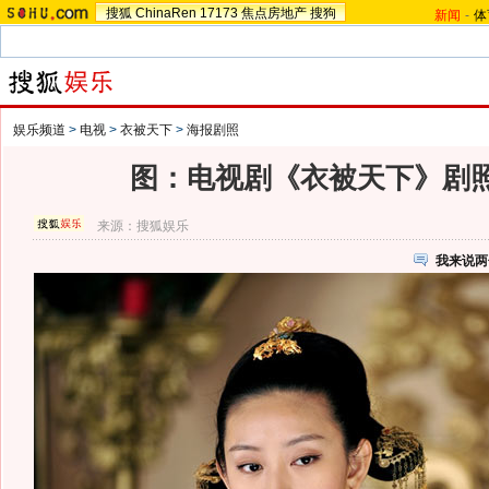
搜狐
ChinaRen
17173
焦点房地产
搜狗
新闻
-
体
娱乐频道
>
电视
>
衣被天下
>
海报剧照
图：电视剧《衣被天下》剧照 
来源：
搜狐娱乐
我来说两