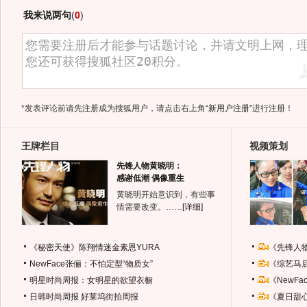
我来说两句
(
0
)
*发表评论前请先注册成为搜狐用户，请点击右上角
“新用户注册”
进行注册！
王牌栏目
视频策划
先锋人物黄晓明：
感谢低潮 偶像重生
黄晓明开始意识到，有些事
情需要改变。……
[详细]
《秘密天使》陈翔情迷金素恩YURA
《先锋人
NewFace张俪：不怕定型“物质女”
《综艺马
明星时尚周报：女明星的欲望衣橱
《NewF
日韩时尚周报
好莱坞街拍周报
《夏日甜