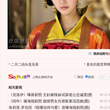
我来说两句
(
二月二抬头龙见喜
直击归真堂养
上网从搜狗开始
网页
新闻
相关新闻
·
《克洛伊》曝新剧照 主妇雇辣妹试探老公忠诚度(图
09-12-
·
《闰年》爆海报剧照 痴情男女共谱新童话恋曲(图)
09-12-
·
朱莉亚-罗伯茨《咀嚼信仰与爱》首曝海报剧照(图)
09-12-