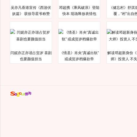
吴亦凡香港宣传《西游伏
邓超携《乘风破浪》登陆
《健忘村》舒淇
妖篇》 获徐导星爷称赞
快本 现场释放表情包
覆，“村”出自
闫妮亦正亦谐占贺岁 喜剧
《情圣》肖央“真诚出轨”
解读邓超新身份《
也要颜值担当
或成贺岁档爆款帝
师》投资人 不