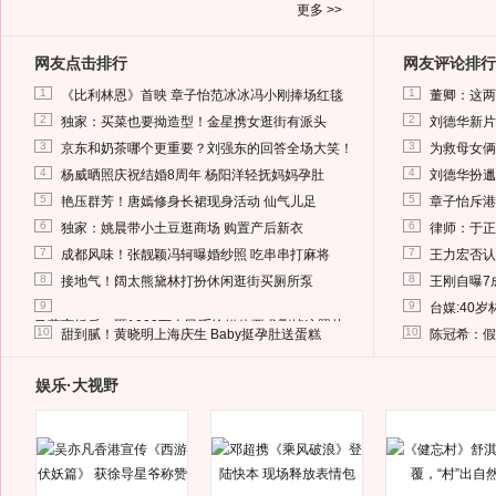
更多 >>
网友点击排行
网友评论排行
1
1
《比利林恩》首映 章子怡范冰冰冯小刚捧场红毯
董卿：这两
2
2
独家：买菜也要拗造型！金星携女逛街有派头
刘德华新片
3
3
京东和奶茶哪个更重要？刘强东的回答全场大笑！
为救母女俩
4
4
杨威晒照庆祝结婚8周年 杨阳洋轻抚妈妈孕肚
刘德华扮邋
5
5
艳压群芳！唐嫣修身长裙现身活动 仙气儿足
章子怡斥港
6
6
独家：姚晨带小土豆逛商场 购置产后新衣
律师：于正
7
7
成都风味！张靓颖冯轲曝婚纱照 吃串串打麻将
王力宏否认
8
8
接地气！阔太熊黛林打扮休闲逛街买厕所泵
王刚自曝7
9
9
台媒:40
马蓉离婚后，砸1000万人民币给媒体要求删掉这照片
10
10
甜到腻！黄晓明上海庆生 Baby挺孕肚送蛋糕
陈冠希：假
娱乐·大视野