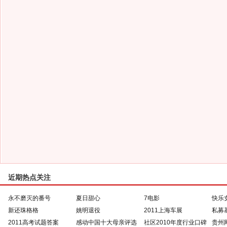
近期热点关注
永不磨灭的番号
夏日甜心
7电影
快乐
新还珠格格
姚明退役
2011上海车展
私募
2011高考试题答案
感动中国十大母亲评选
社区2010年度行业口碑
贵州