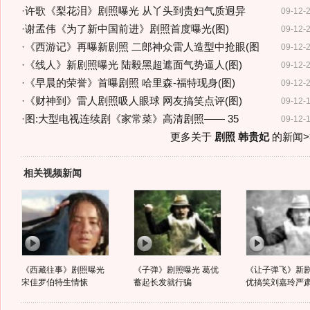
·
许歌《梨花泪》剧照曝光 从丫头到贵妇气质迥异
09-12-
·
谢孟伟《为了新中国前进》剧照首度曝光(图)
09-12-
·
《西游记》再曝新剧照 二郎神众雷人造型中抢眼(图
09-12-
·
《线人》新剧照曝光 陆毅黑超遮面气势逼人(图)
09-12-
·
《早晨的荣誉》首曝剧照 哈里森-福特现身(图)
09-12-
·
《财神到》雷人剧照吸人眼球 网友搞笑点评(图)
09-12-
·
图:大型电视连续剧《家常菜》高清剧照—— 35
09-12-
更多关于
剧照 韩贵妃
的新闻>
相关视频新闻
《西藏往事》剧照曝光
《子弹》剧照曝光 葛优
《让子弹飞》新剧
宋佳罗伯特生情愫
蓄起长发就行骗
优搞笑刘嘉玲严