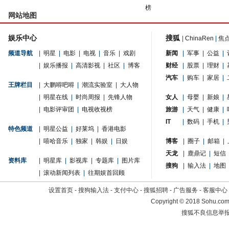
榜
网站地图
娱乐中心
搜狐
|
ChinaRen
|
焦
频道导航
|
明星
|
电影
|
电视
|
音乐
|
戏剧
新闻
|
军事
|
公益
|
|
娱乐播报
|
高清影视
|
社区
|
博客
财经
|
股票
|
理财
|
汽车
|
购车
|
家居
|
王牌栏目
|
大鹏嘚吧嘚
|
潮流实验室
|
大人物
|
明星在线
|
时尚周报
|
先锋人物
女人
|
母婴
|
新娘
|
|
电影评审团
|
电视收视榜
旅游
|
天气
|
健康
|
IT
|
数码
|
手机
|
特色频道
|
明星公益
|
好莱坞
|
香港电影
|
嘻哈音乐
|
独家
|
韩娱
|
日娱
博客
|
圈子
|
邮箱
|
天龙
|
鹿鼎记
|
短信
资料库
|
明星库
|
影视库
|
专题库
|
图片库
搜狗
|
输入法
|
地图
|
滚动新闻列表
|
往期娱首回顾
设置首页
-
搜狗输入法
-
支付中心
-
搜狐招聘
-
广告服务
-
客服中心
Copyright
©
2018 Sohu.com 
搜狐不良信息举