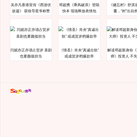
吴亦凡香港宣传《西游伏
邓超携《乘风破浪》登陆
《健忘村》舒淇
妖篇》 获徐导星爷称赞
快本 现场释放表情包
覆，“村”出自
闫妮亦正亦谐占贺岁 喜剧
《情圣》肖央“真诚出轨”
解读邓超新身份《
也要颜值担当
或成贺岁档爆款帝
师》投资人 不