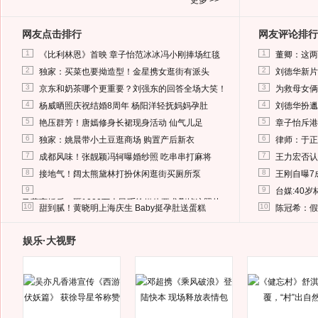
更多 >>
网友点击排行
网友评论排行
1
1
《比利林恩》首映 章子怡范冰冰冯小刚捧场红毯
董卿：这两
2
2
独家：买菜也要拗造型！金星携女逛街有派头
刘德华新片
3
3
京东和奶茶哪个更重要？刘强东的回答全场大笑！
为救母女俩
4
4
杨威晒照庆祝结婚8周年 杨阳洋轻抚妈妈孕肚
刘德华扮邋
5
5
艳压群芳！唐嫣修身长裙现身活动 仙气儿足
章子怡斥港
6
6
独家：姚晨带小土豆逛商场 购置产后新衣
律师：于正
7
7
成都风味！张靓颖冯轲曝婚纱照 吃串串打麻将
王力宏否认
8
8
接地气！阔太熊黛林打扮休闲逛街买厕所泵
王刚自曝7
9
9
台媒:40
马蓉离婚后，砸1000万人民币给媒体要求删掉这照片
10
10
甜到腻！黄晓明上海庆生 Baby挺孕肚送蛋糕
陈冠希：假
娱乐·大视野