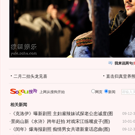
我来说两句
(
二月二抬头龙见喜
直击归真堂养
上网从搜狗开始
网页
新闻
相关新闻
·
《克洛伊》曝新剧照 主妇雇辣妹试探老公忠诚度(图
09-12-
·
景岗山新《水浒》跨年赶拍 对戏宋江练嘴皮子(图)
10-01-
·
《闰年》爆海报剧照 痴情男女共谱新童话恋曲(图)
09-12-