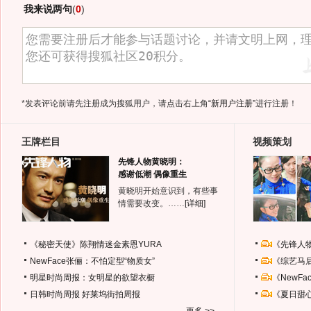
我来说两句
(
0
)
*发表评论前请先注册成为搜狐用户，请点击右上角
“新用户注册”
进行注册！
王牌栏目
视频策划
先锋人物黄晓明：
感谢低潮 偶像重生
黄晓明开始意识到，有些事
情需要改变。……
[详细]
《秘密天使》陈翔情迷金素恩YURA
《先锋人
NewFace张俪：不怕定型“物质女”
《综艺马
明星时尚周报：女明星的欲望衣橱
《NewF
日韩时尚周报
好莱坞街拍周报
《夏日甜