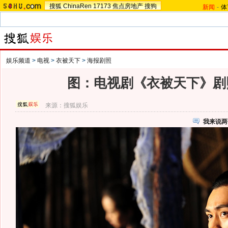
搜狐
ChinaRen
17173
焦点房地产
搜狗
新闻
-
体
娱乐频道
>
电视
>
衣被天下
>
海报剧照
图：电视剧《衣被天下》剧照
来源：
搜狐娱乐
我来说两