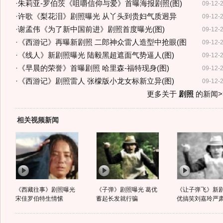
·
朱莉亚-罗伯茨《咀嚼信仰与爱》首曝海报剧照(图)
09-12-
·
许歌《梨花泪》剧照曝光 从丫头到贵妇气质迥异
09-12-
·
谢孟伟《为了新中国前进》剧照首度曝光(图)
09-12-
·
《西游记》再曝新剧照 二郎神众雷人造型中抢眼(图
09-12-
·
《线人》新剧照曝光 陆毅黑超遮面气势逼人(图)
09-12-
·
《早晨的荣誉》首曝剧照 哈里森-福特现身(图)
09-12-
·
《西游记》剧照雷人 张檬版小龙女标新立异(图)
09-12-
更多关于
剧照
的新闻>
相关视频新闻
《西藏往事》剧照曝光
《子弹》剧照曝光 葛优
《让子弹飞》新剧
宋佳罗伯特生情愫
蓄起长发就行骗
优搞笑刘嘉玲严