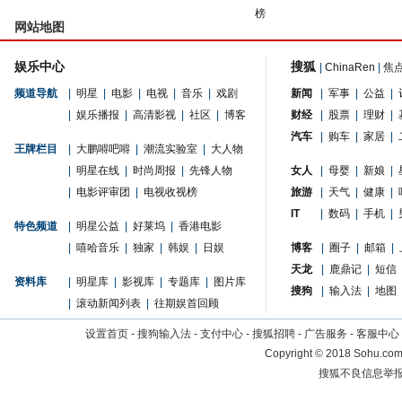
榜
网站地图
娱乐中心
搜狐
|
ChinaRen
|
焦
频道导航
|
明星
|
电影
|
电视
|
音乐
|
戏剧
新闻
|
军事
|
公益
|
|
娱乐播报
|
高清影视
|
社区
|
博客
财经
|
股票
|
理财
|
汽车
|
购车
|
家居
|
王牌栏目
|
大鹏嘚吧嘚
|
潮流实验室
|
大人物
|
明星在线
|
时尚周报
|
先锋人物
女人
|
母婴
|
新娘
|
|
电影评审团
|
电视收视榜
旅游
|
天气
|
健康
|
IT
|
数码
|
手机
|
特色频道
|
明星公益
|
好莱坞
|
香港电影
|
嘻哈音乐
|
独家
|
韩娱
|
日娱
博客
|
圈子
|
邮箱
|
天龙
|
鹿鼎记
|
短信
资料库
|
明星库
|
影视库
|
专题库
|
图片库
搜狗
|
输入法
|
地图
|
滚动新闻列表
|
往期娱首回顾
设置首页
-
搜狗输入法
-
支付中心
-
搜狐招聘
-
广告服务
-
客服中心
Copyright
©
2018 Sohu.com 
搜狐不良信息举