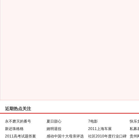
近期热点关注
永不磨灭的番号
夏日甜心
7电影
快乐
新还珠格格
姚明退役
2011上海车展
私募
2011高考试题答案
感动中国十大母亲评选
社区2010年度行业口碑
贵州