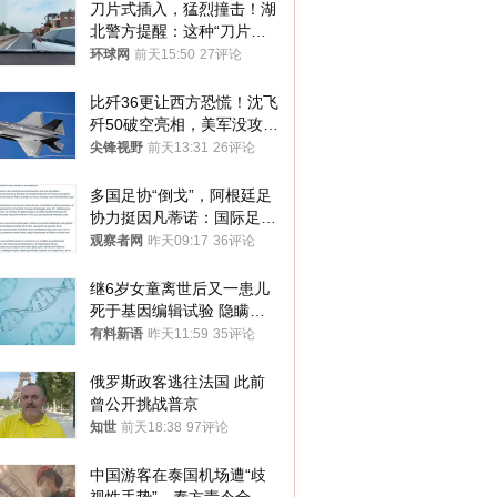
刀片式插入，猛烈撞击！湖
北警方提醒：这种“刀片超
车”，太危险了
环球网
前天15:50
27评论
比歼36更让西方恐慌！沈飞
歼50破空亮相，美军没攻克
的技术被拿下
尖锋视野
前天13:31
26评论
多国足协“倒戈”，阿根廷足
协力挺因凡蒂诺：国际足联
今后应继续在其领导下前行
观察者网
昨天09:17
36评论
继6岁女童离世后又一患儿
死于基因编辑试验 隐瞒一
年才对外披露
有料新语
昨天11:59
35评论
俄罗斯政客逃往法国 此前
曾公开挑战普京
知世
前天18:38
97评论
中国游客在泰国机场遭“歧