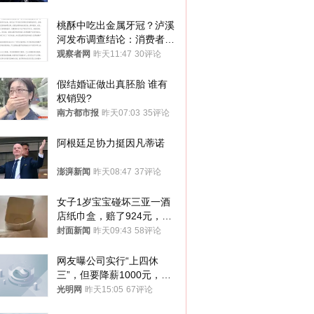
桃酥中吃出金属牙冠？泸溪
河发布调查结论：消费者已
澄清，所发视频情况不属实
观察者网
昨天11:47
30评论
假结婚证做出真胚胎 谁有
权销毁?
南方都市报
昨天07:03
35评论
阿根廷足协力挺因凡蒂诺
澎湃新闻
昨天08:47
37评论
女子1岁宝宝碰坏三亚一酒
店纸巾盒，赔了924元，发
帖吐槽后酒店退还一半的
封面新闻
昨天09:43
58评论
钱，当地市监局回应
网友曝公司实行“上四休
三”，但要降薪1000元，不
接受只能辞职
光明网
昨天15:05
67评论