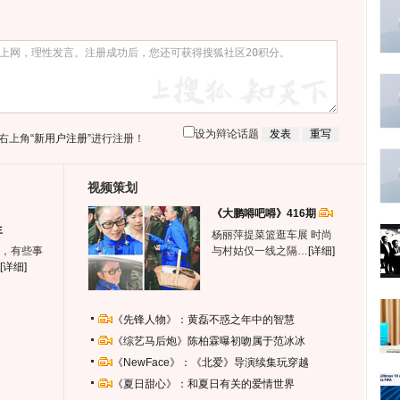
设为辩论话题
右上角
“新用户注册”
进行注册！
视频策划
《大鹏嘚吧嘚》416期
生
杨丽萍提菜篮逛车展 时尚
，有些事
与村姑仅一线之隔…
[详细]
[详细]
《先锋人物》：黄磊不惑之年中的智慧
《综艺马后炮》陈柏霖曝初吻属于范冰冰
《NewFace》：《北爱》导演续集玩穿越
《夏日甜心》：和夏日有关的爱情世界