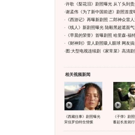
·
许歌《梨花泪》剧照曝光 从丫头到贵
·
谢孟伟《为了新中国前进》剧照首度曝
·
《西游记》再曝新剧照 二郎神众雷人
·
《线人》新剧照曝光 陆毅黑超遮面气势
·
《早晨的荣誉》首曝剧照 哈里森-福特
·
《财神到》雷人剧照吸人眼球 网友搞笑
·
图:大型电视连续剧《家常菜》高清剧
相关视频新闻
《西藏往事》剧照曝光
《子弹》剧照
宋佳罗伯特生情愫
蓄起长发就行