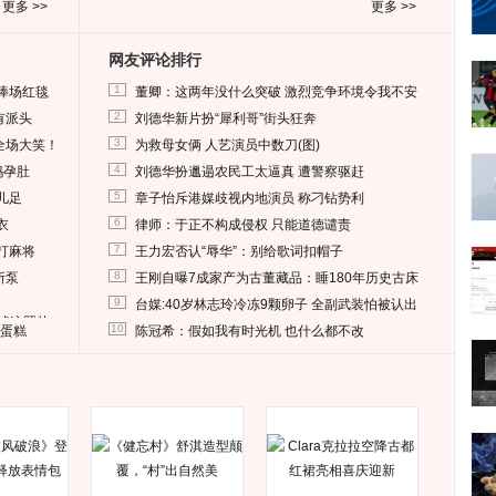
更多 >>
更多 >>
网友评论排行
1
捧场红毯
董卿：这两年没什么突破 激烈竞争环境令我不安
2
有派头
刘德华新片扮“犀利哥”街头狂奔
3
全场大笑！
为救母女俩 人艺演员中数刀(图)
4
妈孕肚
刘德华扮邋遢农民工太逼真 遭警察驱赶
5
儿足
章子怡斥港媒歧视内地演员 称刁钻势利
6
衣
律师：于正不构成侵权 只能道德谴责
7
打麻将
王力宏否认“辱华”：别给歌词扣帽子
8
所泵
王刚自曝7成家产为古董藏品：睡180年历史古床
9
台媒:40岁林志玲冷冻9颗卵子 全副武装怕被认出
删掉这照片
10
送蛋糕
陈冠希：假如我有时光机 也什么都不改