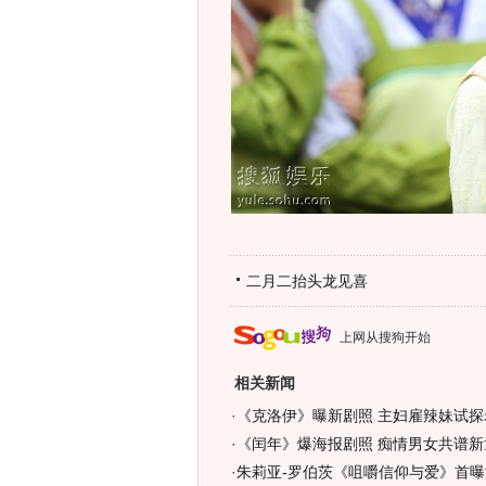
二月二抬头龙见喜
上网从搜狗开始
相关新闻
·
《克洛伊》曝新剧照 主妇雇辣妹试探
·
《闰年》爆海报剧照 痴情男女共谱新
·
朱莉亚-罗伯茨《咀嚼信仰与爱》首曝