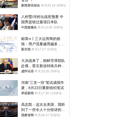
警告”？
新闻资讯综合
昨天20:19
38评论
八村塁/河村出战世预赛 中
国男篮错过最强日本队
中国篮镜头
昨天13:58
30评论
鲸算π丨三大运营商的烦
恼：用户流量越用越多，收
入却越来越少
新京报
昨天17:27
42评论
大决战来了，朝鲜导弹部队
赴俄，普京新设特殊兵种，
76岁老将扛旗
虚怀论语
昨天10:28
26评论
河南“三支一扶”笔试成绩作
废，8月22日重新组织笔试
界面新闻
昨天17:30
119评论
高志凯：这次去美国，我听
到了一些令人十分惊讶的消
息
观察者网
昨天08:47
52评论