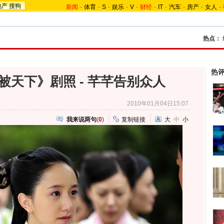
地产
搜狗
新闻
-
体育
-
S
-
娱乐
-
V
-
财经
-
IT
-
汽车
-
房产
-
女人
-
热点：
热
被天下》剧照 - 芊芊告别众人
2010年01月04日15:07
我来说两句
(
0
)
复制链接
大
中
小