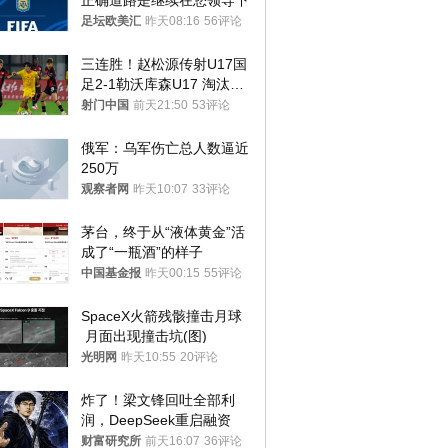
正确道路是继续在您领导下
足坛欧美汇
昨天08:16
56评论
三连胜！赵松源传射U17国
足2-1勒沃库森U17 淘汰赛
将战河床
射门中国
前天21:50
53评论
俄军：乌军伤亡总人数逼近
250万
观察者网
昨天10:07
33评论
茅台，终于从“液体黄金”活
成了“一瓶酒”的样子
中国基金报
昨天00:15
55评论
SpaceX火箭残骸撞击月球
 月面出现撞击坑(图)
光明网
昨天10:55
20评论
炸了！梁文锋回吐全部利
润，DeepSeek重启融资
财富研究所
前天16:07
36评论