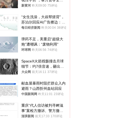
视性手势”，泰方责令全面
调查，对责任人采取最严厉
新黄河
昨天09:00
75评论
处分
“女生洗澡，大叔帮搓背”，
苏泊尔回应AI广告擦边：视
频全下架，已强化内容管理
每日经济新闻
昨天00:04
38评论
与审核
弹药不足，美重启“超级大
炮”遭嘲讽：“废物利用”
环球网
昨天06:56
74评论
SpaceX火箭残骸撞击月球
细节：约7倍音速，砸出直
径约30米撞击坑
大众网
前天16:11
37评论
献血屋暴雨时阻拦群众入内
避雨？山西忻州血站回应
中国新闻网
昨天11:01
23评论
重庆“代人信访被判寻衅滋
事”案检方撤诉、警方撤
案，两被告人获国赔
澎湃新闻
前天17:33
170评论