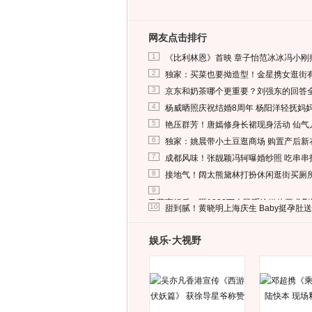
网友点击排行
1
《比利林恩》首映 章子怡范冰冰冯小刚
2
独家：买菜也要拗造型！金星携女逛街
3
京东和奶茶哪个更重要？刘强东的回答
4
杨威晒照庆祝结婚8周年 杨阳洋轻抚妈
5
艳压群芳！唐嫣修身长裙现身活动 仙气
6
独家：姚晨带小土豆逛商场 购置产后新
7
成都风味！张靓颖冯轲曝婚纱照 吃串串
8
接地气！阔太熊黛林打扮休闲逛街买厕
9
马蓉离婚后，砸1000万人民币给媒体要求
10
甜到腻！黄晓明上海庆生 Baby挺孕肚
娱乐·大视野