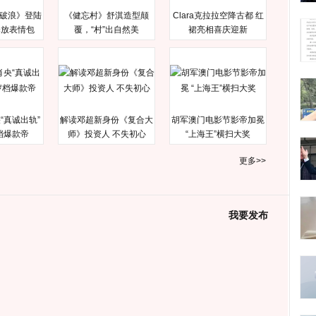
破浪》登陆
《健忘村》舒淇造型颠
Clara克拉拉空降古都 红
释放表情包
覆，“村”出自然美
裙亮相喜庆迎新
“真诚出轨”
解读邓超新身份《复合大
胡军澳门电影节影帝加冕
档爆款帝
师》投资人 不失初心
“上海王”横扫大奖
更多>>
我要发布