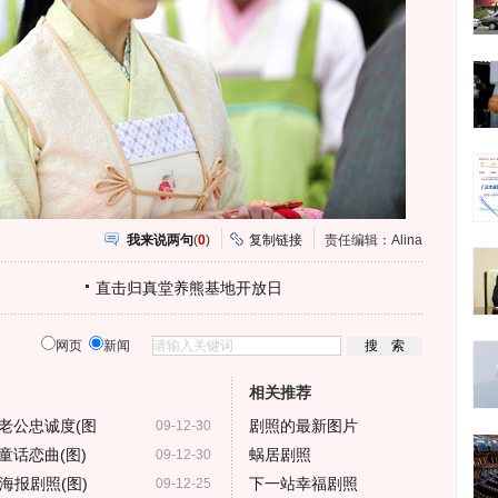
我来说两句
(
0
)
复制链接
责任编辑：Alina
直击归真堂养熊基地开放日
网页
新闻
相关推荐
老公忠诚度(图
剧照的最新图片
09-12-30
童话恋曲(图)
蜗居剧照
09-12-30
海报剧照(图)
下一站幸福剧照
09-12-25