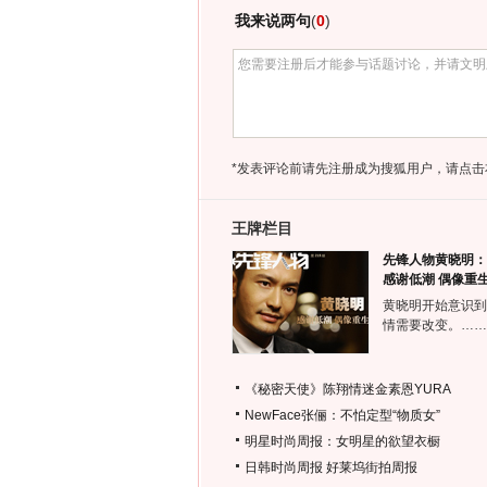
我来说两句
(
0
)
*发表评论前请先注册成为搜狐用户，请点击
王牌栏目
先锋人物黄晓明：
感谢低潮 偶像重
黄晓明开始意识到
情需要改变。……
《秘密天使》陈翔情迷金素恩YURA
NewFace张俪：不怕定型“物质女”
明星时尚周报：女明星的欲望衣橱
日韩时尚周报
好莱坞街拍周报