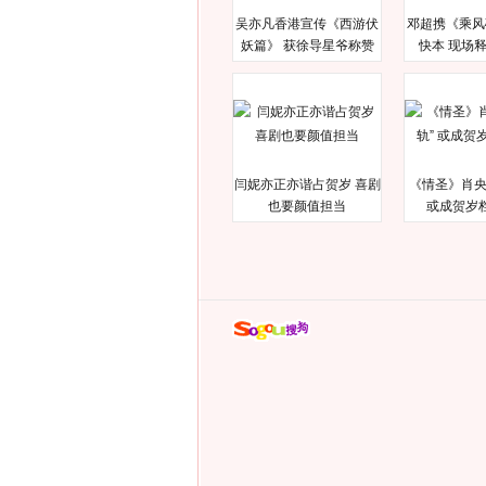
吴亦凡香港宣传《西游伏
邓超携《乘风
妖篇》 获徐导星爷称赞
快本 现场
闫妮亦正亦谐占贺岁 喜剧
《情圣》肖央
也要颜值担当
或成贺岁