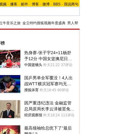
视频
-
播客
-
邮件
-
博客
-
微博
-
BBS
-
我说两句
红牛音乐之旅
金立特约搜狐视频年度盛典
男人帮
评榜
热身赛-张子宇24+11杨舒
予12分 中国女篮擒尼日利
亚
中国篮镜头
昨天21:22
37评论
国乒男单全军覆没！4人出
战WTT横滨冠军赛均无缘
八强
搜狐体育
昨天18:45
80评论
因严重违纪违法 金融监管
总局原局长李云泽被罢免全
国人大代表
经济观察报
昨天16:24
111评论
最高领袖给总统下了“最后