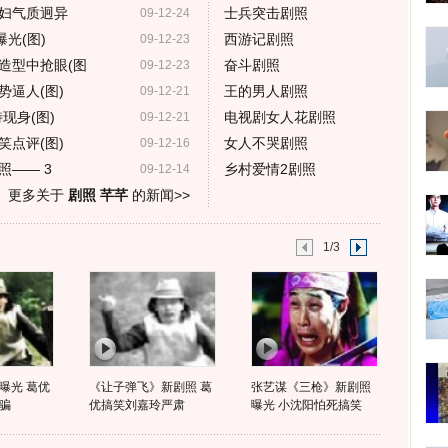
妇气质迥异
士兵突击剧照
09-12-24
光(图)
西游记剧照
09-12-23
造型中抢眼(图
奋斗剧照
09-12-23
逼人(图)
王的男人剧照
09-12-21
现身(图)
电视剧女人花剧照
09-12-21
点评(图)
女人不哭剧照
09-12-16
照—— 3
乡村爱情2剧照
09-12-14
更多关于
剧照 芊芊
的新闻>>
1/3
曝光 葛优
《让子弹飞》新剧照 葛
张艺谋《三枪》新剧照
骗
优搞笑刘嘉玲严肃
曝光 小沈阳怕死搞笑