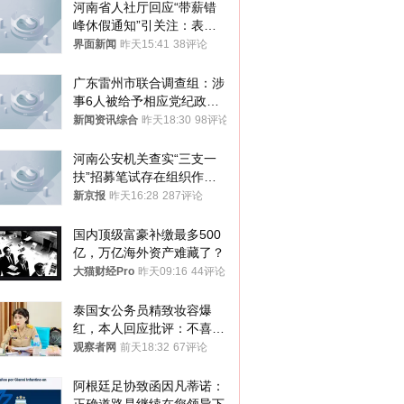
河南省人社厅回应“带薪错
峰休假通知”引关注：表述
不够准确，待修改后印发
界面新闻
昨天15:41
38评论
广东雷州市联合调查组：涉
事6人被给予相应党纪政务
处分和组织处理
新闻资讯综合
昨天18:30
98评论
河南公安机关查实“三支一
扶”招募笔试存在组织作弊
犯罪行为
新京报
昨天16:28
287评论
国内顶级富豪补缴最多500
亿，万亿海外资产难藏了？
大猫财经Pro
昨天09:16
44评论
泰国女公务员精致妆容爆
红，本人回应批评：不喜欢
就别看
观察者网
前天18:32
67评论
阿根廷足协致函因凡蒂诺：