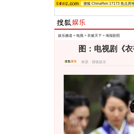
搜狐
ChinaRen
17173
焦点房
娱乐频道
>
电视
>
衣被天下
>
海报剧照
图：电视剧《衣
来源：
搜狐娱乐