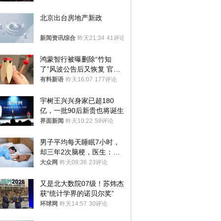
北京出台房地产新政
新闻资讯综合
昨天21:34
41评论
鸿蒙智行被曝删除“竹知
了”风波公告后又恢复 官媒
曾力挺：劝华为要大度的，
有料新语
昨天16:07
177评论
你们适不适合？
宇树王兴兴身家已超180
亿，一批90后新贵也将诞生
界面新闻
昨天10:22
59评论
男子平均每天睡眠7小时，
却三年2次脑梗，医生：这
样睡觉更伤身
大众网
昨天09:36
23评论
又是北大数院07级！苏炜杰
获“统计学界的诺贝尔奖”
环球网
昨天14:57
30评论