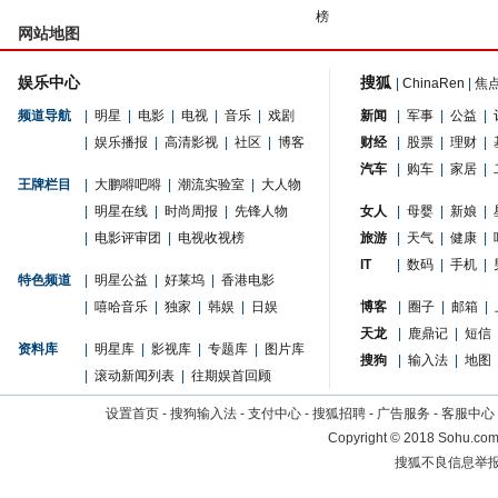
榜
网站地图
娱乐中心
搜狐
|
ChinaRen
|
焦
频道导航
|
明星
|
电影
|
电视
|
音乐
|
戏剧
新闻
|
军事
|
公益
|
|
娱乐播报
|
高清影视
|
社区
|
博客
财经
|
股票
|
理财
|
汽车
|
购车
|
家居
|
王牌栏目
|
大鹏嘚吧嘚
|
潮流实验室
|
大人物
|
明星在线
|
时尚周报
|
先锋人物
女人
|
母婴
|
新娘
|
|
电影评审团
|
电视收视榜
旅游
|
天气
|
健康
|
IT
|
数码
|
手机
|
特色频道
|
明星公益
|
好莱坞
|
香港电影
|
嘻哈音乐
|
独家
|
韩娱
|
日娱
博客
|
圈子
|
邮箱
|
天龙
|
鹿鼎记
|
短信
资料库
|
明星库
|
影视库
|
专题库
|
图片库
搜狗
|
输入法
|
地图
|
滚动新闻列表
|
往期娱首回顾
设置首页
-
搜狗输入法
-
支付中心
-
搜狐招聘
-
广告服务
-
客服中心
Copyright
©
2018 Sohu.com 
搜狐不良信息举