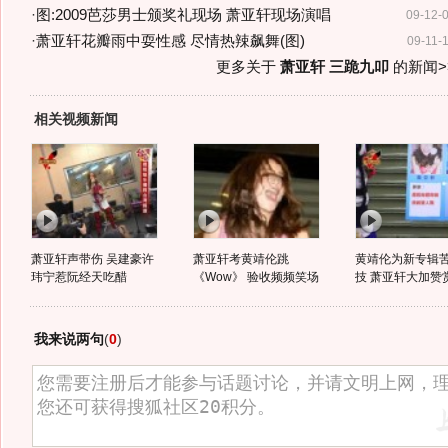
·
图:2009芭莎男士颁奖礼现场 萧亚轩现场演唱
09-12-
·
萧亚轩花瓣雨中耍性感 尽情热辣飙舞(图)
09-11-
更多关于
萧亚轩 三跪九叩
的新闻>
相关视频新闻
萧亚轩声带伤 吴建豪许
萧亚轩考黄靖伦跳
黄靖伦为新专辑
玮宁惹阮经天吃醋
《Wow》 验收频频笑场
技 萧亚轩大加赞
我来说两句
(
0
)