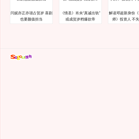
闫妮亦正亦谐占贺岁 喜剧
《情圣》肖央“真诚出轨”
解读邓超新身份《
也要颜值担当
或成贺岁档爆款帝
师》投资人 不