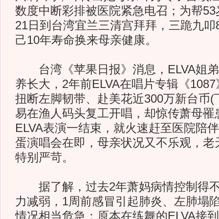
数度中断彩排被医院紧急电召；为帮53
21日到台湾宜兰三清宫拜拜，三跪九叩8
己10年寿命换来母亲健康。
台湾《苹果日报》消息，ELVA姐弟
养长大，2年前ELVA在唱片专辑《108
扭断左脚韧带、赴美花近300万新台币(
易在渔人码头复工开唱，却惊传萧母罹
ELVA表演一结束，就火速赶至医院陪
蛋演唱会在即，母亲状况又不乐观，老天
特别严苛。
据了解，过去2年萧妈病情控制得不
力减弱，1周前感冒引起肺炎、左肺塌
情况相当危急；原本在练舞的ELVA接