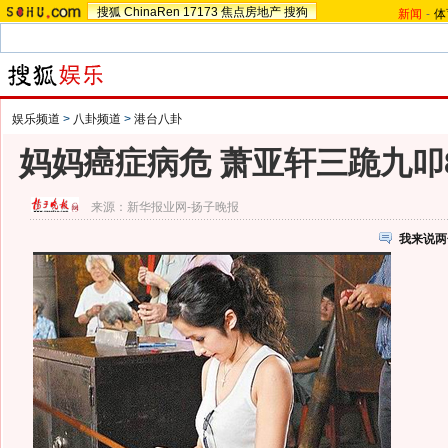
搜狐
ChinaRen
17173
焦点房地产
搜狗
新闻
-
体
娱乐频道
>
八卦频道
>
港台八卦
妈妈癌症病危 萧亚轩三跪九叩
来源：
新华报业网-扬子晚报
我来说两