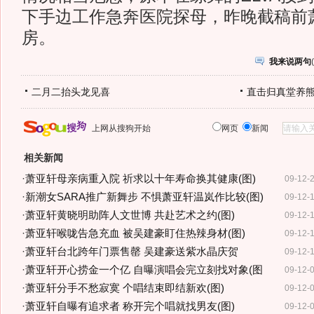
下手边工作急奔医院探母，昨晚截稿前
房。
我来说两句
(
二月二抬头龙见喜
直击归真堂养
上网从搜狗开始
网页
新闻
相关新闻
·
萧亚轩母亲病重入院 祈求以十年寿命换其健康(图)
09-12-
·
新潮女SARA推广新舞步 不惧萧亚轩温岚作比较(图)
09-12-
·
萧亚轩黄晓明助阵人文世博 共赴艺术之约(图)
09-12-
·
萧亚轩喉咙告急充血 被吴建豪盯住热辣身材(图)
09-12-
·
萧亚轩台北跨年门票售罄 吴建豪送紫水晶庆贺
09-12-
·
萧亚轩开心捞金一个亿 自曝演唱会完立刻找对象(图
09-12-
·
萧亚轩分手不愁寂寞 个唱结束即结新欢(图)
09-12-
·
萧亚轩自曝有追求者 称开完个唱就找男友(图)
09-12-