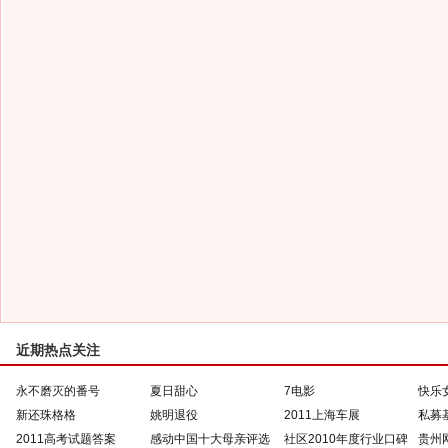
近期热点关注
永不磨灭的番号
夏日甜心
7电影
快乐
新还珠格格
姚明退役
2011上海车展
私募
2011高考试题答案
感动中国十大母亲评选
社区2010年度行业口碑
贵州