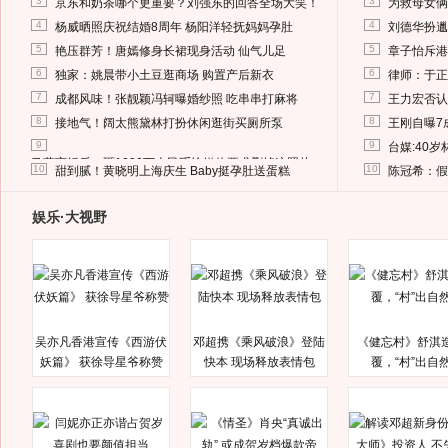
3
3
京东和奶茶哪个更重要？刘强东的回答全场大笑！
为救母女俩
4
4
杨威晒照庆祝结婚8周年 杨阳洋轻抚妈妈孕肚
刘德华扮邋
5
5
艳压群芳！唐嫣修身长裙现身活动 仙气儿足
章子怡斥港
6
6
独家：姚晨带小土豆逛商场 购置产后新衣
律师：于正
7
7
成都风味！张靓颖冯轲曝婚纱照 吃串串打麻将
王力宏否认
8
8
接地气！阔太熊黛林打扮休闲逛街买厕所泵
王刚自曝7
9
9
台媒:40
马蓉离婚后，砸1000万人民币给媒体要求删掉这照片
10
10
甜到腻！黄晓明上海庆生 Baby挺孕肚送蛋糕
陈冠希：假
娱乐·大视野
吴亦凡香港宣传《西游伏
邓超携《乘风破浪》登陆
《健忘村》舒淇
妖篇》 获徐导星爷称赞
快本 现场释放表情包
覆，“村”出自