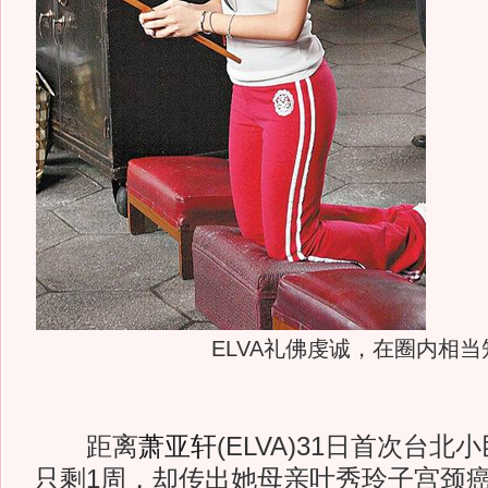
ELVA礼佛虔诚，在圈内相当
距离
萧亚轩
(ELVA)31日首次台
只剩1周，却传出她母亲叶秀玲子宫颈癌