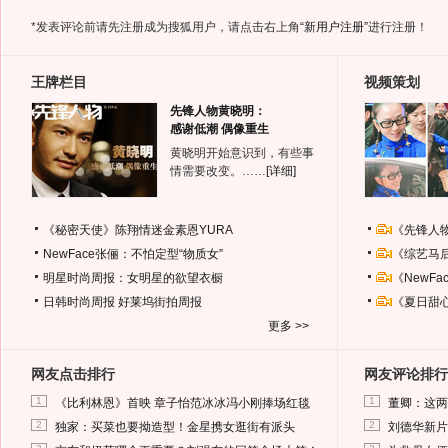
*发表评论前请先注册成为搜狐用户，请点击右上角
“新用户注册”
进行注册！
王牌栏目
视频策划
先锋人物黄晓明：
感谢低潮 偶像重生
黄晓明开始意识到，有些事
情需要改变。……
[详细]
《秘密天使》陈翔情迷金素恩YURA
《先锋人
NewFace张俪：不怕定型“物质女”
《综艺马
明星时尚周报：女明星的欲望衣橱
《NewF
日韩时尚周报
好莱坞街拍周报
《夏日甜
更多 >>
网友点击排行
网友评论排行
1
1
《比利林恩》首映 章子怡范冰冰冯小刚捧场红毯
董卿：这两
2
2
独家：买菜也要拗造型！金星携女逛街有派头
刘德华新片