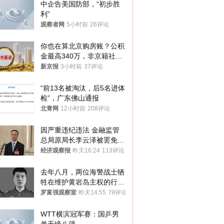
中企告美国防部，“初步胜
利”
观察者网
5小时前
26评论
你也在算北京购房账？公积
金最高340万，非京籍社保
1年
新京报
3小时前
37评论
“前13名被淘汰，后5名进体
检”，广东佛山通报
北青网
12小时前
208评论
因严重违纪违法 金融监管
总局原局长李云泽被罢免全
国人大代表
经济观察报
昨天16:24
113评论
去年八月，两位海警战士牺
牲在维护黄岩岛主权的行动
中
罗富强观察室
昨天14:55
79评论
WTT横滨冠军赛：国乒男