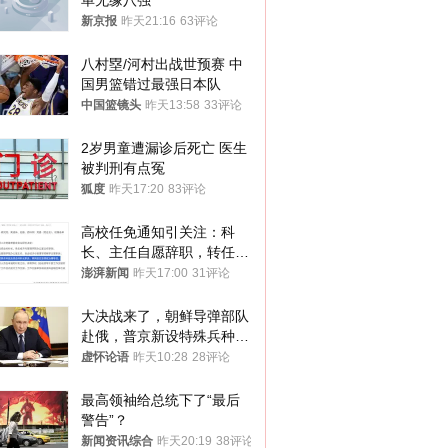
单无缘八强
新京报
昨天21:16
63评论
八村塁/河村出战世预赛 中
国男篮错过最强日本队
中国篮镜头
昨天13:58
33评论
2岁男童遭漏诊后死亡 医生
被判刑有点冤
狐度
昨天17:20
83评论
高校任免通知引关注：科
长、主任自愿辞职，转任思
政辅导员
澎湃新闻
昨天17:00
31评论
大决战来了，朝鲜导弹部队
赴俄，普京新设特殊兵种，
76岁老将扛旗
虚怀论语
昨天10:28
28评论
最高领袖给总统下了“最后
警告”？
新闻资讯综合
昨天20:19
38评论