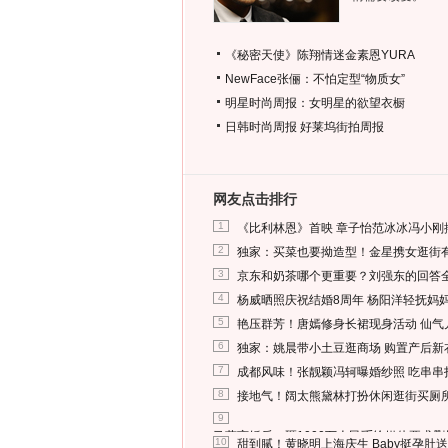
《秘密天使》陈翔情迷金素恩YURA
NewFace张俪：不怕定型“物质女”
明星时尚周报：女明星的欲望衣橱
日韩时尚周报
好莱坞街拍周报
网友点击排行
1
《比利林恩》首映 章子怡范冰冰冯小刚
2
独家：买菜也要拗造型！金星携女逛街
3
京东和奶茶哪个更重要？刘强东的回答
4
杨威晒照庆祝结婚8周年 杨阳洋轻抚妈
5
艳压群芳！唐嫣修身长裙现身活动 仙气
6
独家：姚晨带小土豆逛商场 购置产后新
7
成都风味！张靓颖冯轲曝婚纱照 吃串串
8
接地气！阔太熊黛林打扮休闲逛街买厕
9
马蓉离婚后，砸1000万人民币给媒体要求
10
甜到腻！黄晓明上海庆生 Baby挺孕肚