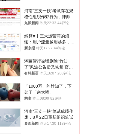
河南“三支一扶”考试存在规
模性组织作弊行为，律师：
涉嫌非法获取国家秘密罪等
九派新闻
昨天22:33
44评论
罪名
鲸算π丨三大运营商的烦
恼：用户流量越用越多，收
入却越来越少
新京报
昨天17:27
44评论
鸿蒙智行被曝删除“竹知
了”风波公告后又恢复 官媒
曾力挺：劝华为要大度的，
有料新语
昨天16:07
208评论
你们适不适合？
「1000万」的竹知了，下
架了「余大嘴」
豹变
昨天08:00
82评论
河南“三支一扶”笔试成绩作
废，8月22日重新组织笔试
界面新闻
昨天17:30
118评论