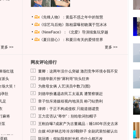
《先锋人物》：黄磊不惑之年中的智慧
《综艺马后炮》陈柏霖曝初吻属于范冰冰
《NewFace》：《北爱》导演续集玩穿越
《夏日甜心》：和夏日有关的爱情世界
更多 >>
更多 >>
网友评论排行
1
捧场红毯
董卿：这两年没什么突破 激烈竞争环境令我不安
2
有派头
刘德华新片扮“犀利哥”街头狂奔
3
全场大笑！
为救母女俩 人艺演员中数刀(图)
4
妈孕肚
刘德华扮邋遢农民工太逼真 遭警察驱赶
5
儿足
章子怡斥港媒歧视内地演员 称刁钻势利
6
衣
律师：于正不构成侵权 只能道德谴责
7
打麻将
王力宏否认“辱华”：别给歌词扣帽子
8
所泵
王刚自曝7成家产为古董藏品：睡180年历史古床
9
台媒:40岁林志玲冷冻9颗卵子 全副武装怕被认出
删掉这照片
10
送蛋糕
陈冠希：假如我有时光机 也什么都不改