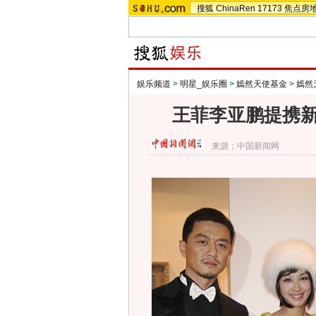
搜狐
ChinaRen
17173
焦点房
娱乐频道
>
明星_娱乐圈
>
嫣然天使基金
>
嫣然
王菲李亚鹏提携新
来源：
中国新闻网