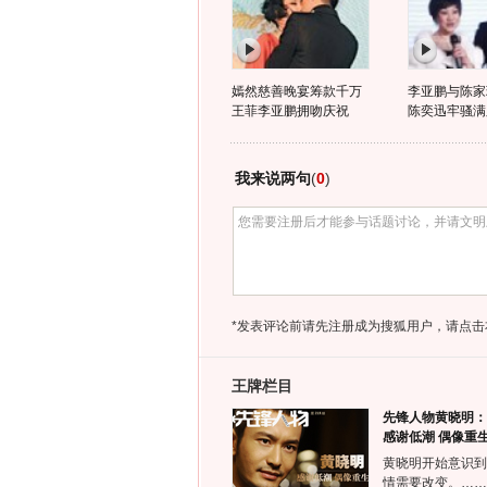
嫣然慈善晚宴筹款千万
李亚鹏与陈家
王菲李亚鹏拥吻庆祝
陈奕迅牢骚满
我来说两句
(
0
)
*发表评论前请先注册成为搜狐用户，请点击
王牌栏目
先锋人物黄晓明：
感谢低潮 偶像重
黄晓明开始意识到
情需要改变。……