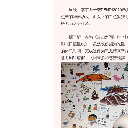
当晚，李菲儿一袭FENDI2010
点缀的华丽动人，而头上的白色狐狸
得尤为甜美可爱。
据了解，在为《云山之间》担当模
影《日照重庆》，虽然戏份颇为吃重
的休息时间，完成这件为患儿带来幸
意向剧组请假，飞回来参加慈善晚宴