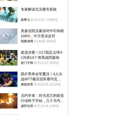
途径
专家解读北京楼市新政
政事儿
昨天23:47
130评论
美参议院法案拟对中印加税
100%，中方坚决反对
观察者网
5小时前
35评论
挺进决赛！U17国足点球3-
1河床U17 将再战阿森纳
射门中国
昨天21:57
65评论
国乒男单全军覆没！4人出
战WTT横滨冠军赛均无缘
八强
搜狐体育
昨天18:45
101评论
北约学者：对乌克兰的斩首
行动终于开始，几个月内乌
将投降
虚怀论语
昨天15:34
24评论