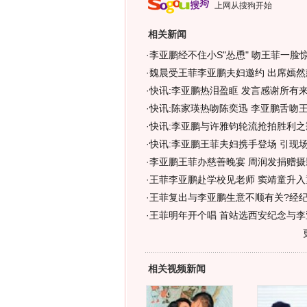
上网从搜狗开始
相关新闻
·
李亚鹏经不住小S"怂恿" 吻王菲一脸惊
·
魏晨受王菲李亚鹏夫妇邀约 出席嫣然
·
快讯:李亚鹏热泪盈眶 发言感谢所有
·
快讯:陈家瑛热吻陈奕迅 李亚鹏舌吻
·
快讯:李亚鹏与许雅钧轮流抢拍胜利之
·
快讯:李亚鹏王菲夫妇携手登场 引现场
·
李亚鹏王菲办慈善晚宴 周润发捐赠摄影
·
王菲李亚鹏赴学校见老师 窦靖童升入
·
王菲复出与李亚鹏生意不顺有关?经
·
王菲明年开个唱 首站选西安纪念与李
相关视频新闻