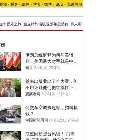
视频
-
播客
-
邮件
-
博客
-
微博
-
BBS
-
我说两句
红牛音乐之旅
金立特约搜狐视频年度盛典
男人帮
评榜
伊朗总统解释为何与美谈
判：美国最大对手就是中
国，但他们也在对话
知世
2小时前
25评论
越南出版业出了个大案，但
不用怀疑他们把红旗扛下去
的决心
观察者网
5小时前
25评论
公交车空调费超标，扣司机
钱？
中国新闻周刊
昨天22:31
94评论
或重回超强台风级！“白海