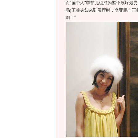
而“画中人”李菲儿也成为整个展厅最
品
)
王菲夫妇来到展厅时，李亚鹏向
王
啊！”