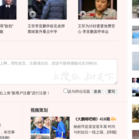
瑛"较劲"
王菲李亚鹏学校见老师
王菲为讨好婆婆煞费苦
腹
窦靖童升重点中学
心 李亚鹏直呼幸运
设为辩论话题
右上角
“新用户注册”
进行注册！
视频策划
《大鹏嘚吧嘚》416期
生
杨丽萍提菜篮逛车展 时尚
，有些事
与村姑仅一线之隔…
[详细]
[详细]