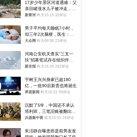
17岁少年景区河道遇难：父
亲目睹涨水儿子被冲走，当
地排除上游泄洪，家属盼厘
新黄河
昨天15:15
32评论
清责任
男子平均每天睡眠7小时，
却三年2次脑梗，医生：这
样睡觉更伤身
大众网
昨天09:36
23评论
河南公安机关查实“三支一
扶”招募笔试存在组织作弊
犯罪行为
新京报
昨天16:28
292评论
宇树王兴兴身家已超180
亿，一批90后新贵也将诞生
界面新闻
昨天10:22
59评论
沉默了5年，中国还不承认
塔利班，三笔旧账被翻出，
最大风险出现
兵器集中营
前天15:53
24评论
朱洁静自曝患癌是前男友发