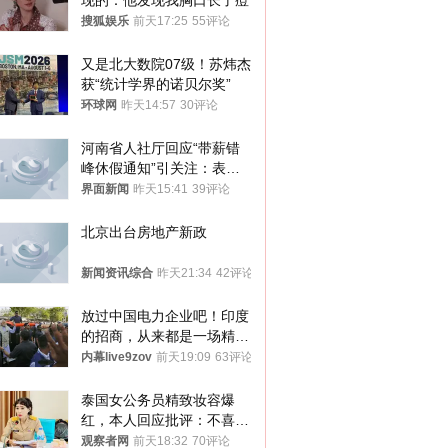
现的：他发现我胸口长了痘
搜狐娱乐
前天17:25
55评论
又是北大数院07级！苏炜杰
获“统计学界的诺贝尔奖”
环球网
昨天14:57
30评论
河南省人社厅回应“带薪错
峰休假通知”引关注：表述
不够准确，待修改后印发
界面新闻
昨天15:41
39评论
北京出台房地产新政
新闻资讯综合
昨天21:34
42评论
放过中国电力企业吧！印度
的招商，从来都是一场精准
收割
内幕live9zov
前天19:09
63评论
泰国女公务员精致妆容爆
红，本人回应批评：不喜欢
就别看
观察者网
前天18:32
70评论