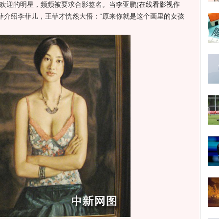
受欢迎的明星，频频被要求合影签名。当
李亚鹏
(
在线看影视作
菲
介绍李菲儿，王菲才恍然大悟：“原来你就是这个画里的女孩