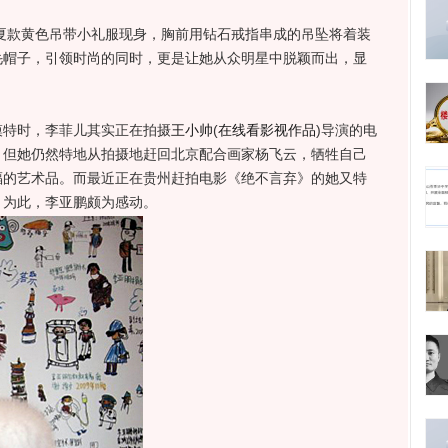
春夏款黄色吊带小礼服现身，胸前用钻石戒指串成的吊坠将着装
毛帽子，引领时尚的同时，更是让她从众明星中脱颖而出，显
特时，李菲儿其实正在拍摄
王小帅
(
在线看影视作品
)
导演的电
，但她仍然特地从拍摄地赶回北京配合画家杨飞云，牺牲自己
福的艺术品。而最近正在贵州赶拍电影《绝不言弃》的她又特
，为此，李亚鹏颇为感动。