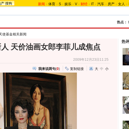
地产
搜狗
新闻
-
体育
-
S
-
娱乐
-
V
-
财经
-
IT
-
汽车
-
房产
-
女人
-
热点：
天使基金相关新闻
热
人 天价油画女郎李菲儿成焦点
2009年12月23日11:25
我来说两句
(
0
)
复制链接
大
中
小