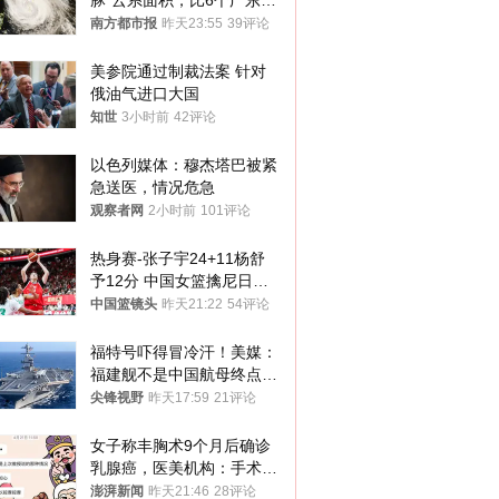
豚”云系面积，比6个广东还
大！深圳官方：注意这件事
南方都市报
昨天23:55
39评论
美参院通过制裁法案 针对
俄油气进口大国
知世
3小时前
42评论
以色列媒体：穆杰塔巴被紧
急送医，情况危急
观察者网
2小时前
101评论
热身赛-张子宇24+11杨舒
予12分 中国女篮擒尼日利
亚
中国篮镜头
昨天21:22
54评论
福特号吓得冒冷汗！美媒：
福建舰不是中国航母终点，
而是新起点！
尖锋视野
昨天17:59
21评论
女子称丰胸术9个月后确诊
乳腺癌，医美机构：手术不
可能引发癌症，建议走司法
澎湃新闻
昨天21:46
28评论