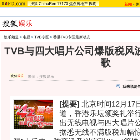
搜狐
ChinaRen
17173
焦点房地产
搜狗
新闻
-
体
娱乐频道
>
电视
>
TVB专区
>
香港TVB专区最新动态
TVB与四大唱片公司爆版税风
歌
来源：
搜狐娱乐
我来说两
[提要]
北京时间12月1
道，香港乐坛颁奖礼举
出无线电视与四大唱片
据悉无线不满版税加幅惊