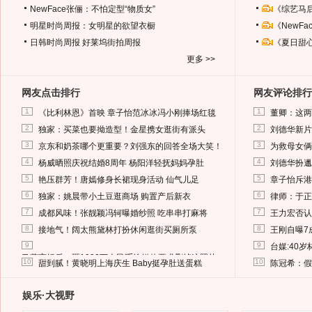
NewFace张俪：不怕定型“物质女”
《综艺马
明星时尚周报：女明星的欲望衣橱
《NewF
日韩时尚周报
好莱坞街拍周报
《夏日甜
更多 >>
网友点击排行
网友评论排行
1
1
《比利林恩》首映 章子怡范冰冰冯小刚捧场红毯
董卿：这两
2
2
独家：买菜也要拗造型！金星携女逛街有派头
刘德华新片
3
3
京东和奶茶哪个更重要？刘强东的回答全场大笑！
为救母女俩
4
4
杨威晒照庆祝结婚8周年 杨阳洋轻抚妈妈孕肚
刘德华扮邋
5
5
艳压群芳！唐嫣修身长裙现身活动 仙气儿足
章子怡斥港
6
6
独家：姚晨带小土豆逛商场 购置产后新衣
律师：于正
7
7
成都风味！张靓颖冯轲曝婚纱照 吃串串打麻将
王力宏否认
8
8
接地气！阔太熊黛林打扮休闲逛街买厕所泵
王刚自曝7
9
9
台媒:40
马蓉离婚后，砸1000万人民币给媒体要求删掉这照片
10
10
甜到腻！黄晓明上海庆生 Baby挺孕肚送蛋糕
陈冠希：假
娱乐·大视野