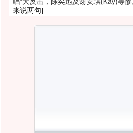
唱”大反击，陈奕迅及谢安琪(Kay)等
来说两句]