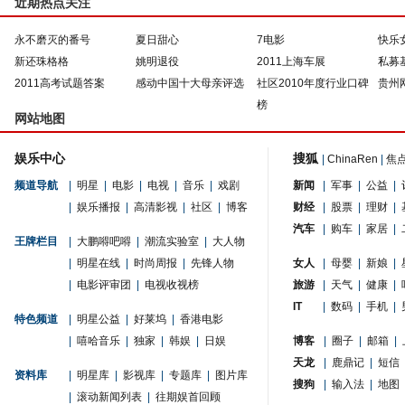
近期热点关注
永不磨灭的番号
夏日甜心
7电影
快乐
新还珠格格
姚明退役
2011上海车展
私募
2011高考试题答案
感动中国十大母亲评选
社区2010年度行业口碑
贵州
榜
网站地图
娱乐中心
搜狐
|
ChinaRen
|
焦
频道导航
|
明星
|
电影
|
电视
|
音乐
|
戏剧
新闻
|
军事
|
公益
|
|
娱乐播报
|
高清影视
|
社区
|
博客
财经
|
股票
|
理财
|
汽车
|
购车
|
家居
|
王牌栏目
|
大鹏嘚吧嘚
|
潮流实验室
|
大人物
|
明星在线
|
时尚周报
|
先锋人物
女人
|
母婴
|
新娘
|
|
电影评审团
|
电视收视榜
旅游
|
天气
|
健康
|
IT
|
数码
|
手机
|
特色频道
|
明星公益
|
好莱坞
|
香港电影
|
嘻哈音乐
|
独家
|
韩娱
|
日娱
博客
|
圈子
|
邮箱
|
天龙
|
鹿鼎记
|
短信
资料库
|
明星库
|
影视库
|
专题库
|
图片库
搜狗
|
输入法
|
地图
|
滚动新闻列表
|
往期娱首回顾