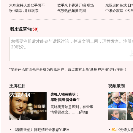
朱珠主持人兼歌手两不
歌手米卡香港开唱 现场
东亚运闭幕式 日
误 出唱片并非玩票
气氛热烈频掀高潮
中孝介演唱《各自.
我来说两句
(
50
)
*发表评论前请先注册成为搜狐用户，请点击右上角
“新用户注册”
进行注册！
王牌栏目
视频策划
先锋人物黄晓明：
感谢低潮 偶像重生
黄晓明开始意识到，有些事
情需要改变。……
[详细]
《秘密天使》陈翔情迷金素恩YURA
《先锋人