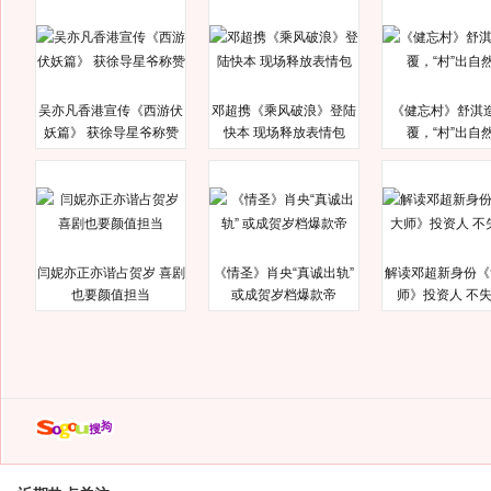
吴亦凡香港宣传《西游伏
邓超携《乘风破浪》登陆
《健忘村》舒淇
妖篇》 获徐导星爷称赞
快本 现场释放表情包
覆，“村”出自
闫妮亦正亦谐占贺岁 喜剧
《情圣》肖央“真诚出轨”
解读邓超新身份《
也要颜值担当
或成贺岁档爆款帝
师》投资人 不