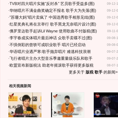
·
TVB对四大唱片实施"反封杀" 艺员歌手受益多(图)
09-12-
·
华纳唱片不满金曲奖确定不报名 歌手大为失落(图)
09-12-
·
"苏珊大妈"唱片卖疯了 中国选秀歌手相形见绌(图)
09-12-
·
红星奖典礼将在京举行 歌手黑龙无奈唱片设计(图)
09-12-
·
佛罗里达歌手起诉Lil Wayne 使用歌曲不付版税(图)
09-11-
·
李宇春成实体唱片最后神话 众歌手卖碟不过(图)
09-08-
·
不惧倒彩的曾轶可成职业歌手 唱片已经启动
09-08-
·
华语唱片业遇严寒:歌手抛弃唱片 难逃科技浪潮
09-07-
·
飞行者唱片主办大型音乐季邀重量级乐队和歌手
09-07-
·
欧盟宣布新版税法 助老年摇滚歌手获得更多版税
08-07-
更多关于
版税 歌手
的新闻>
相关视频新闻