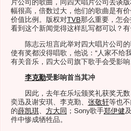
片公司的歌曲，同四大唱片公司去谈版
幅很高，倍数过大，他们的歌曲是有价
价值比例。版权对
TVB
那么重要，怎会
看到这个新闻觉得这样乱写都可以？有
陈志云坦言此举对四大唱片公司的
使有奖都没得唱歌，他说：“人家不给
有关音乐，四大公司旗下歌手会受影响
李克勤
受影响首当其冲
因此，去年在乐坛颁奖礼获奖无数
奕迅及谢安琪、李克勤、
张敬轩
等也不
的
薛凯琪
、
方大同
；Sony歌手
郑伊健
件中惨成牺牲品。