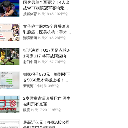
国乒男单全军覆没！4人出
战WTT横滨冠军赛均无缘
八强
搜狐体育
昨天18:45
102评论
女子称丰胸术9个月后确诊
乳腺癌，医美机构：手术不
可能引发癌症，建议走司法
澎湃新闻
昨天21:46
28评论
途径
挺进决赛！U17国足点球3-
1河床U17 将再战阿森纳
射门中国
昨天21:57
70评论
搬家报价570元，搬到楼下
交5060元才肯搬上楼！女
子傻眼了……
新黄河
3小时前
39评论
2岁男童遭漏诊后死亡 医生
被判刑有点冤
狐度
昨天17:20
119评论
最高近亿元！多家A股公司