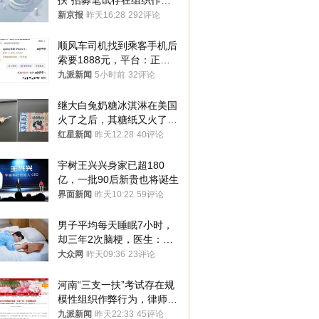
扶”招募笔试存在组织作弊
犯罪行为
新京报
昨天16:28
292评论
顺风车司机找到乘客手机后
索要1888元，平台：正和
司机沟通协商
九派新闻
5小时前
32评论
继大白兔奶糖冰淇淋在美国
火了之后，其糖纸又火了！
海外博主盛赞：平面设计经
红星新闻
昨天12:28
40评论
典之作
宇树王兴兴身家已超180
亿，一批90后新贵也将诞生
界面新闻
昨天10:22
59评论
男子平均每天睡眠7小时，
却三年2次脑梗，医生：这
样睡觉更伤身
大众网
昨天09:36
23评论
河南“三支一扶”考试存在规
模性组织作弊行为，律师：
涉嫌非法获取国家秘密罪等
九派新闻
昨天22:33
45评论