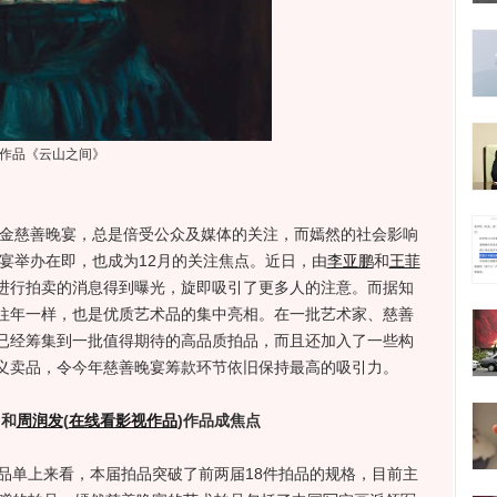
作品《云山之间》
金慈善晚宴，总是倍受公众及媒体的关注，而嫣然的社会影响
晚宴举办在即，也成为12月的关注焦点。近日，由
李亚鹏
和
王菲
进行拍卖的消息得到曝光，旋即吸引了更多人的注意。而据知
往年一样，也是优质艺术品的集中亮相。在一批艺术家、慈善
已经筹集到一批值得期待的高品质拍品，而且还加入了一些构
义卖品，令今年慈善晚宴筹款环节依旧保持最高的吸引力。
”和
周润发
(
在线看影视作品
)
作品成焦点
单上来看，本届拍品突破了前两届18件拍品的规格，目前主