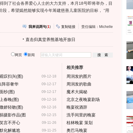
得到了社会各界爱心人士的大力支持，本月18号即将举办，目
阶段，希望嫣然能够实现今年筹建慈善儿童医院的目标， “用
我来说两句
(
1
)
复制链接
责任编辑：Michelle
直击归真堂养熊基地开放日
网页
新闻
相关推荐
观叹扫兴(图)
周润发的图片
09-12-18
云集阵容奢华
周润发的歌曲
09-12-17
纱(图)
魔术大揭秘
09-12-17
春晚(图)
北京之夜晚宴剧场
09-12-16
撒娇轻吻(图)
晚宴祝酒辞
09-12-16
捐摄影作品(图
洗手间里的晚宴
09-12-15
笑言不开心
桂林晚宴 策划
09-11-26
默化解尴尬
奥巴马晚宴
09-11-25