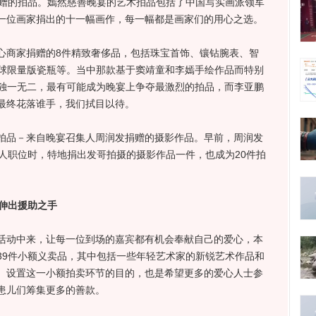
捐赠的拍品。嫣然慈善晚宴的艺术拍品包括了中国写实画派领军
一位画家捐出的十一幅画作，每一幅都是画家们的用心之选。
商家捐赠的8件精致奢侈品，包括珠宝首饰、镶钻腕表、智
d全球限量版瓷瓶等。当中那款基于窦靖童和李嫣手绘作品而特别
，因其独一无二，最有可能成为晚宴上争夺最激烈的拍品，而李亚鹏
最终花落谁手，我们拭目以待。
品－来自晚宴召集人周润发捐赠的摄影作品。早前，周润发
人职位时，特地捐出发哥拍摄的摄影作品一件，也成为20件拍
伸出援助之手
动中来，让每一位到场的嘉宾都有机会奉献自己的爱心，本
39件小额义卖品，其中包括一些年轻艺术家的新锐艺术作品和
。设置这一小额拍卖环节的目的，也是希望更多的爱心人士参
患儿们筹集更多的善款。