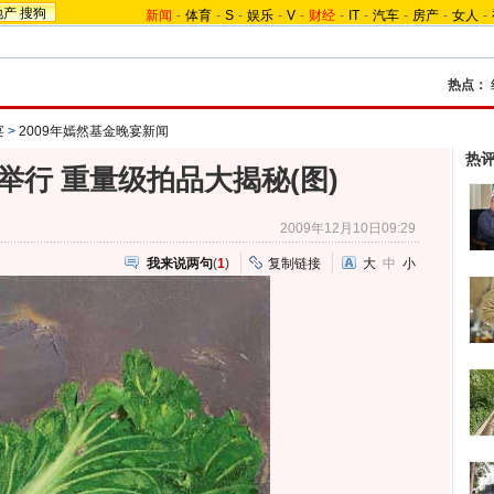
地产
搜狗
新闻
-
体育
-
S
-
娱乐
-
V
-
财经
-
IT
-
汽车
-
房产
-
女人
-
热点：
宴
>
2009年嫣然基金晚宴新闻
热
举行 重量级拍品大揭秘(图)
2009年12月10日09:29
我来说两句
(
1
)
复制链接
大
中
小