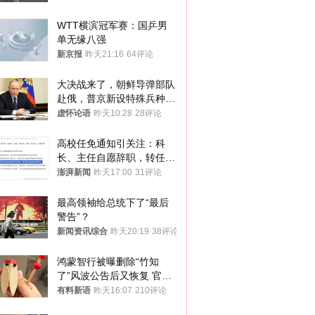
WTT横滨冠军赛：国乒男
单无缘八强
新京报
昨天21:16
64评论
大决战来了，朝鲜导弹部队
赴俄，普京新设特殊兵种，
76岁老将扛旗
虚怀论语
昨天10:28
28评论
高校任免通知引关注：科
长、主任自愿辞职，转任思
政辅导员
澎湃新闻
昨天17:00
31评论
最高领袖给总统下了“最后
警告”？
新闻资讯综合
昨天20:19
38评论
鸿蒙智行被曝删除“竹知
了”风波公告后又恢复 官媒
曾力挺：劝华为要大度的，
有料新语
昨天16:07
210评论
你们适不适合？