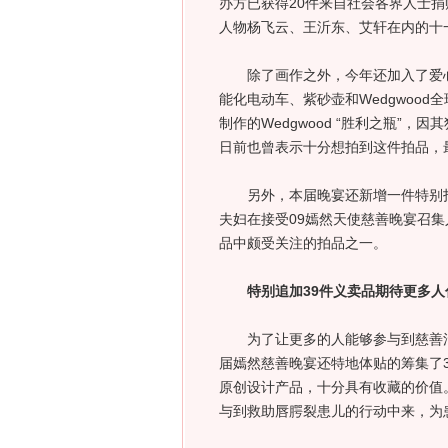
办方已获得20件来自社会各界人士
人物杨飞云、王沂东、艾轩在内的十
除了画作之外，今年还加入了爱心
能化电动车、紫砂壶和Wedgwoo
制作的Wedgwood “胜利之瓶”
日前也曾表示十分想拍到这件拍品，
另外，本届晚宴还新增一件特别拍
夫妇在接受09嫣然天使慈善晚宴召集
品中颇受关注的拍品之一。
特别追加39件义卖品期待更多人
为了让更多的人能够参与到慈善活
届嫣然慈善晚宴还特地体贴的筹集了
原创设计产品，十分具有收藏的价值
与到救助唇腭裂患儿的行动中来，为