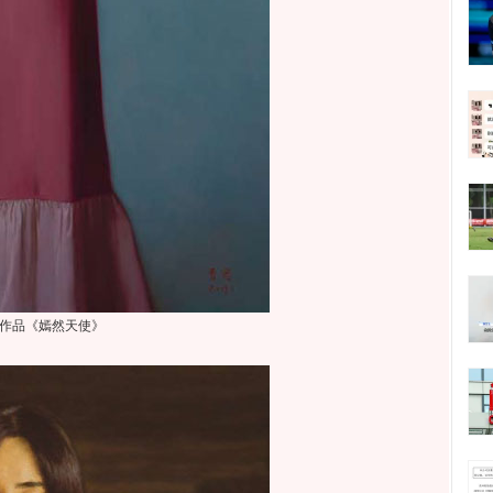
作品《嫣然天使》