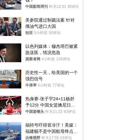
钱？
中国新闻周刊
昨天22:31
95评论
美参院通过制裁法案 针对
俄油气进口大国
知世
5小时前
50评论
以色列媒体：穆杰塔巴被紧
急送医，情况危急
观察者网
4小时前
135评论
历史性一天，给美国的一个
强烈信号
牛弹琴
6小时前
77评论
热身赛-张子宇24+11杨舒
予12分 中国女篮擒尼日利
亚
中国篮镜头
昨天21:22
63评论
福特号吓得冒冷汗！美媒：
福建舰不是中国航母终点，
而是新起点！
尖锋视野
昨天17:59
23评论