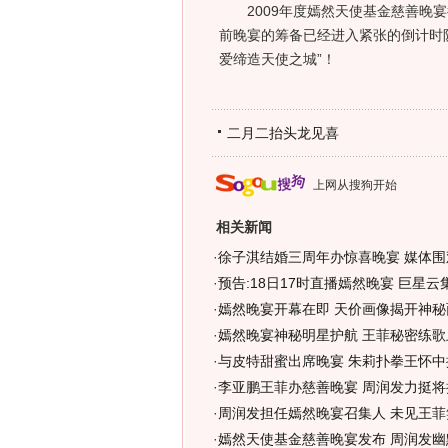
2009年度嫣然天使基金慈善晚宴
前晚宴的筹备已经进入紧张的倒计时
爱缔造天使之城”！
二月二抬头龙见喜
上网从搜狗开始
相关新闻
·
徐子淇结婚三周年办惊喜晚宴 媒体围
·
预告:18日17时直播嫣然晚宴 巨星
·
嫣然晚宴开幕在即 天价画像揭开神秘面
·
嫣然晚宴神秘明星护航 王菲秘密练歌上
·
与皮特甜蜜出席晚宴 朱莉扑拳王怀中
·
李亚鹏王菲办慈善晚宴 周润发力挺将
·
周润发担任嫣然晚宴召集人 未见王菲
·
嫣然天使基金慈善晚宴发布 周润发幽