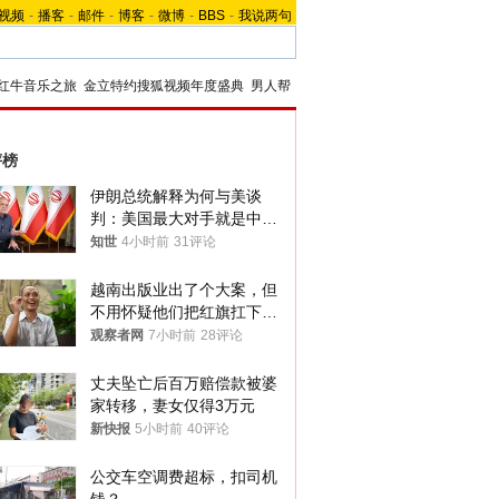
视频
-
播客
-
邮件
-
博客
-
微博
-
BBS
-
我说两句
红牛音乐之旅
金立特约搜狐视频年度盛典
男人帮
评榜
伊朗总统解释为何与美谈
判：美国最大对手就是中
国，但他们也在对话
知世
4小时前
31评论
越南出版业出了个大案，但
不用怀疑他们把红旗扛下去
的决心
观察者网
7小时前
28评论
丈夫坠亡后百万赔偿款被婆
家转移，妻女仅得3万元
新快报
5小时前
40评论
公交车空调费超标，扣司机