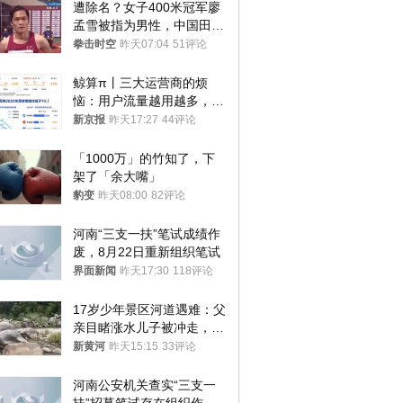
遭除名？女子400米冠军廖
孟雪被指为男性，中国田协
默不作声
拳击时空
昨天07:04
51评论
鲸算π丨三大运营商的烦
恼：用户流量越用越多，收
入却越来越少
新京报
昨天17:27
44评论
「1000万」的竹知了，下
架了「余大嘴」
豹变
昨天08:00
82评论
河南“三支一扶”笔试成绩作
废，8月22日重新组织笔试
界面新闻
昨天17:30
118评论
17岁少年景区河道遇难：父
亲目睹涨水儿子被冲走，当
地排除上游泄洪，家属盼厘
新黄河
昨天15:15
33评论
清责任
河南公安机关查实“三支一