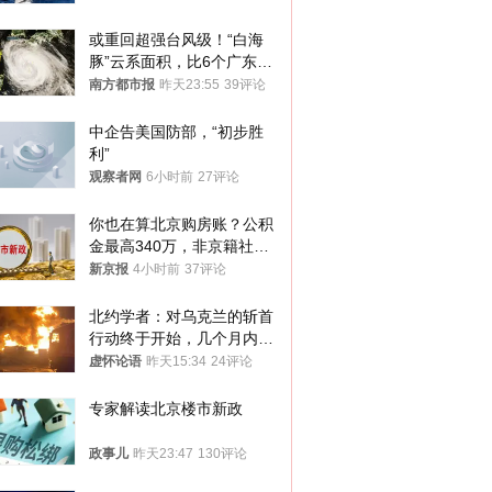
或重回超强台风级！“白海
豚”云系面积，比6个广东还
大！深圳官方：注意这件事
南方都市报
昨天23:55
39评论
中企告美国防部，“初步胜
利”
观察者网
6小时前
27评论
你也在算北京购房账？公积
金最高340万，非京籍社保
1年
新京报
4小时前
37评论
北约学者：对乌克兰的斩首
行动终于开始，几个月内乌
将投降
虚怀论语
昨天15:34
24评论
专家解读北京楼市新政
政事儿
昨天23:47
130评论