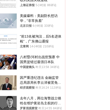
收到美国关税退税
上海证券报
5小时前
86评论
美媒爆料：美副防长想访
华，“非常执着”
北京日报
6小时前
33评论
“前13名被淘汰，后5名进体
检”，广东佛山通报
北青网
14小时前
210评论
八村塁/河村出战世预赛 中
国男篮错过最强日本队
中国篮镜头
昨天13:58
34评论
因严重违纪违法 金融监管
总局原局长李云泽被罢免全
国人大代表
经济观察报
昨天16:24
112评论
去年八月，两位海警战士牺
牲在维护黄岩岛主权的行动
中
罗富强观察室
昨天14:55
84评论