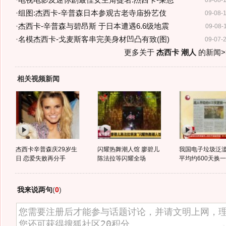
·
电视电影及迷你剧最佳女主角提名:杰西卡-莱恩
09-08-
·
组图:杰西卡-辛普森日本参观古老寺庙扮艺伎
09-08-
·
杰西卡-辛普森与碧昂斯 于日本遭遇6.6级地震
09-08-
·
名模杰西卡-戈麦斯客串完美身材凹凸有致(图)
09-07-
更多关于
杰西卡 潮人
的新闻>
相关视频新闻
杰西卡辛普森庆29岁生
闪耀热舞潮人馆 廖碧儿
我国电子垃圾泛滥
日 恋爱失败再分手
陈法拉等闪耀全场
平均约600天换一部
我来说两句
(
0
)