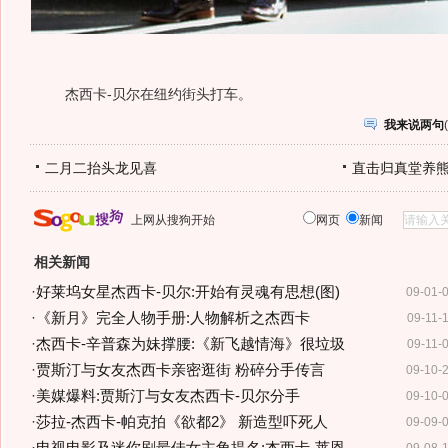
杰西卡-贝尔在纽约街头打车。
我来说两句
(
二月二抬头龙见喜
直击归真堂养
上网从搜狗开始
网页
新闻
相关新闻
·
好莱坞女星杰西卡-贝尔:开始有灵魂有思想(图)
09-01-
·
《新月》完全人物手册:人物解析之杰西卡
09-11-
·
杰西卡-辛普森为妹撑腰:《新飞越情海》很垃圾
09-11-
·
贾斯汀与女友杰西卡亲密逛街 粉碎分手传言
09-10-
·
美媒爆料:贾斯汀与女友杰西卡-贝尔分手
09-10-
·
莎拉-杰西卡-帕克拍《欲都2》 新造型吓死人
09-09-