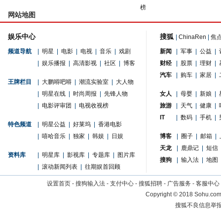
榜
网站地图
娱乐中心
搜狐
|
ChinaRen
|
焦
频道导航
|
明星
|
电影
|
电视
|
音乐
|
戏剧
新闻
|
军事
|
公益
|
|
娱乐播报
|
高清影视
|
社区
|
博客
财经
|
股票
|
理财
|
汽车
|
购车
|
家居
|
王牌栏目
|
大鹏嘚吧嘚
|
潮流实验室
|
大人物
|
明星在线
|
时尚周报
|
先锋人物
女人
|
母婴
|
新娘
|
|
电影评审团
|
电视收视榜
旅游
|
天气
|
健康
|
IT
|
数码
|
手机
|
特色频道
|
明星公益
|
好莱坞
|
香港电影
|
嘻哈音乐
|
独家
|
韩娱
|
日娱
博客
|
圈子
|
邮箱
|
天龙
|
鹿鼎记
|
短信
资料库
|
明星库
|
影视库
|
专题库
|
图片库
搜狗
|
输入法
|
地图
|
滚动新闻列表
|
往期娱首回顾
设置首页
-
搜狗输入法
-
支付中心
-
搜狐招聘
-
广告服务
-
客服中心
Copyright
©
2018 Sohu.com 
搜狐不良信息举