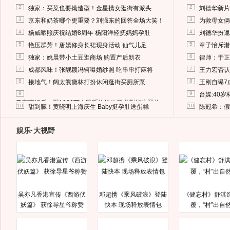
2
2
独家：买菜也要拗造型！金星携女逛街有派头
刘德华新片
3
3
京东和奶茶哪个更重要？刘强东的回答全场大笑！
为救母女俩
4
4
杨威晒照庆祝结婚8周年 杨阳洋轻抚妈妈孕肚
刘德华扮邋
5
5
艳压群芳！唐嫣修身长裙现身活动 仙气儿足
章子怡斥港
6
6
独家：姚晨带小土豆逛商场 购置产后新衣
律师：于正
7
7
成都风味！张靓颖冯轲曝婚纱照 吃串串打麻将
王力宏否认
8
8
接地气！阔太熊黛林打扮休闲逛街买厕所泵
王刚自曝7
9
9
台媒:40
马蓉离婚后，砸1000万人民币给媒体要求删掉这照片
10
10
甜到腻！黄晓明上海庆生 Baby挺孕肚送蛋糕
陈冠希：假
娱乐·大视野
吴亦凡香港宣传《西游伏
邓超携《乘风破浪》登陆
《健忘村》舒淇
妖篇》 获徐导星爷称赞
快本 现场释放表情包
覆，“村”出自