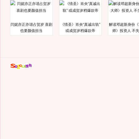
闫妮亦正亦谐占贺岁 喜剧
《情圣》肖央“真诚出轨”
解读邓超新身份《
也要颜值担当
或成贺岁档爆款帝
师》投资人 不