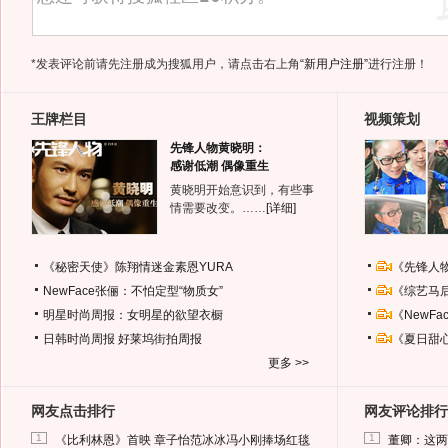
*发表评论前请先注册成为搜狐用户，请点击右上角
“新用户注册”
进行注册！
王牌栏目
视频策划
先锋人物黄晓明：
感谢低潮 偶像重生
黄晓明开始意识到，有些事
情需要改变。……
[详细]
《秘密天使》陈翔情迷金素恩YURA
《先锋人
NewFace张俪：不怕定型“物质女”
《综艺马
明星时尚周报：女明星的欲望衣橱
《NewF
日韩时尚周报
好莱坞街拍周报
《夏日甜
更多 >>
网友点击排行
网友评论排行
1
1
《比利林恩》首映 章子怡范冰冰冯小刚捧场红毯
董卿：这两