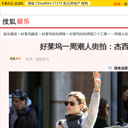
搜狐
ChinaRen
17173
焦点房地产
搜狗
新闻
-
体
娱乐频道
>
好莱坞频道
>
好莱坞街拍周报
>
好莱坞街拍周报三十三期
>
一周潮人街
好莱坞一周潮人街拍：杰西
来源：
搜狐娱乐
我来说两