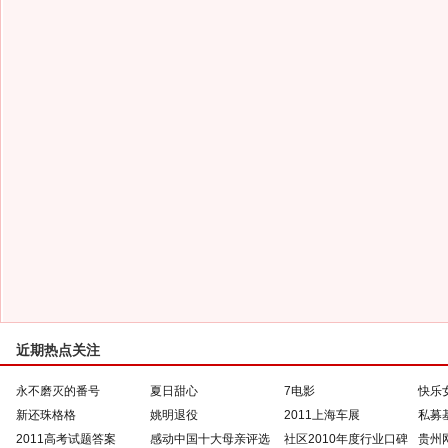
近期热点关注
永不磨灭的番号
夏日甜心
7电影
快乐
新还珠格格
姚明退役
2011上海车展
私募
2011高考试题答案
感动中国十大母亲评选
社区2010年度行业口碑
贵州