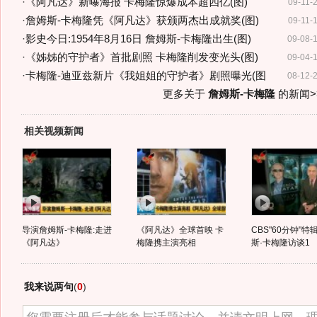
·
《阿凡达》新曝海报 卡梅隆惊爆成本超四亿(图)
09-11-
·
詹姆斯-卡梅隆凭《阿凡达》获颁两杰出成就奖(图)
09-11-
·
影史今日:1954年8月16日 詹姆斯-卡梅隆出生(图)
09-08-
·
《姊姊的守护者》首批剧照 卡梅隆削发变光头(图)
09-04-
·
卡梅隆-迪亚兹新片《我姐姐的守护者》剧照曝光(图
08-12-
更多关于
詹姆斯-卡梅隆
的新闻>
相关视频新闻
导演詹姆斯-卡梅隆:走进
《阿凡达》全球首映 卡
CBS"60分钟"特
《阿凡达》
梅隆携主演亮相
斯·卡梅隆访谈1
我来说两句
(
0
)