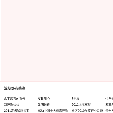
近期热点关注
永不磨灭的番号
夏日甜心
7电影
快乐
新还珠格格
姚明退役
2011上海车展
私募
2011高考试题答案
感动中国十大母亲评选
社区2010年度行业口碑
贵州