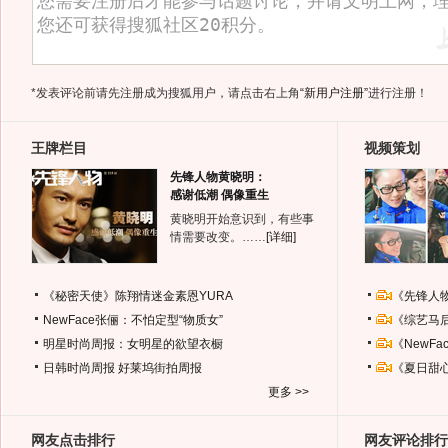
*发表评论前请先注册成为搜狐用户，请点击右上角
“新用户注册”
进行注册！
王牌栏目
视频策划
先锋人物黄晓明：
感谢低潮 偶像重生
黄晓明开始意识到，有些事
情需要改变。……
[详细]
《秘密天使》陈翔情迷金素恩YURA
《先锋人
NewFace张俪：不怕定型“物质女”
《综艺马
明星时尚周报：女明星的欲望衣橱
《NewF
日韩时尚周报
好莱坞街拍周报
《夏日甜
更多 >>
网友点击排行
网友评论排行