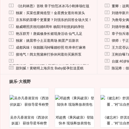
1
1
《比利林恩》首映 章子怡范冰冰冯小刚捧场红毯
董卿：这两
2
2
独家：买菜也要拗造型！金星携女逛街有派头
刘德华新片
3
3
京东和奶茶哪个更重要？刘强东的回答全场大笑！
为救母女俩
4
4
杨威晒照庆祝结婚8周年 杨阳洋轻抚妈妈孕肚
刘德华扮邋
5
5
艳压群芳！唐嫣修身长裙现身活动 仙气儿足
章子怡斥港
6
6
独家：姚晨带小土豆逛商场 购置产后新衣
律师：于正
7
7
成都风味！张靓颖冯轲曝婚纱照 吃串串打麻将
王力宏否认
8
8
接地气！阔太熊黛林打扮休闲逛街买厕所泵
王刚自曝7
9
9
台媒:40
马蓉离婚后，砸1000万人民币给媒体要求删掉这照片
10
10
甜到腻！黄晓明上海庆生 Baby挺孕肚送蛋糕
陈冠希：假
娱乐·大视野
吴亦凡香港宣传《西游伏
邓超携《乘风破浪》登陆
《健忘村》舒淇
妖篇》 获徐导星爷称赞
快本 现场释放表情包
覆，“村”出自