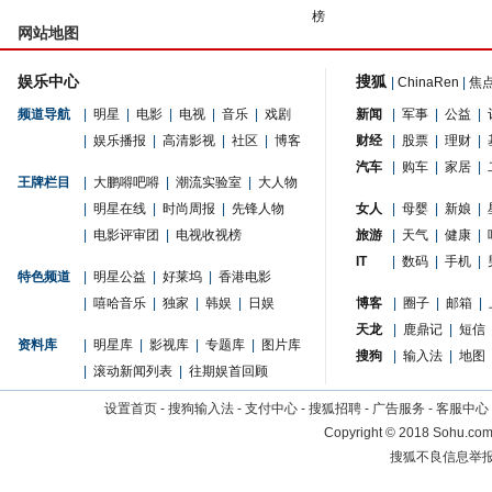
榜
网站地图
娱乐中心
搜狐
|
ChinaRen
|
焦
频道导航
|
明星
|
电影
|
电视
|
音乐
|
戏剧
新闻
|
军事
|
公益
|
|
娱乐播报
|
高清影视
|
社区
|
博客
财经
|
股票
|
理财
|
汽车
|
购车
|
家居
|
王牌栏目
|
大鹏嘚吧嘚
|
潮流实验室
|
大人物
|
明星在线
|
时尚周报
|
先锋人物
女人
|
母婴
|
新娘
|
|
电影评审团
|
电视收视榜
旅游
|
天气
|
健康
|
IT
|
数码
|
手机
|
特色频道
|
明星公益
|
好莱坞
|
香港电影
|
嘻哈音乐
|
独家
|
韩娱
|
日娱
博客
|
圈子
|
邮箱
|
天龙
|
鹿鼎记
|
短信
资料库
|
明星库
|
影视库
|
专题库
|
图片库
搜狗
|
输入法
|
地图
|
滚动新闻列表
|
往期娱首回顾
设置首页
-
搜狗输入法
-
支付中心
-
搜狐招聘
-
广告服务
-
客服中心
Copyright
©
2018 Sohu.com 
搜狐不良信息举