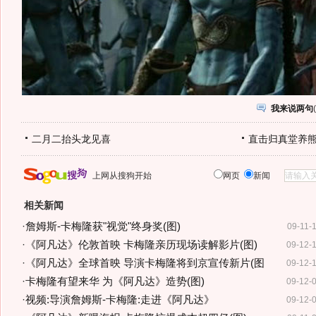
我来说两句
(
二月二抬头龙见喜
直击归真堂养
上网从搜狗开始
网页
新闻
相关新闻
·
詹姆斯-卡梅隆获"视觉"终身奖(图)
09-11-
·
《阿凡达》伦敦首映 卡梅隆亲历现场读解影片(图)
09-12-
·
《阿凡达》全球首映 导演卡梅隆将到京宣传新片(图
09-12-
·
卡梅隆有望来华 为《阿凡达》造势(图)
09-12-
·
视频:导演詹姆斯-卡梅隆:走进《阿凡达》
09-12-