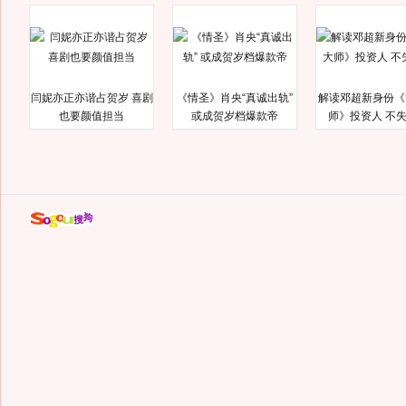
闫妮亦正亦谐占贺岁 喜剧
《情圣》肖央“真诚出轨”
解读邓超新身份《
也要颜值担当
或成贺岁档爆款帝
师》投资人 不