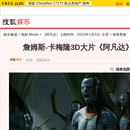
搜狐
ChinaRen
17173
焦点房地产
搜狗
新闻
-
体
娱乐频道
>
电影 Movie
>
《阿凡达》上映时间：2010年1月2日 -主页
>
精美图集
詹姆斯-卡梅隆3D大片《阿凡达》
来源：
搜狐娱乐
我来说两