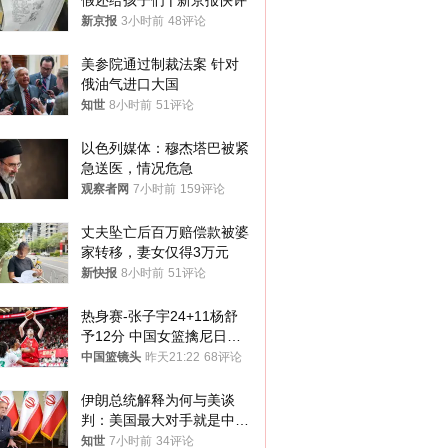
假还给孩子们 | 新京报快评
新京报
3小时前
48评论
美参院通过制裁法案 针对
俄油气进口大国
知世
8小时前
51评论
以色列媒体：穆杰塔巴被紧
急送医，情况危急
观察者网
7小时前
159评论
丈夫坠亡后百万赔偿款被婆
家转移，妻女仅得3万元
新快报
8小时前
51评论
热身赛-张子宇24+11杨舒
予12分 中国女篮擒尼日利
亚
中国篮镜头
昨天21:22
68评论
伊朗总统解释为何与美谈
判：美国最大对手就是中
国，但他们也在对话
知世
7小时前
34评论