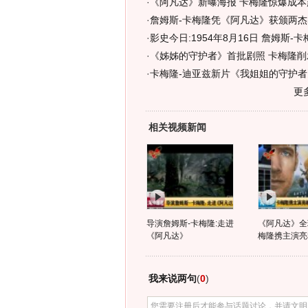
·
《阿凡达》新曝海报 卡梅隆惊爆成本超
·
詹姆斯-卡梅隆凭《阿凡达》获颁两杰
·
影史今日:1954年8月16日 詹姆斯-卡
·
《姊姊的守护者》首批剧照 卡梅隆削
·
卡梅隆-迪亚兹新片《我姐姐的守护者
更
相关视频新闻
导演詹姆斯-卡梅隆:走进
《阿凡达》全
《阿凡达》
梅隆携主演亮
我来说两句
(
0
)