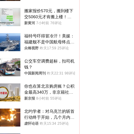
搬家报价570元，搬到楼下
交5060元才肯搬上楼！女
子傻眼了……
新黄河
7小时前
76评论
福特号吓得冒冷汗！美媒：
福建舰不是中国航母终点，
而是新起点！
尖锋视野
昨天17:59
25评论
公交车空调费超标，扣司机
钱？
中国新闻周刊
昨天22:31
98评论
你也在算北京购房账？公积
金最高340万，非京籍社保
1年
新京报
8小时前
55评论
北约学者：对乌克兰的斩首
行动终于开始，几个月内乌
将投降
虚怀论语
昨天15:34
25评论