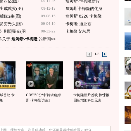
四亿(图)
詹姆斯·卡梅隆新片
09-11-25
出成就奖(图)
詹姆斯卡梅隆的化身
09-11-13
梅隆出生(图)
詹姆斯 8226 卡梅隆
09-08-15
发变光头(图)
卡梅隆·迪亚兹
09-04-19
》剧照曝光(图
卡梅隆安东尼
08-12-22
多关于
詹姆斯-卡梅隆
的新闻>>
1/3
球首映 卡
CBS"60分钟"特辑詹姆
卡梅隆新片首映 惊悚氛
相
斯·卡梅隆访谈1
围新增加科幻元素