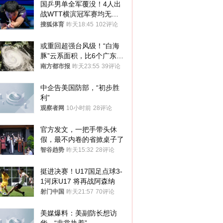
国乒男单全军覆没！4人出
战WTT横滨冠军赛均无缘
八强
搜狐体育
昨天18:45
102评论
或重回超强台风级！“白海
豚”云系面积，比6个广东还
大！深圳官方：注意这件事
南方都市报
昨天23:55
39评论
中企告美国防部，“初步胜
利”
观察者网
10小时前
28评论
官方发文，一把手带头休
假，最不内卷的省掀桌子了
智谷趋势
昨天15:32
28评论
挺进决赛！U17国足点球3-
1河床U17 将再战阿森纳
射门中国
昨天21:57
70评论
美媒爆料：美副防长想访