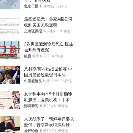
华，“非常执着”
北京日报
10小时前
52评论
最高近亿元！多家A股公司
收到美国关税退税
上海证券报
9小时前
170评论
2岁男童遭漏诊后死亡 医生
被判刑有点冤
狐度
昨天17:20
162评论
八村塁/河村出战世预赛 中
国男篮错过最强日本队
中国篮镜头
昨天13:58
36评论
女子称丰胸术9个月后确诊
乳腺癌，医美机构：手术不
可能引发癌症，建议走司法
澎湃新闻
昨天21:46
28评论
途径
大决战来了，朝鲜导弹部队
赴俄，普京新设特殊兵种，
76岁老将扛旗
虚怀论语
昨天10:28
28评论