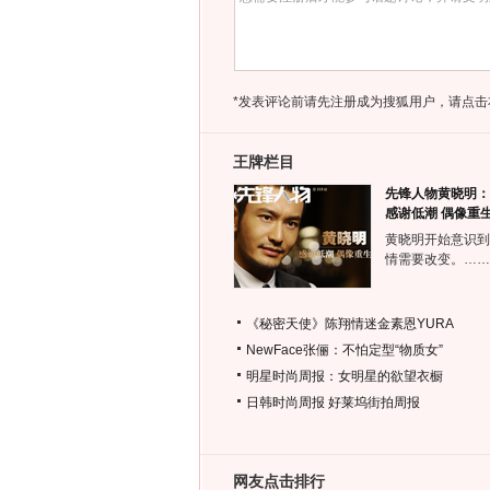
*发表评论前请先注册成为搜狐用户，请点击
王牌栏目
先锋人物黄晓明：
感谢低潮 偶像重
黄晓明开始意识到
情需要改变。……
《秘密天使》陈翔情迷金素恩YURA
NewFace张俪：不怕定型“物质女”
明星时尚周报：女明星的欲望衣橱
日韩时尚周报
好莱坞街拍周报
网友点击排行