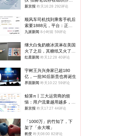
扶”招募笔试存在组织作弊
犯罪行为
新京报
昨天16:28
292评论
顺风车司机找到乘客手机后
索要1888元，平台：正和
司机沟通协商
九派新闻
8小时前
59评论
继大白兔奶糖冰淇淋在美国
火了之后，其糖纸又火了！
海外博主盛赞：平面设计经
红星新闻
昨天12:28
40评论
典之作
宇树王兴兴身家已超180
亿，一批90后新贵也将诞生
界面新闻
昨天10:22
59评论
鲸算π丨三大运营商的烦
恼：用户流量越用越多，收
入却越来越少
新京报
昨天17:27
44评论
「1000万」的竹知了，下
架了「余大嘴」
豹变
昨天08:00
82评论