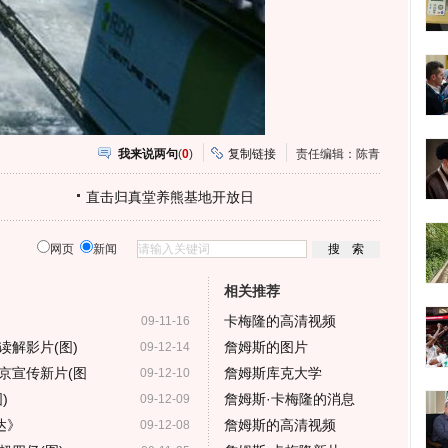
我来说两句
(
0
)
复制链接
责任编辑：陈青
直击归真堂养熊基地开放日
网页
新闻
相关推荐
卡梅隆的高清视频
09-11-16
读解影片(图)
詹姆斯的图片
09-12-14
京宣传新片(图
詹姆斯库克大学
09-12-10
)
詹姆斯·卡梅隆的消息
09-12-09
达》
詹姆斯的高清视频
09-12-08