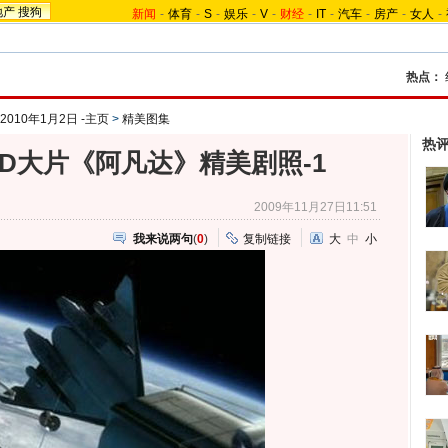
地产
搜狗
新闻
-
体育
-
S
-
娱乐
-
V
-
财经
-
IT
-
汽车
-
房产
-
女人
-
热点：
10年1月2日 -主页
>
精美图集
热
3D大片《阿凡达》精美剧照-1
2009年11月27日11:51
我来说两句
(
0
)
复制链接
大
中
小