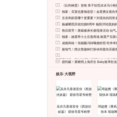
1
《比利林恩》首映 章子怡范冰冰冯小刚
2
独家：买菜也要拗造型！金星携女逛街
3
京东和奶茶哪个更重要？刘强东的回答
4
杨威晒照庆祝结婚8周年 杨阳洋轻抚妈
5
艳压群芳！唐嫣修身长裙现身活动 仙气
6
独家：姚晨带小土豆逛商场 购置产后新
7
成都风味！张靓颖冯轲曝婚纱照 吃串串
8
接地气！阔太熊黛林打扮休闲逛街买厕
9
马蓉离婚后，砸1000万人民币给媒体要求
10
甜到腻！黄晓明上海庆生 Baby挺孕肚
娱乐·大视野
吴亦凡香港宣传《西游伏
邓超携《乘风
妖篇》 获徐导星爷称赞
快本 现场