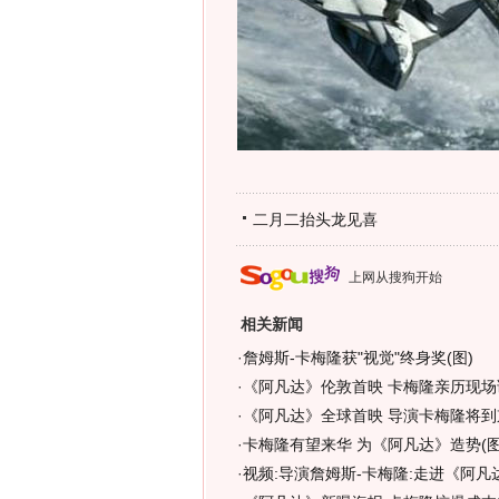
二月二抬头龙见喜
上网从搜狗开始
相关新闻
·
詹姆斯-卡梅隆获"视觉"终身奖(图)
·
《阿凡达》伦敦首映 卡梅隆亲历现场
·
《阿凡达》全球首映 导演卡梅隆将到
·
卡梅隆有望来华 为《阿凡达》造势(图
·
视频:导演詹姆斯-卡梅隆:走进《阿凡