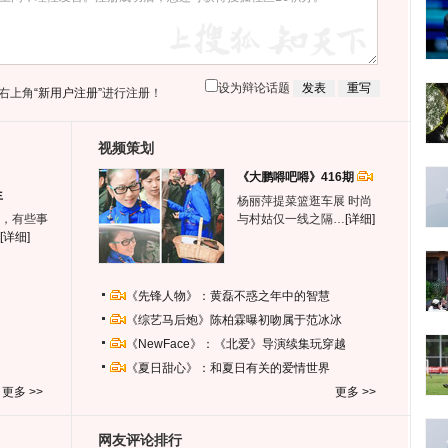
设为辩论话题
右上角
“新用户注册”
进行注册！
视频策划
《大鹏嘚吧嘚》416期
生
杨丽萍提菜篮逛车展 时尚
，有些事
与村姑仅一线之隔…
[详细]
[详细]
《先锋人物》：黄磊不惑之年中的智慧
《综艺马后炮》陈柏霖曝初吻属于范冰冰
《NewFace》：《北爱》导演续集玩穿越
《夏日甜心》：和夏日有关的爱情世界
更多 >>
更多 >>
网友评论排行