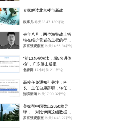
专家解读北京楼市新政
政事儿
昨天23:47
130评论
去年八月，两位海警战士牺
牲在维护黄岩岛主权的行动
中
罗富强观察室
昨天14:55
84评论
“前13名被淘汰，后5名进体
检”，广东佛山通报
北青网
17小时前
211评论
高校任免通知引关注：科
长、主任自愿辞职，转任思
政辅导员
澎湃新闻
昨天17:00
32评论
美媒帮中国数出2850枚导
弹，一对比伊朗这组数据，
发现出大事了
罗富强观察室
昨天14:48
27评论