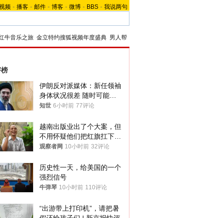
视频
-
播客
-
邮件
-
博客
-
微博
-
BBS
-
我说两句
红牛音乐之旅
金立特约搜狐视频年度盛典
男人帮
评榜
伊朗反对派媒体：新任领袖
身体状况很差 随时可能离
世
知世
6小时前
77评论
越南出版业出了个大案，但
不用怀疑他们把红旗扛下去
的决心
观察者网
10小时前
32评论
历史性一天，给美国的一个
强烈信号
牛弹琴
10小时前
110评论
“出游带上打印机”，请把暑