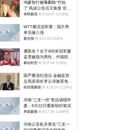
鸿蒙智行被曝删除“竹知
了”风波公告后又恢复 官媒
曾力挺：劝华为要大度的，
有料新语
昨天16:07
215评论
你们适不适合？
WTT横滨冠军赛：国乒男
单无缘八强
新京报
昨天21:16
65评论
遭除名？女子400米冠军廖
孟雪被指为男性，中国田协
默不作声
拳击时空
昨天07:04
51评论
因严重违纪违法 金融监管
总局原局长李云泽被罢免全
国人大代表
经济观察报
昨天16:24
112评论
河南“三支一扶”笔试成绩作
废，8月22日重新组织笔试
界面新闻
昨天17:30
118评论
河南公安机关查实“三支一