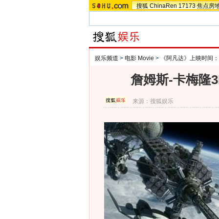
搜狐
ChinaRen
17173
焦点房
娱乐频道
>
电影 Movie
>
《阿凡达》上映时间：20
詹姆斯-卡梅隆
来源：
搜狐娱乐