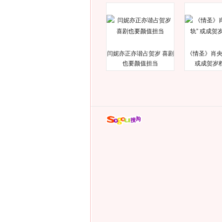
闫妮亦正亦谐占贺岁 喜剧
《情圣》肖央
也要颜值担当
或成贺岁