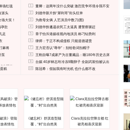
1
捧场红毯
董卿：这两年没什么突破 激烈竞争环境令我不安
2
有派头
刘德华新片扮“犀利哥”街头狂奔
3
全场大笑！
为救母女俩 人艺演员中数刀(图)
4
妈孕肚
刘德华扮邋遢农民工太逼真 遭警察驱赶
5
儿足
章子怡斥港媒歧视内地演员 称刁钻势利
6
衣
律师：于正不构成侵权 只能道德谴责
7
打麻将
王力宏否认“辱华”：别给歌词扣帽子
8
所泵
王刚自曝7成家产为古董藏品：睡180年历史古床
9
台媒:40岁林志玲冷冻9颗卵子 全副武装怕被认出
删掉这照片
10
送蛋糕
陈冠希：假如我有时光机 也什么都不改
破浪》登陆
《健忘村》舒淇造型颠
Clara克拉拉空降古都 红
释放表情包
覆，“村”出自然美
裙亮相喜庆迎新