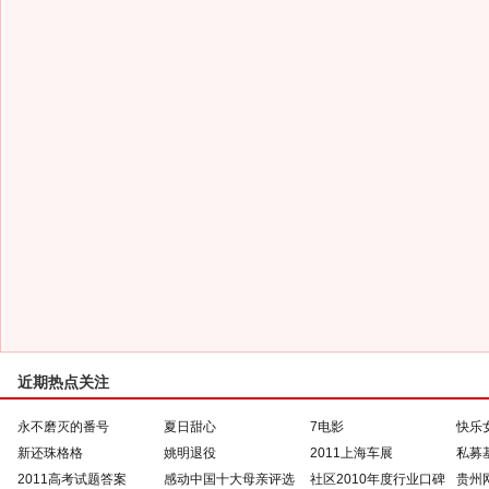
近期热点关注
永不磨灭的番号
夏日甜心
7电影
快乐
新还珠格格
姚明退役
2011上海车展
私募
2011高考试题答案
感动中国十大母亲评选
社区2010年度行业口碑
贵州