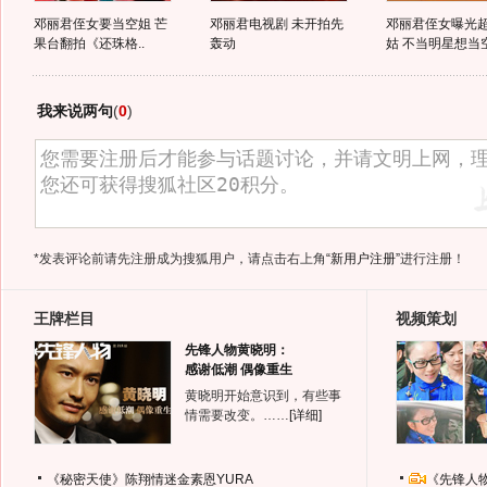
邓丽君侄女要当空姐 芒
邓丽君电视剧 未开拍先
邓丽君侄女曝光
果台翻拍《还珠格..
轰动
姑 不当明星想当
我来说两句
(
0
)
*发表评论前请先注册成为搜狐用户，请点击右上角
“新用户注册”
进行注册！
王牌栏目
视频策划
先锋人物黄晓明：
感谢低潮 偶像重生
黄晓明开始意识到，有些事
情需要改变。……
[详细]
《秘密天使》陈翔情迷金素恩YURA
《先锋人