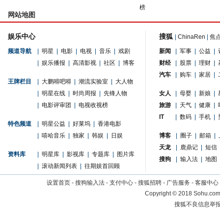
榜
网站地图
娱乐中心
搜狐
|
ChinaRen
|
焦
频道导航
|
明星
|
电影
|
电视
|
音乐
|
戏剧
新闻
|
军事
|
公益
|
|
娱乐播报
|
高清影视
|
社区
|
博客
财经
|
股票
|
理财
|
汽车
|
购车
|
家居
|
王牌栏目
|
大鹏嘚吧嘚
|
潮流实验室
|
大人物
|
明星在线
|
时尚周报
|
先锋人物
女人
|
母婴
|
新娘
|
|
电影评审团
|
电视收视榜
旅游
|
天气
|
健康
|
IT
|
数码
|
手机
|
特色频道
|
明星公益
|
好莱坞
|
香港电影
|
嘻哈音乐
|
独家
|
韩娱
|
日娱
博客
|
圈子
|
邮箱
|
天龙
|
鹿鼎记
|
短信
资料库
|
明星库
|
影视库
|
专题库
|
图片库
搜狗
|
输入法
|
地图
|
滚动新闻列表
|
往期娱首回顾
设置首页
-
搜狗输入法
-
支付中心
-
搜狐招聘
-
广告服务
-
客服中心
Copyright
©
2018 Sohu.com 
搜狐不良信息举