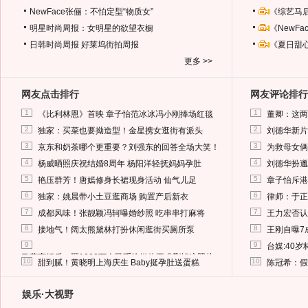
NewFace张俪：不怕定型“物质女”
《综艺马
明星时尚周报：女明星的欲望衣橱
《NewF
日韩时尚周报
好莱坞街拍周报
《夏日甜
更多 >>
网友点击排行
网友评论排行
1
1
《比利林恩》首映 章子怡范冰冰冯小刚捧场红毯
董卿：这两
2
2
独家：买菜也要拗造型！金星携女逛街有派头
刘德华新片
3
3
京东和奶茶哪个更重要？刘强东的回答全场大笑！
为救母女俩
4
4
杨威晒照庆祝结婚8周年 杨阳洋轻抚妈妈孕肚
刘德华扮邋
5
5
艳压群芳！唐嫣修身长裙现身活动 仙气儿足
章子怡斥港
6
6
独家：姚晨带小土豆逛商场 购置产后新衣
律师：于正
7
7
成都风味！张靓颖冯轲曝婚纱照 吃串串打麻将
王力宏否认
8
8
接地气！阔太熊黛林打扮休闲逛街买厕所泵
王刚自曝7
9
9
台媒:40
马蓉离婚后，砸1000万人民币给媒体要求删掉这照片
10
10
甜到腻！黄晓明上海庆生 Baby挺孕肚送蛋糕
陈冠希：假
娱乐·大视野