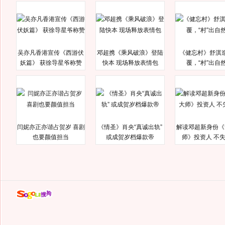
吴亦凡香港宣传《西游伏
邓超携《乘风破浪》登陆
《健忘村》舒淇
妖篇》 获徐导星爷称赞
快本 现场释放表情包
覆，“村”出自
闫妮亦正亦谐占贺岁 喜剧
《情圣》肖央“真诚出轨”
解读邓超新身份《
也要颜值担当
或成贺岁档爆款帝
师》投资人 不