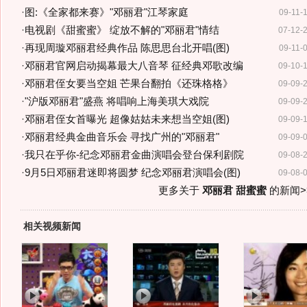
·
图:《全家都来赛》"邓丽君"江琴家庭
09-11-
·
电视剧《甜蜜蜜》 绽放不解的"邓丽君"情结
07-12-
·
再现周璇邓丽君经典作品 陈思思台北开唱(图)
09-11-
·
邓丽君官网启动揭幕最大八音琴 征经典邓歌改编
09-10-
·
邓丽君侄女要当空姐 芒果台翻拍《还珠格格》
09-09-
·
"沪版邓丽君"盛燕 将唱响上海美琪大戏院
09-09-
·
邓丽君侄女首曝光 超像姑姑未来想当空姐(图)
09-09-
·
邓丽君经典金曲音乐会 寻找广州的"邓丽君"
09-09-
·
我只在乎你-纪念邓丽君金曲演唱会登台保利剧院
09-08-
·
9月5日邓丽君迷即将圆梦 纪念邓丽君演唱会(图)
09-08-
更多关于
邓丽君 甜蜜蜜
的新闻>
相关视频新闻