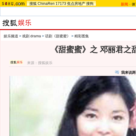
搜狐
ChinaRen
17173
焦点房地产
搜狗
新闻
-
体
娱乐频道
>
戏剧 drama
>
话剧《甜蜜蜜》
>
精彩图集
《甜蜜蜜》之 邓丽君之
来源：
搜狐娱乐
我来说两