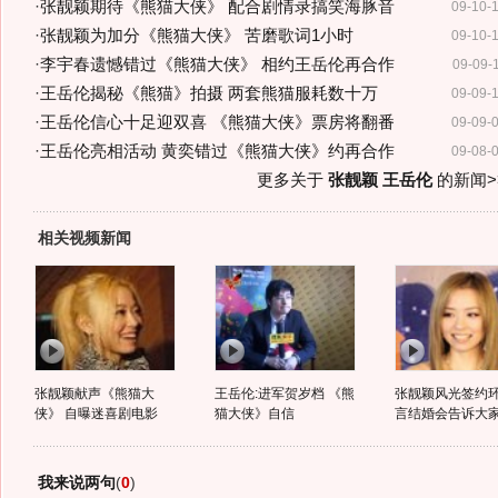
·
张靓颖期待《熊猫大侠》 配合剧情录搞笑海豚音
09-10-
·
张靓颖为加分《熊猫大侠》 苦磨歌词1小时
09-10-
·
李宇春遗憾错过《熊猫大侠》 相约王岳伦再合作
09-09-
·
王岳伦揭秘《熊猫》拍摄 两套熊猫服耗数十万
09-09-
·
王岳伦信心十足迎双喜 《熊猫大侠》票房将翻番
09-09-
·
王岳伦亮相活动 黄奕错过《熊猫大侠》约再合作
09-08-
更多关于
张靓颖 王岳伦
的新闻>
相关视频新闻
张靓颖献声《熊猫大
王岳伦:进军贺岁档 《熊
张靓颖风光签约环
侠》 自曝迷喜剧电影
猫大侠》自信
言结婚会告诉大
我来说两句
(
0
)