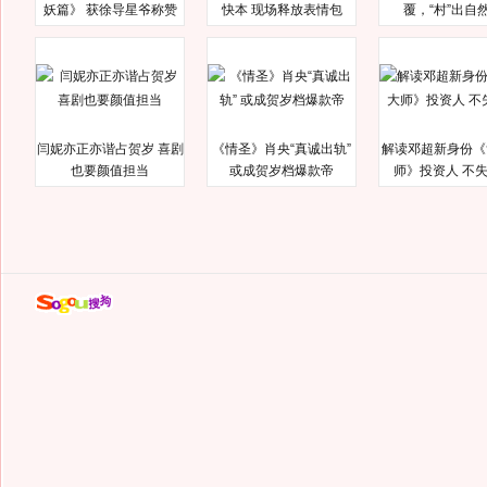
妖篇》 获徐导星爷称赞
快本 现场释放表情包
覆，“村”出自
闫妮亦正亦谐占贺岁 喜剧
《情圣》肖央“真诚出轨”
解读邓超新身份《
也要颜值担当
或成贺岁档爆款帝
师》投资人 不