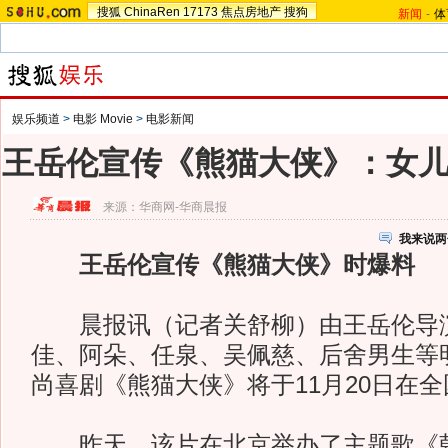
搜狐
ChinaRen
17173
焦点房地产
搜狗
新闻
-
体
娱乐频道
>
电影 Movie
>
电影新闻
王岳伦宣传《熊猫大侠》：女
来源：
华商网-华商晨报
我来说两
王岳伦宣传《熊猫大侠》时爆料
晨报讯（记者关舒柳）由王岳伦导
佳、阿朵、任泉、吴佩慈、后舍男生等
尚喜剧《熊猫大侠》将于11月20日在
昨天，该片在北京举办了主题歌《朝