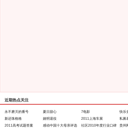
近期热点关注
永不磨灭的番号
夏日甜心
7电影
快乐
新还珠格格
姚明退役
2011上海车展
私募
2011高考试题答案
感动中国十大母亲评选
社区2010年度行业口碑
贵州