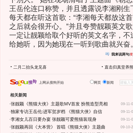
王岳伦连口称赞，并且透露说李湘刚生
每天都在听这首歌：“李湘每天都放这
之后就会很开心。”并且夸赞靓颖英文歌
一定让靓颖给取个好听的英文名字，不
给她听，因为她现在一听到歌曲就兴奋。
我来说两句
(
0
二月二抬头龙见喜
直击归真堂养
上网从搜狗开始
网页
新闻
相关新闻
·
张靓颖《熊猫大侠》主题歌MV首发 扮熊造型亮相
09-11-
·
独家专访王岳伦:进军贺岁档 《熊猫大侠》自信
09-11-
·
李湘女儿百日要办宴 张靓颖可爱熊猫装现身
09-11-
·
张靓颖再回《大本营》 首唱《熊猫大侠》主题曲
09-10-