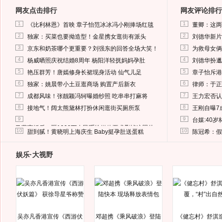
网友点击排行
网友评论排行
1
1
《比利林恩》首映 章子怡范冰冰冯小刚捧场红毯
董卿：这两
2
2
独家：买菜也要拗造型！金星携女逛街有派头
刘德华新片
3
3
京东和奶茶哪个更重要？刘强东的回答全场大笑！
为救母女俩
4
4
杨威晒照庆祝结婚8周年 杨阳洋轻抚妈妈孕肚
刘德华扮邋
5
5
艳压群芳！唐嫣修身长裙现身活动 仙气儿足
章子怡斥港
6
6
独家：姚晨带小土豆逛商场 购置产后新衣
律师：于正
7
7
成都风味！张靓颖冯轲曝婚纱照 吃串串打麻将
王力宏否认
8
8
接地气！阔太熊黛林打扮休闲逛街买厕所泵
王刚自曝7
9
9
台媒:40
马蓉离婚后，砸1000万人民币给媒体要求删掉这照片
10
10
甜到腻！黄晓明上海庆生 Baby挺孕肚送蛋糕
陈冠希：假
娱乐·大视野
吴亦凡香港宣传《西游伏
邓超携《乘风破浪》登陆
《健忘村》舒淇