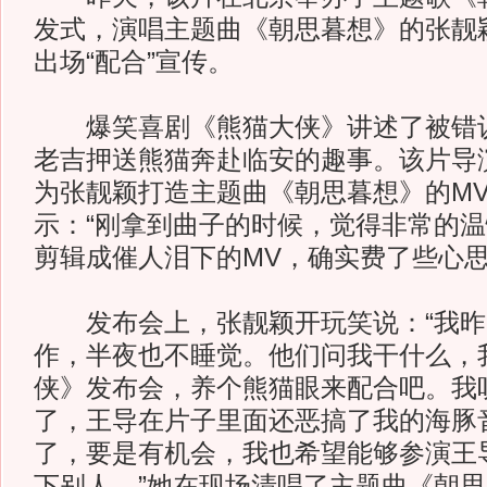
发式，演唱主题曲《朝思暮想》的张靓
出场“配合”宣传。
爆笑喜剧《熊猫大侠》讲述了被错认
老吉押送熊猫奔赴临安的趣事。该片导
为张靓颖打造主题曲《朝思暮想》的M
示：“刚拿到曲子的时候，觉得非常的
剪辑成催人泪下的MV，确实费了些心思
发布会上，张靓颖开玩笑说：“我昨
作，半夜也不睡觉。他们问我干什么，
侠》发布会，养个熊猫眼来配合吧。我
了，王导在片子里面还恶搞了我的海豚
了，要是有机会，我也希望能够参演王
下别人。”她在现场清唱了主题曲《朝