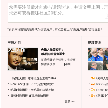
*发表评论前请先注册成为搜狐用户，请点击右上角
“新用户注册”
进行注册！
王牌栏目
视频策划
先锋人物黄晓明：
感谢低潮 偶像重生
黄晓明开始意识到，有些事
情需要改变。……
[详细]
《秘密天使》陈翔情迷金素恩YURA
《先锋人
NewFace张俪：不怕定型“物质女”
《综艺马
明星时尚周报：女明星的欲望衣橱
《NewF
日韩时尚周报
好莱坞街拍周报
《夏日甜
更多 >>