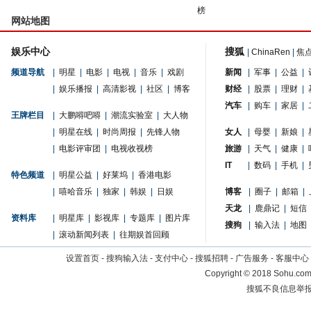
榜
网站地图
娱乐中心
搜狐
|
ChinaRen
|
焦
频道导航
|
明星
|
电影
|
电视
|
音乐
|
戏剧
新闻
|
军事
|
公益
|
|
娱乐播报
|
高清影视
|
社区
|
博客
财经
|
股票
|
理财
|
汽车
|
购车
|
家居
|
王牌栏目
|
大鹏嘚吧嘚
|
潮流实验室
|
大人物
|
明星在线
|
时尚周报
|
先锋人物
女人
|
母婴
|
新娘
|
|
电影评审团
|
电视收视榜
旅游
|
天气
|
健康
|
IT
|
数码
|
手机
|
特色频道
|
明星公益
|
好莱坞
|
香港电影
|
嘻哈音乐
|
独家
|
韩娱
|
日娱
博客
|
圈子
|
邮箱
|
天龙
|
鹿鼎记
|
短信
资料库
|
明星库
|
影视库
|
专题库
|
图片库
搜狗
|
输入法
|
地图
|
滚动新闻列表
|
往期娱首回顾
设置首页
-
搜狗输入法
-
支付中心
-
搜狐招聘
-
广告服务
-
客服中心
Copyright
©
2018 Sohu.com 
搜狐不良信息举