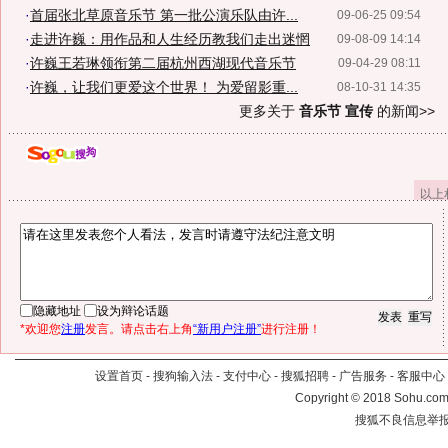
·
首届张北草原音乐节 第一批公演乐队由许...
09-06-25 09:54
·
走进许巍：用作品和人生经历教我们走出迷惘
09-08-09 14:14
·
许巍王若琳领衔第二届杭州西湖现代音乐节
09-04-29 08:11
·
许巍，让我们更爱这个世界！ 为爱留影重...
08-10-31 14:35
更多关于
音乐节 宣传
的新闻>>
以上
隐藏地址
设为辩论话题
*欢迎您
注册
发言。请点击右上角
“新用户注册”
进行注册！
设置首页
-
搜狗输入法
-
支付中心
-
搜狐招聘
-
广告服务
-
客服中心
Copyright
©
2018 Sohu.com 
搜狐不良信息举