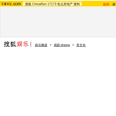
搜狐
ChinaRen
17173
焦点房地产
搜狗
新闻
-
体
娱乐频道
>
戏剧 drama
>
音文化