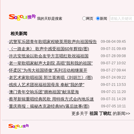
我的天职是搜索
网页
新闻
相关新闻
·
武警军乐团青年歌唱家程晓英用歌声向祖国报告
09-08-04 09:45
·
《一路走来》 歌声中感受祖国60年辉煌(图)
09-07-31 09:49
·
许志安抵渝以歌会友学方言唱红歌祝福祖国
09-07-28 09:08
·
老一辈歌唱家献声大剧院 高唱"我和我的祖国"
09-07-27 10:02
·
怀柔区"为伟大祖国骄傲"系列活动相继展开
09-07-27 09:44
·
老艺术家歌唱祖国 郭兰英将唱《刘胡兰》(图)
09-07-24 09:22
·
残疾人艺术团祝福祖国母亲 奉献"我的梦"
09-07-21 13:53
·
澳门青年交响乐团"拥抱祖国"献演星海
09-07-21 11:20
·
蔡琴新辑重唱经典民歌 用特殊方式会内地乐迷
09-07-31 14:28
·
重庆商报：揭秘杰克逊经典MV幕后故事(图)
09-07-05 10:11
更多关于
祖国 丁晓红
的新闻>>