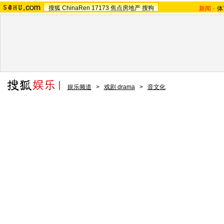
搜狐
ChinaRen
17173
焦点房地产
搜狗
新闻
-
体
娱乐频道
>
戏剧 drama
>
音文化