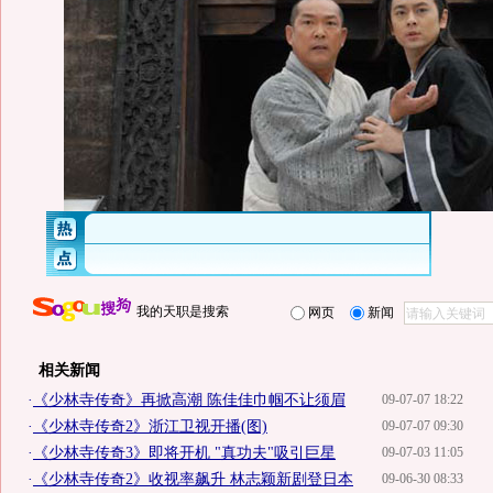
我的天职是搜索
网页
新闻
相关新闻
·
《少林寺传奇》再掀高潮 陈佳佳巾帼不让须眉
09-07-07 18:22
·
《少林寺传奇2》浙江卫视开播(图)
09-07-07 09:30
·
《少林寺传奇3》即将开机 "真功夫"吸引巨星
09-07-03 11:05
·
《少林寺传奇2》收视率飙升 林志颖新剧登日本
09-06-30 08:33