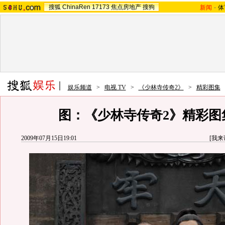
搜狐
ChinaRen
17173
焦点房地产
搜狗
新闻
-
体
娱乐频道
>
电视 TV
>
《少林寺传奇2》
>
精彩图集
图：《少林寺传奇2》精彩图集
2009年07月15日19:01
[
我来