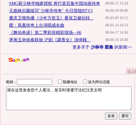
·
SMG获少林寺独家授权 将打造百集中国动画传奇
09-06-13 13:24
·
元彪林志颖续写"少林寺传奇" 今日登陆BTV3
09-06-10 00:00
·
重庆卫视热播《少年方世玉》看张卫健玩转...
09-03-03 16:12
·
图：凤凰传奇上台演唱成名曲
08-01-14 10:33
·
《舞动奇迹》第二季彩排精彩现场—06
08-04-17 14:36
·
茅善玉孙徐春联袂 沪剧《露香女》演绎顾...
08-06-16 10:48
更多关于
少林寺 图集
的新闻>>
以上
昵称：
隐藏地址
设为辩论话题