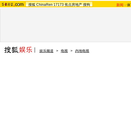
搜狐
ChinaRen
17173
焦点房地产
搜狗
新闻
-
体
娱乐频道
>
电视
>
内地电视