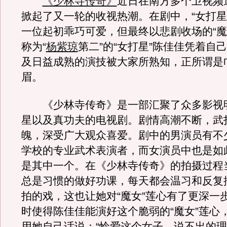
《少林寺传奇》
近日在南方多个卫视频
掀起了又一轮的收视热潮。在剧中，“女打星
一位起初乖巧可爱，但最终以悲剧收场的“魔
称为“
杨紫琼
第二”的“女打星”陈佳佳凭着自
及日益成熟的演技被大家所熟知，正所谓是
眉。
《少林寺传奇》是一部汇聚了众多影视
星以及真功夫的电视剧。剧情高潮不断，武
魄，深受广大观众喜爱。剧中的男演员有不
学校的专业武术表演者，而女演员中也是如
是其中一个。在《少林寺传奇》的拍摄过程
总是习惯的做好功课，每天都会温习和反复
拍的戏，这也让她对“魔女”莲心有了更深一
时使得陈佳佳能演好这个脆弱的“魔女”莲心
用她自己话说：“怜爱这个女子，说不出的