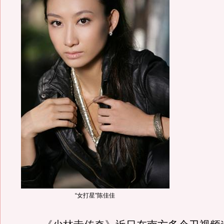
“女打星”陈佳佳