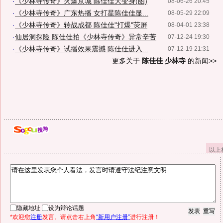
·
《少林寺传奇》火爆京城 陈佳佳大变身(图)
08-06-26 20:45
·
《少林寺传奇》广东热播 女打星陈佳佳显...
08-05-29 22:09
·
《少林寺传奇》转战成都 陈佳佳"打爆"荧屏
08-04-01 23:38
·
仙居洞探险 陈佳佳拍《少林寺传奇》异常辛苦
07-12-24 19:30
·
《少林寺传奇》试播效果震撼 陈佳佳进入...
07-12-19 21:31
更多关于
陈佳佳 少林寺
的新闻>>
以上
隐藏地址
设为辩论话题
*欢迎您
注册
发言。请点击右上角
“新用户注册”
进行注册！