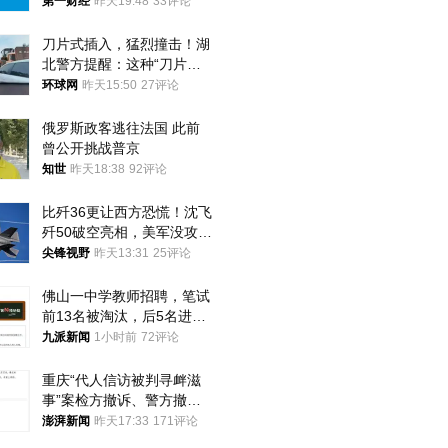
第一财经
昨天19:48
33评论
刀片式插入，猛烈撞击！湖
北警方提醒：这种“刀片超
车”，太危险了
环球网
昨天15:50
27评论
俄罗斯政客逃往法国 此前
曾公开挑战普京
知世
昨天18:38
92评论
比歼36更让西方恐慌！沈飞
歼50破空亮相，美军没攻克
的技术被拿下
尖锋视野
昨天13:31
25评论
佛山一中学教师招聘，笔试
前13名被淘汰，后5名进体
检，被疑萝卜岗，官方通
九派新闻
1小时前
72评论
报：已叫停
重庆“代人信访被判寻衅滋
事”案检方撤诉、警方撤
案，两被告人获国赔
澎湃新闻
昨天17:33
171评论