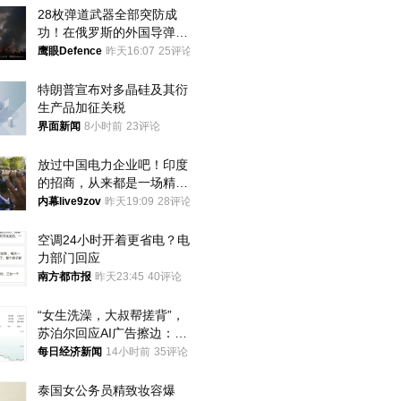
28枚弹道武器全部突防成
功！在俄罗斯的外国导弹发
射车都是合法打击目标
鹰眼Defence
昨天16:07
25评论
特朗普宣布对多晶硅及其衍
生产品加征关税
界面新闻
8小时前
23评论
放过中国电力企业吧！印度
的招商，从来都是一场精准
收割
内幕live9zov
昨天19:09
28评论
空调24小时开着更省电？电
力部门回应
南方都市报
昨天23:45
40评论
“女生洗澡，大叔帮搓背”，
苏泊尔回应AI广告擦边：视
频全下架，已强化内容管理
每日经济新闻
14小时前
35评论
与审核
泰国女公务员精致妆容爆