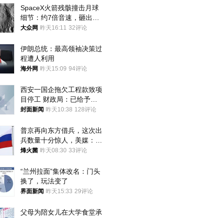
SpaceX火箭残骸撞击月球
细节：约7倍音速，砸出直
径约30米撞击坑
大众网
昨天16:11
32评论
伊朗总统：最高领袖决策过
程遭人利用
海外网
昨天15:09
94评论
西安一国企拖欠工程款致项
目停工 财政局：已给予处
分，正督促整改
封面新闻
昨天10:38
128评论
普京再向东方借兵，这次出
兵数量十分惊人，美媒：俄
朝要动真格？
烽火菌
昨天08:30
33评论
“兰州拉面”集体改名：门头
换了，玩法变了
界面新闻
昨天15:33
29评论
父母为陪女儿在大学食堂承