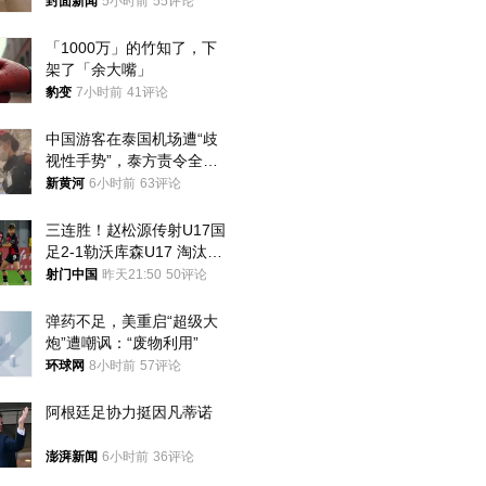
帖吐槽后酒店退还一半的
封面新闻
5小时前
55评论
钱，当地市监局回应
「1000万」的竹知了，下
架了「余大嘴」
豹变
7小时前
41评论
中国游客在泰国机场遭“歧
视性手势”，泰方责令全面
调查，对责任人采取最严厉
新黄河
6小时前
63评论
处分
三连胜！赵松源传射U17国
足2-1勒沃库森U17 淘汰赛
将战河床
射门中国
昨天21:50
50评论
弹药不足，美重启“超级大
炮”遭嘲讽：“废物利用”
环球网
8小时前
57评论
阿根廷足协力挺因凡蒂诺
澎湃新闻
6小时前
36评论