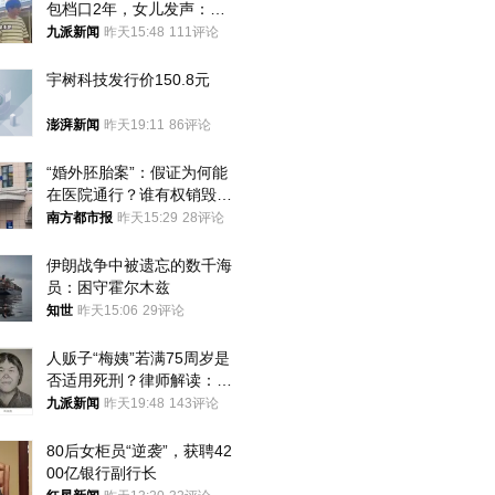
包档口2年，女儿发声：初
衷是为了陪伴，毕业后将不
九派新闻
昨天15:48
111评论
再营业
宇树科技发行价150.8元
澎湃新闻
昨天19:11
86评论
“婚外胚胎案”：假证为何能
在医院通行？谁有权销毁胚
胎？
南方都市报
昨天15:29
28评论
伊朗战争中被遗忘的数千海
员：困守霍尔木兹
知世
昨天15:06
29评论
人贩子“梅姨”若满75周岁是
否适用死刑？律师解读：很
大概率不会被判处死刑
九派新闻
昨天19:48
143评论
80后女柜员“逆袭”，获聘42
00亿银行副行长