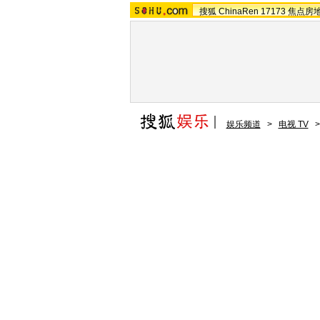
搜狐
ChinaRen
17173
焦点房
娱乐频道
>
电视 TV