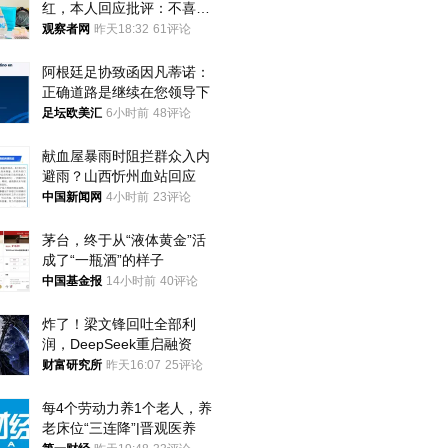
红，本人回应批评：不喜欢
就别看
观察者网
昨天18:32
61评论
阿根廷足协致函因凡蒂诺：
正确道路是继续在您领导下
足坛欧美汇
6小时前
48评论
献血屋暴雨时阻拦群众入内
避雨？山西忻州血站回应
中国新闻网
4小时前
23评论
茅台，终于从“液体黄金”活
成了“一瓶酒”的样子
中国基金报
14小时前
40评论
炸了！梁文锋回吐全部利
润，DeepSeek重启融资
财富研究所
昨天16:07
25评论
每4个劳动力养1个老人，养
老床位“三连降”|晋观医养