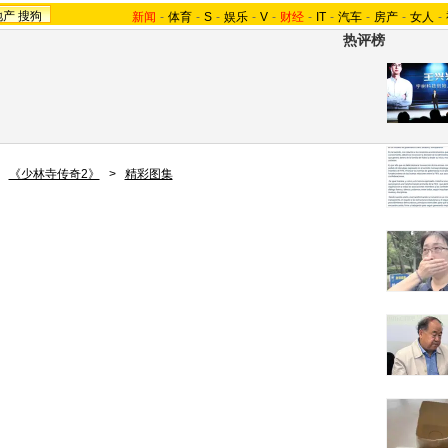
地产
搜狗
新闻
-
体育
-
S
-
娱乐
-
V
-
财经
-
IT
-
汽车
-
房产
-
女人
-
热评榜
>
《少林寺传奇2》
>
精彩图集