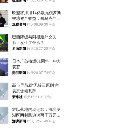
红星新闻
昨天13:20
32评论
欧盟将挪用14亿欧元俄罗斯
被冻资产收益，向乌克兰提
供援助
观察者网
昨天08:09
30评论
巴西降级与阿根廷外交关
系，发生了什么？
界面新闻
昨天10:27
28评论
日本广岛核爆81周年，中方
表态
澎湃新闻
昨天20:07
74评论
高市早苗就“无核三原则”的
表态含糊其辞
新华社
昨天16:51
19评论
难以落地的动迁款：深圳罗
湖区两村民追讨两千万元动
迁款八年未果
澎湃新闻
昨天12:57
49评论