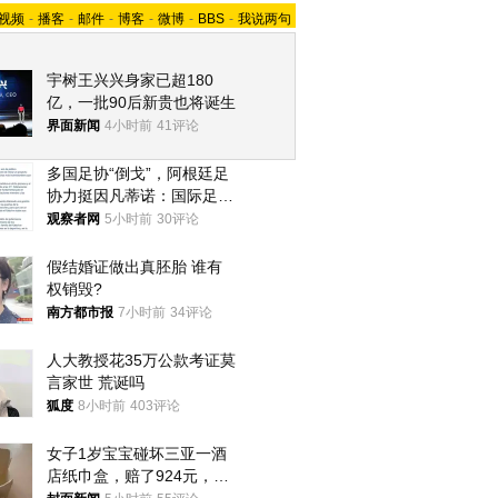
视频
-
播客
-
邮件
-
博客
-
微博
-
BBS
-
我说两句
宇树王兴兴身家已超180
亿，一批90后新贵也将诞生
界面新闻
4小时前
41评论
多国足协“倒戈”，阿根廷足
协力挺因凡蒂诺：国际足联
今后应继续在其领导下前行
观察者网
5小时前
30评论
假结婚证做出真胚胎 谁有
权销毁?
南方都市报
7小时前
34评论
人大教授花35万公款考证莫
言家世 荒诞吗
狐度
8小时前
403评论
女子1岁宝宝碰坏三亚一酒
店纸巾盒，赔了924元，发