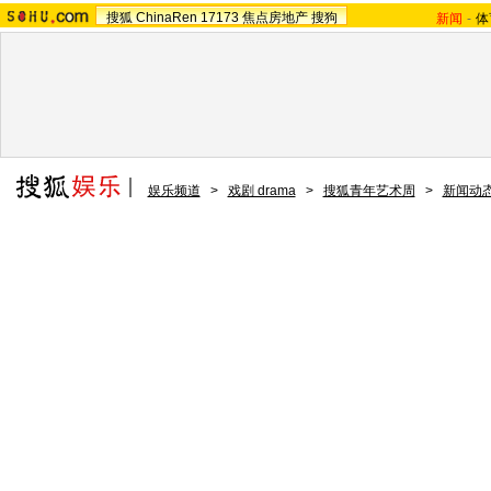
搜狐
ChinaRen
17173
焦点房地产
搜狗
新闻
-
体
娱乐频道
>
戏剧 drama
>
搜狐青年艺术周
>
新闻动