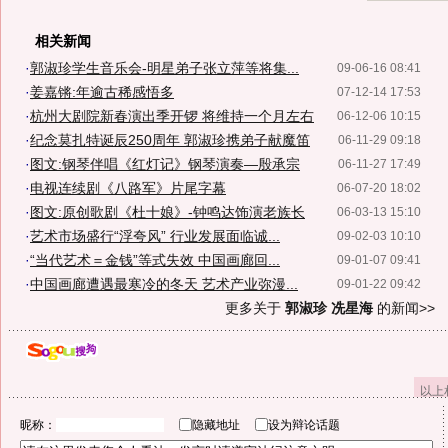
相关新闻
·
郭淑珍学生音乐会-明星弟子张立萍等将集...
09-06-16 08:41
·
姜嘉锵:年逾古稀感悟多
07-12-14 17:53
·
杭州大剧院新春演出季开锣 将维持一个月左右
06-12-06 10:15
·
纪念莫扎特诞辰250周年 郭淑珍携弟子献魔笛
06-11-29 09:18
·
图文:钢琴伴唱《红灯记》钢琴演奏—殷承宗
06-11-27 17:49
·
电视连续剧《八路军》片尾字幕
06-07-20 18:02
·
图文:原创歌剧《杜十娘》-钟鸣达饰演老族长
06-03-13 15:10
·
艺术市场盛行“浮夸风” 行业发展面临诚...
09-02-03 10:10
·
“当代艺术＝金钱”等式失效 中国画廊回...
09-01-07 09:41
·
中国画廊遭遇最寒冷的冬天 艺术产业弥漫...
09-01-22 09:42
更多关于
郭淑珍 冼星海
的新闻>>
以上
昵称：
隐藏地址
设为辩论话题