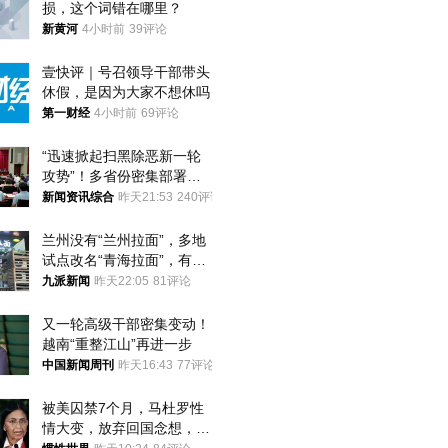
损，这个词错在哪里？
新黄河
4小时前
39评论
壹快评｜号召领导干部带头
休假，是因为大家不想休吗
第一财经
4小时前
69评论
“迅速掀起扫黑除恶新一轮
攻势”！多省份密集部署，
公布举报方式
新闻资讯综合
昨天21:53
240评论
兰州没有“兰州拉面”，多地
试点改名“青海拉面”，有商
家改名已两年
九派新闻
昨天22:05
81评论
又一轮高级干部密集变动！
越南“重整江山”再进一步
中国新闻周刊
昨天16:43
77评论
被美囚禁7个月，马杜罗性
情大变，放弃回国念想，最