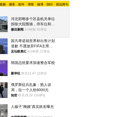
视频
-
播客
-
邮件
-
博客
-
微博
-
BBS
-
我说两句
河北邯郸多个区县机关单位
拆除大院围墙，停车位和厕
所免费开放，当地多部门回
极目新闻
2小时前
52评论
应
因凡蒂诺就世界杯出售计划
道歉 不愿放弃FIFA主席职
位
足坛欧美汇
6小时前
27评论
韩国总统要求加速整合军校
新华社
昨天21:47
22评论
俄罗斯征兵乱象：熟人设
局，拉一个人给8000元
知世
昨天19:29
153评论
人贩子“梅姨”真实姓名曝光