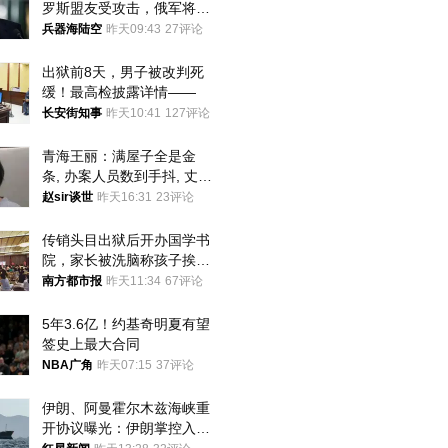
罗斯盟友受攻击，俄军将动
用核武器保护
兵器海陆空
昨天09:43
27评论
出狱前8天，男子被改判死
缓！最高检披露详情——
长安街知事
昨天10:41
127评论
青海王丽：满屋子全是金
条, 办案人员数到手抖, 丈夫
受不了提前离场
赵sir谈世
昨天16:31
23评论
传销头目出狱后开办国学书
院，家长被洗脑称孩子挨打
才有效果
南方都市报
昨天11:34
67评论
5年3.6亿！约基奇明夏有望
签史上最大合同
NBA广角
昨天07:15
37评论
伊朗、阿曼霍尔木兹海峡重
开协议曝光：伊朗掌控入湾