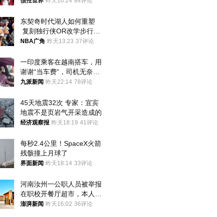
后嘱托已公开
惯性世界
昨天10:24
84评论
东契奇时代湖人如何重塑
 复刻独行侠OR改学步行
者？
NBA广角
昨天13:23
37评论
一印度乘客在越南搭车，用
谢谢“当车费”，司机无奈发
笑；印度网友：不代表印度
九派新闻
昨天22:14
78评论
人
45天地震32次 专家：宜宾
地震不是页岩气开采造成的
经济观察报
昨天18:19
41评论
每秒2.4公里！SpaceX火箭
残骸撞上月球了
界面新闻
昨天18:14
33评论
河南汝州一公职人员被举报
在职校开餐厅超市，本人回
应称“是给别人帮忙”
澎湃新闻
昨天16:02
36评论