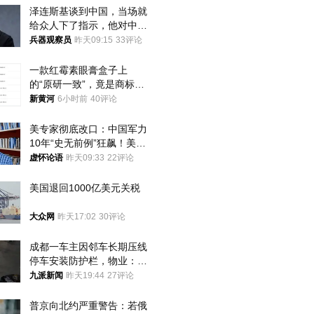
泽连斯基谈到中国，当场就
给众人下了指示，他对中国
和中乌关系，显然又有了新
兵器观察员
昨天09:15
33评论
的想法
一款红霉素眼膏盒子上
的“原研一致”，竟是商标！
律师：极易误导消费者；网
新黄河
6小时前
40评论
友：药企不应打擦边球
美专家彻底改口：中国军力
10年“史无前例”狂飙！美军
真慌了
虚怀论语
昨天09:33
22评论
美国退回1000亿美元关税
大众网
昨天17:02
30评论
成都一车主因邻车长期压线
停车安装防护栏，物业：不
建议装护栏，也会影响自身
九派新闻
昨天19:44
27评论
停车
普京向北约严重警告：若俄