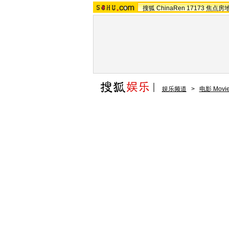
搜狐
ChinaRen
17173
焦点房
娱乐频道
>
电影 Movi