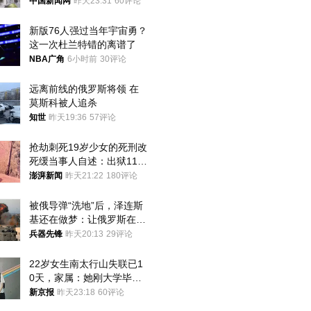
中国新闻网
昨天23:31
60评论
新版76人强过当年宇宙勇？
这一次杜兰特错的离谱了
NBA广角
6小时前
30评论
远离前线的俄罗斯将领 在
莫斯科被人追杀
知世
昨天19:36
57评论
抢劫刺死19岁少女的死刑改
死缓当事人自述：出狱11年
间始终刻意躲避被害人家属
澎湃新闻
昨天21:22
180评论
被俄导弹“洗地”后，泽连斯
基还在做梦：让俄罗斯在冬
季前求和？
兵器先锋
昨天20:13
29评论
22岁女生南太行山失联已1
0天，家属：她刚大学毕业
想到山里旅行
新京报
昨天23:18
60评论