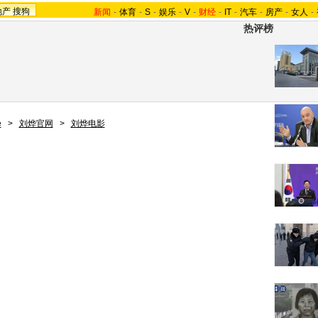
地产
搜狗
新闻
-
体育
-
S
-
娱乐
-
V
-
财经
-
IT
-
汽车
-
房产
-
女人
-
热评榜
e
>
刘烨官网
>
刘烨电影