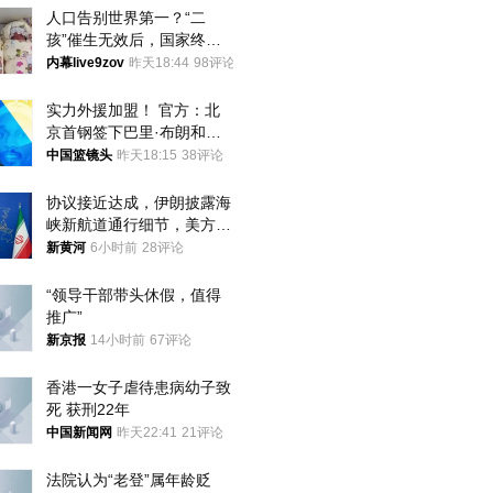
人口告别世界第一？“二
孩”催生无效后，国家终于
向住房出手了！
内幕live9zov
昨天18:44
98评论
实力外援加盟！ 官方：北
京首钢签下巴里·布朗和桑
普森
中国篮镜头
昨天18:15
38评论
协议接近达成，伊朗披露海
峡新航道通行细节，美方再
提“倒计时”
新黄河
6小时前
28评论
“领导干部带头休假，值得
推广”
新京报
14小时前
67评论
香港一女子虐待患病幼子致
死 获刑22年
中国新闻网
昨天22:41
21评论
法院认为“老登”属年龄贬