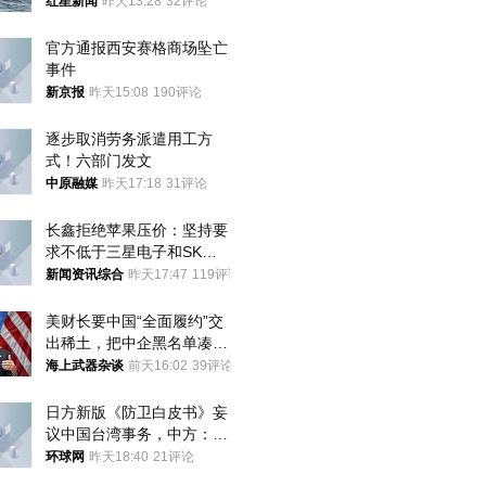
航道，与阿曼平分“服务费”
红星新闻
昨天13:28
32评论
官方通报西安赛格商场坠亡
事件
新京报
昨天15:08
190评论
逐步取消劳务派遣用工方
式！六部门发文
中原融媒
昨天17:18
31评论
长鑫拒绝苹果压价：坚持要
求不低于三星电子和SK海
力士
新闻资讯综合
昨天17:47
119评论
美财长要中国“全面履约”交
出稀土，把中企黑名单凑到
187家，中方做最坏打算
海上武器杂谈
前天16:02
39评论
日方新版《防卫白皮书》妄
议中国台湾事务，中方：强
烈不满、坚决反对，已向日
环球网
昨天18:40
21评论
方严正交涉