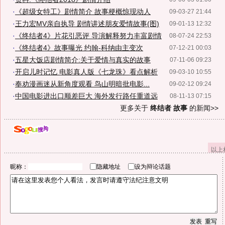
·
《超级女特工》剧情简介 故事梗概惊现动人
09-03-27 21:44
·
王力宏MV亲自执导 剧情讲述朋友爱情故事(图)
09-01-13 12:32
·
《终结者4》片花引恶评 导演解释努力丰富剧情
08-07-24 22:53
·
《终结者4》故事曝光 约翰-科纳由主变次
07-12-21 00:03
·
五星大饭店剧情简介:关于爱情与真实的故事
07-11-06 09:23
·
开启儿时记忆 电影真人版《七龙珠》看点解析
09-03-10 10:55
·
奉劝漫画迷从新角度观看 鸟山明暗批电影...
09-02-12 09:24
·
中国电影进出口顺差巨大 海外发行路任重道远
08-11-13 07:15
更多关于
终结者 故事
的新闻>>
以上
昵称：
隐藏地址
设为辩论话题