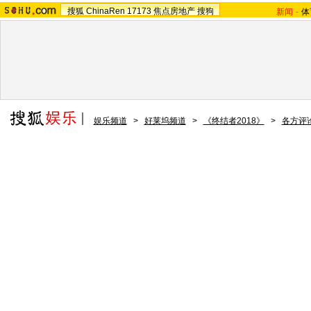
搜狐
ChinaRen
17173
焦点房地产
搜狗
新闻
-
体
娱乐频道
>
好莱坞频道
>
《终结者2018》
>
各方评