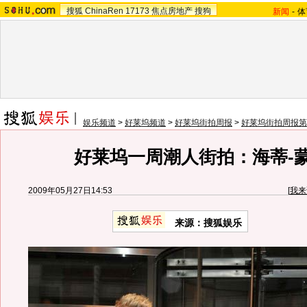
搜狐
ChinaRen
17173
焦点房地产
搜狗
新闻
-
体
娱乐频道
>
好莱坞频道
>
好莱坞街拍周报
>
好莱坞街拍周报第
好莱坞一周潮人街拍：海蒂-
2009年05月27日14:53
[
我来
来源：
搜狐娱乐