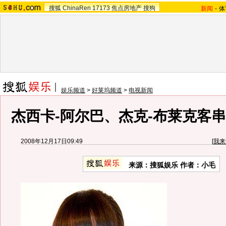
搜狐
ChinaRen
17173
焦点房地产
搜狗
新闻
-
体
娱乐频道
>
好莱坞频道
>
电视新闻
杰西卡-阿尔巴、杰克-布莱克客
2008年12月17日09:49
[
我来
来源：搜狐娱乐 作者：小毛