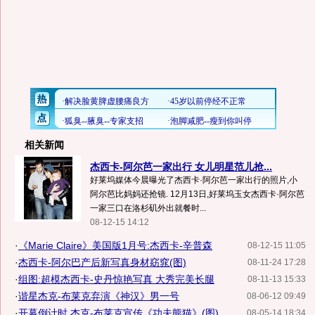
相关新闻
杰西卡-阿尔芭一家出行 女儿明星范儿抢...
好莱坞媒体今晨曝光了杰西卡·阿尔芭一家出行的照片,小
阿尔芭比妈妈还抢镜. 12月13日,好莱坞玉女杰西卡·阿尔芭
一家三口在洛杉矶外出就餐时...
08-12-15 14:12
·
《Marie Claire》美国版1月号:杰西卡-辛普森
08-12-15 11:05
·
杰西卡-阿尔巴产后新写真身材窈窕(图)
08-11-24 17:28
·
组图:超模杰西卡-史丹惊艳写真 大秀完美长腿
08-11-13 15:33
·
谐星杰克-布莱克弃演《神汉》男一号
08-06-12 09:49
·
开幕倒计时 杰克-布莱克宣传《功夫熊猫》(图)
08-05-14 18:34