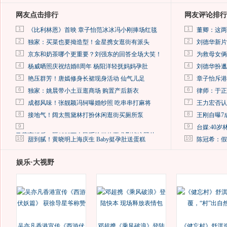
网友点击排行
网友评论排行
1
1
《比利林恩》首映 章子怡范冰冰冯小刚捧场红毯
董卿：这两
2
2
独家：买菜也要拗造型！金星携女逛街有派头
刘德华新片
3
3
京东和奶茶哪个更重要？刘强东的回答全场大笑！
为救母女俩
4
4
杨威晒照庆祝结婚8周年 杨阳洋轻抚妈妈孕肚
刘德华扮邋
5
5
艳压群芳！唐嫣修身长裙现身活动 仙气儿足
章子怡斥港
6
6
独家：姚晨带小土豆逛商场 购置产后新衣
律师：于正
7
7
成都风味！张靓颖冯轲曝婚纱照 吃串串打麻将
王力宏否认
8
8
接地气！阔太熊黛林打扮休闲逛街买厕所泵
王刚自曝7
9
9
台媒:40
马蓉离婚后，砸1000万人民币给媒体要求删掉这照片
10
10
甜到腻！黄晓明上海庆生 Baby挺孕肚送蛋糕
陈冠希：假
娱乐·大视野
吴亦凡香港宣传《西游伏
邓超携《乘风破浪》登陆
《健忘村》舒淇