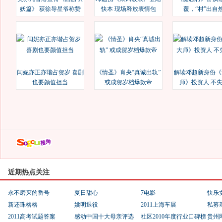
妖篇》 获徐导星爷称赞
快本 现场释放表情包
覆，“村”出自
闫妮亦正亦谐占贺岁 喜剧
《情圣》肖央“真诚出轨”
解读邓超新身份《
也要颜值担当
或成贺岁档爆款帝
师》投资人 不
近期热点关注
永不磨灭的番号
夏日甜心
7电影
快乐
新还珠格格
姚明退役
2011上海车展
私募
2011高考试题答案
感动中国十大母亲评选
社区2010年度行业口碑榜
贵州