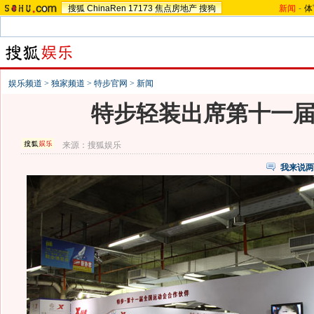
搜狐
ChinaRen
17173
焦点房地产
搜狗
新闻
-
体
娱乐频道
>
独家频道
>
特步官网
>
新闻
特步轻装出席第十一
来源：
搜狐娱乐
我来说两