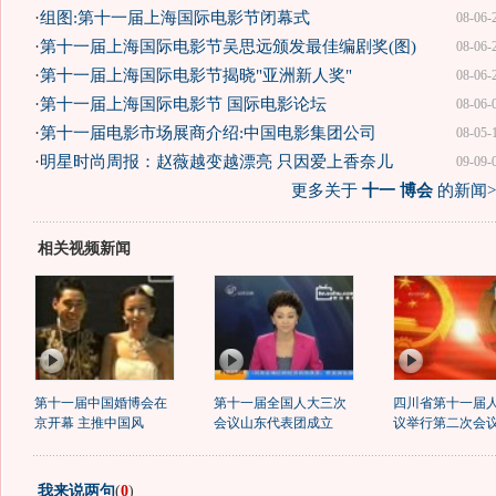
·
组图:第十一届上海国际电影节闭幕式
08-06-
·
第十一届上海国际电影节吴思远颁发最佳编剧奖(图)
08-06-
·
第十一届上海国际电影节揭晓"亚洲新人奖"
08-06-
·
第十一届上海国际电影节 国际电影论坛
08-06-
·
第十一届电影市场展商介绍:中国电影集团公司
08-05-
·
明星时尚周报：赵薇越变越漂亮 只因爱上香奈儿
09-09-
更多关于
十一 博会
的新闻>
相关视频新闻
第十一届中国婚博会在
第十一届全国人大三次
四川省第十一届
京开幕 主推中国风
会议山东代表团成立
议举行第二次会
我来说两句
(
0
)