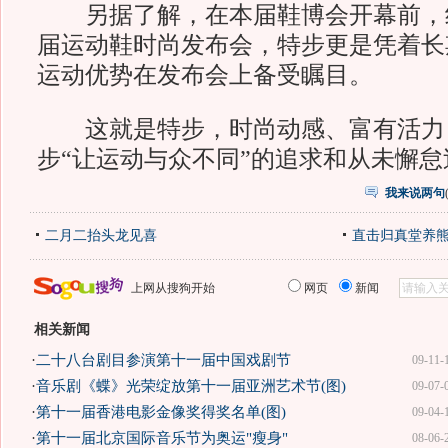
另据了解，在本届鞋博会开幕前，
届运动鞋时尚发布会，特步更是凭着长
运动优势在发布会上备受瞩目。
这就是特步，时尚动感、富有活力
步“让运动与众不同”的追求和从未懈
我来说两句
二月二抬头龙见喜
直击归真堂养
上网从搜狗开始
网页
新闻
相关新闻
·
二十八台剧目参演第十一届中国戏剧节
09-11-
·
音乐剧《蝶》光荣绽放第十一届亚洲艺术节(图)
09-07-
·
第十一届香港电影金像奖得奖名单(图)
09-04-
·
第十一届北京国际音乐节为奥运"瘦身"
08-06-