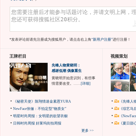
*发表评论前请先注册成为搜狐用户，请点击右上角
“新用户注册”
进行注册！
王牌栏目
视频策划
先锋人物黄晓明：
感谢低潮 偶像重生
黄晓明开始意识到，有些事
情需要改变。……
[详细]
《秘密天使》陈翔情迷金素恩YURA
《先锋人
NewFace张俪：不怕定型“物质女”
《综艺马
明星时尚周报：女明星的欲望衣橱
《NewF
日韩时尚周报
好莱坞街拍周报
《夏日甜
更多 >>