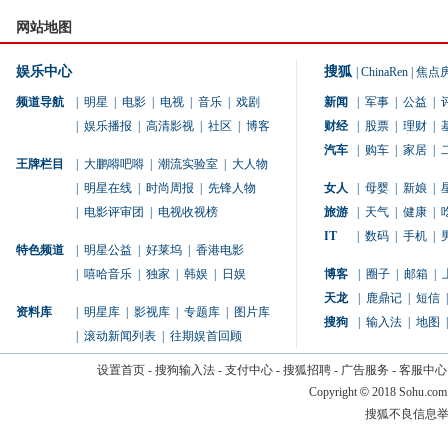
网站地图
娱乐中心
搜狐
|
ChinaRen
|
焦点
频道导航
|
明星
|
电影
|
电视
|
音乐
|
戏剧
新闻
|
军事
|
公益
|
|
娱乐播报
|
高清影视
|
社区
|
博客
财经
|
股票
|
理财
|
汽车
|
购车
|
家居
|
王牌栏目
|
大鹏嘚吧嘚
|
潮流实验室
|
大人物
|
明星在线
|
时尚周报
|
先锋人物
女人
|
母婴
|
新娘
|
|
电影评审团
|
电视收视榜
旅游
|
天气
|
健康
|
IT
|
数码
|
手机
|
特色频道
|
明星公益
|
好莱坞
|
香港电影
|
嘻哈音乐
|
独家
|
韩娱
|
日娱
博客
|
圈子
|
邮箱
|
天龙
|
鹿鼎记
|
短信
|
资料库
|
明星库
|
影视库
|
专题库
|
图片库
搜狗
|
输入法
|
地图
|
|
滚动新闻列表
|
往期娱首回顾
设置首页
-
搜狗输入法
-
支付中心
-
搜狐招聘
-
广告服务
-
客服中心
Copyright
©
2018 Sohu.com
搜狐不良信息