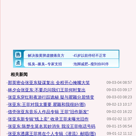
相关新闻
·
那英密会张亚东疑谋复出 全程开心掩嘴大笑
09-03-04 08:57
·
林夕会张亚东:不要总问我们王菲何时复出
09-03-03 09:17
·
张亚东穿红鞋夜游行踪诡秘 疑与瞿颖分居情变
09-03-03 08:23
·
张亚东:王菲对我太重要 瞿颖和我很好(图)
09-02-13 10:17
·
借壳张亚东音乐人作品专辑 王菲"旧作新发"
09-02-03 16:22
·
张亚东新专辑"线上卖" 收录王菲未曝光旧作
09-02-02 11:37
·
张亚东:陈楚生莫名其妙消失 我没王菲电话号码
09-01-15 06:54
·
张亚东透露王菲将在个人专辑《潜流》献唱(图)
09-01-12 11:12