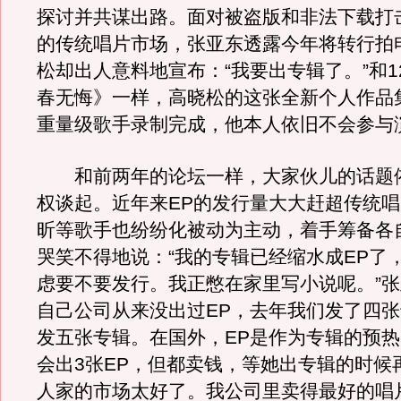
探讨并共谋出路。面对被盗版和非法下载打
的传统唱片市场，张亚东透露今年将转行拍
松却出人意料地宣布：“我要出专辑了。”和1
春无悔》一样，高晓松的这张全新个人作品
重量级歌手录制完成，他本人依旧不会参与
和前两年的论坛一样，大家伙儿的话题
权谈起。近年来EP的发行量大大赶超传统
昕等歌手也纷纷化被动为主动，着手筹备各
哭笑不得地说：“我的专辑已经缩水成EP了
虑要不要发行。我正憋在家里写小说呢。”张
自己公司从来没出过EP，去年我们发了四
发五张专辑。在国外，EP是作为专辑的预
会出3张EP，但都卖钱，等她出专辑的时候
人家的市场太好了。我公司里卖得最好的唱