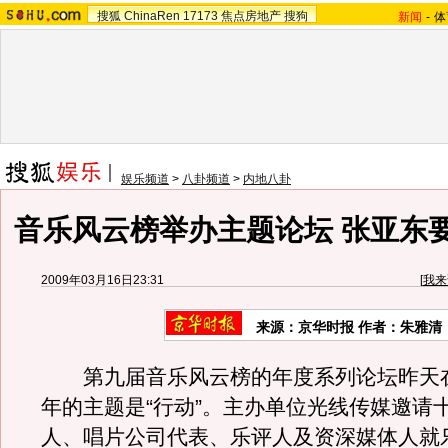
搜狐
ChinaRen
17173
焦点房地产
搜狗
新闻
-
体
娱乐频道
>
八卦频道
>
内地八卦
音乐风云榜举办主题论坛 张亚东
2009年03月16日23:31
[
我来
来源：京华时报 作者：朱雅清
第九届音乐风云榜的年度系列论坛昨天
年的主题是“行动”。主办单位光线传媒邀请
人、唱片公司代表、乐评人及资深媒体人就