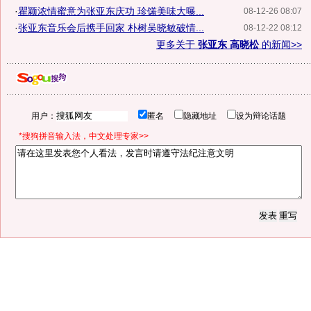
·
瞿颖浓情蜜意为张亚东庆功 珍馐美味大曝...
08-12-26 08:07
·
张亚东音乐会后携手回家 朴树吴晓敏破情...
08-12-22 08:12
更多关于
张亚东 高晓松
的新闻>>
用户：
匿名
隐藏地址
设为辩论话题
*搜狗拼音输入法，中文处理专家>>