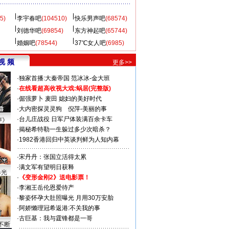
5)
李宇春吧
(104510)
快乐男声吧
(68574)
刘德华吧
(69854)
东方神起吧
(65744)
婚姻吧
(78544)
37℃女人吧
(6985)
视 频
更多>>
·
独家首播:大秦帝国
范冰冰-金大班
·
在线看超高收视大戏:
蜗居(完整版)
·
倔强萝卜
麦田
媳妇的美好时代
·
大内密探灵灵狗
倪萍-美丽的事
·
台儿庄战役 日军尸体装满百余卡车
声》
·
揭秘希特勒一生躲过多少次暗杀？
·
1982香港回归中英谈判鲜为人知内幕
·
宋丹丹：张国立活得太累
·
满文军有望明日获释
曝光
·
《变形金刚2》送电影票！
·
李湘王岳伦恩爱待产
·
黎姿怀孕大肚照曝光 月用30万安胎
·
阿娇懒理冠希返港:不关我的事
·
古巨基：我与霆锋都是一哥
不断