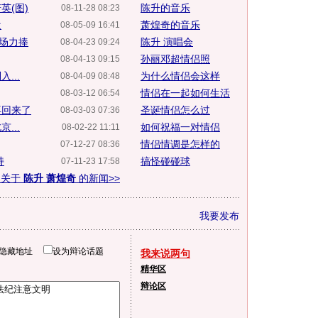
英(图)
陈升的音乐
08-11-28 08:23
近
萧煌奇的音乐
08-05-09 16:41
到场力捧
陈升 演唱会
08-04-23 09:24
孙丽邓超情侣照
08-04-13 09:15
...
为什么情侣会这样
08-04-09 08:48
情侣在一起如何生活
08-03-12 06:54
再回来了
圣诞情侣怎么过
08-03-03 07:36
...
如何祝福一对情侣
08-02-22 11:11
情侣情调是怎样的
07-12-27 08:36
持
搞怪碰碰球
07-11-23 17:58
多关于
陈升 萧煌奇
的新闻>>
我要发布
隐藏地址
设为辩论话题
我来说两句
精华区
辩论区