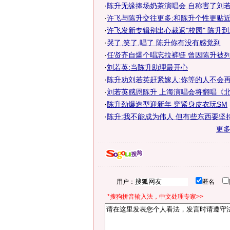
·
陈升无缘捧场奶茶演唱会 自称害了刘若
·
许飞与陈升交往更多:和陈升个性更贴
·
许飞发新专辑别出心裁返"校园" 陈升
·
哭了,笑了,唱了 陈升你有没有感觉到
·
任贤齐自爆个唱忘拉裤链 曾因陈升被列入
·
刘若英:当陈升助理最开心
·
陈升劝刘若英赶紧嫁人:你等的人不会
·
刘若英感恩陈升 上海演唱会将翻唱《北京
·
陈升劲爆造型迎新年 穿紧身皮衣玩SM
·
陈升:我不能成为伟人 但有些东西要坚
更
用户：
匿名
*搜狗拼音输入法，中文处理专家>>