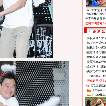
揭田壮壮徐帆
·
赵薇被爆已经怀
·
李宇春爆遭母逼
·
圣诞节明信片八
茶 余 饭
·
何炅获地产大亨
·
陈慧琳产后恢复
·
殷桃街头休闲装
·
范冰冰红地毯
·
姚晨与老公素
·
日军竟拿战俘
·
盘点网坛大腕
·
美女办公室遭
·
《Nobody》
·
搜狐娱乐招聘
·
台北电玩展靓丽S
·
《变形金刚
·
王岳伦爆李