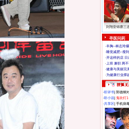
刘翔亚锦赛三
寻医问药
·
丰胸--林志玲
·
睡觉减肥--瘦到
·
开这样的店 日进
·
上班 兼职 两
·
健康与美丽完
·
为健康行业撑
·
听评书
|
郭德纲
·
听小说
|
鬼吹灯1
·
共享区
|
手机病