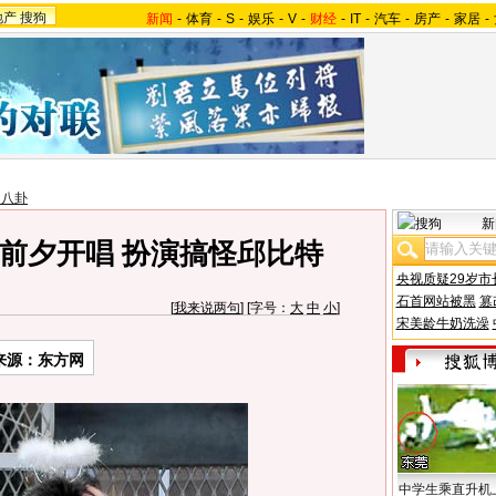
地产
搜狗
新闻
-
体育
-
S
-
娱乐
-
V
-
财经
-
IT
-
汽车
-
房产
-
家居
-
台八卦
新
前夕开唱 扮演搞怪邱比特
央视质疑29岁市
石首网站被黑
篡
[
我来说两句
] [字号：
大
中
小
]
宋美龄牛奶洗澡
来源：东方网
中学生乘直升机