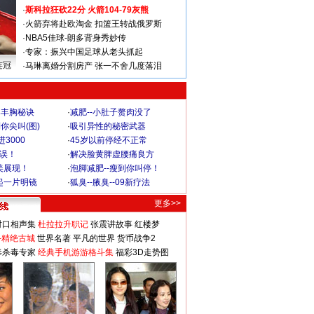
·
斯科拉狂砍22分 火箭104-79灰熊
·
火箭弃将赴欧淘金 扣篮王转战俄罗斯
·
NBA5佳球-朗多背身秀妙传
·
专家：振兴中国足球从老头抓起
连冠
·
马琳离婚分割房产 张一不舍几度落泪
爆丰胸秘诀
·
减肥--小肚子赘肉没了
你尖叫(图)
·
吸引异性的秘密武器
3000
·
45岁以前停经不正常
不误！
·
解决脸黄脾虚腰痛良方
美展现！
·
泡脚减肥--瘦到你叫停！
起一片明镜
·
狐臭--腋臭--09新疗法
更多>>
对口相声集
杜拉拉升职记
张震讲故事
红楼梦
-精绝古城
世界名著
平凡的世界
货币战争2
毒杀毒专家
经典手机游游格斗集
福彩3D走势图