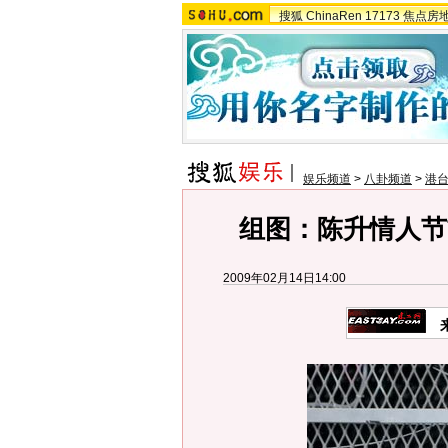
搜狐
ChinaRen
17173
焦点房
娱乐频道
>
八卦频道
>
港
组图：陈升情人节
2009年02月14日14:00