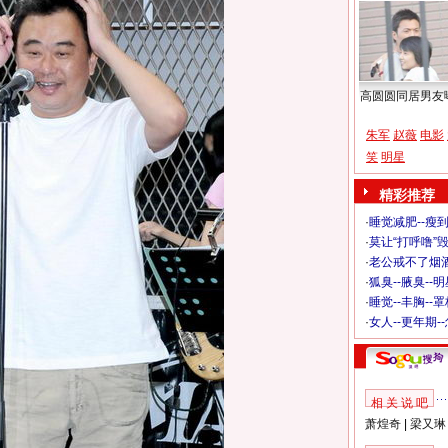
高圆圆同居男友
朱军
赵薇
电影
笑
明星
精彩推荐
·
睡觉减肥--瘦到
·
莫让“打呼噜”
·
老公戒不了烟酒
·
狐臭--腋臭--
·
睡觉--丰胸--
·
女人--更年期-
相 关 说 吧
萧煌奇
|
梁又琳