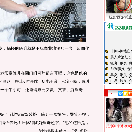
新版“西游”绝
夕，搞怪的陈升就是不玩商业浪漫那一套，反而化
老顽童陈升在西门町河岸留言开唱，这也是他的
场的歌迷，晚上6时开席，8时开唱，人流不断，陈升
约一个半小时，还邀请嘉宾文夏、文香、萧煌奇、
了丘比特造型装扮，陈升一脸惊愕，哭笑不得，
“情侣去死！丘比特比萧煌奇还瞎。
”他的逻辑是，
范冰冰李冰冰大
丘比特根本就是一个乱点鸳