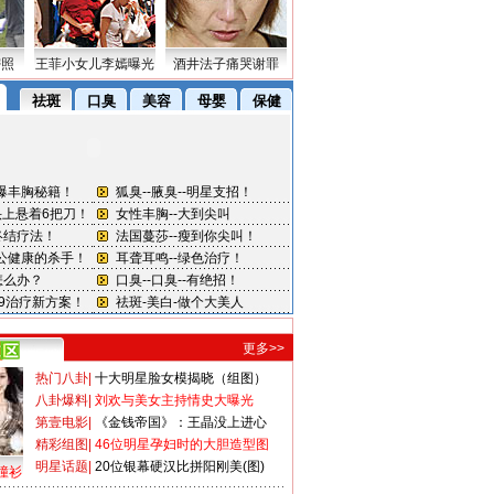
密照
王菲小女儿李嫣曝光
酒井法子痛哭谢罪
更多>>
热门八卦
|
十大明星脸女模揭晓（组图）
八卦爆料
|
刘欢与美女主持情史大曝光
第壹电影
|
《金钱帝国》：王晶没上进心
精彩组图
|
46位明星孕妇时的大胆造型图
明星话题
|
20位银幕硬汉比拼阳刚美(图)
撞衫