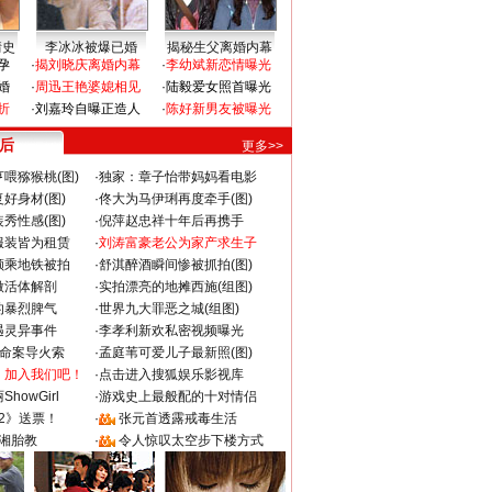
情史
李冰冰被爆已婚
揭秘生父离婚内幕
孕
·
揭刘晓庆离婚内幕
·
李幼斌新恋情曝光
婚
·
周迅王艳婆媳相见
·
陆毅爱女照首曝光
折
·
刘嘉玲自曝正造人
·
陈好新男友被曝光
 后
更多>>
喂猕猴桃(图)
·
独家：章子怡带妈妈看电影
好身材(图)
·
佟大为马伊琍再度牵手(图)
秀性感(图)
·
倪萍赵忠祥十年后再携手
服装皆为租赁
·
刘涛富豪老公为家产求生子
颜乘地铁被拍
·
舒淇醉酒瞬间惨被抓拍(图)
做活体解剖
·
实拍漂亮的地摊西施(组图)
的暴烈脾气
·
世界九大罪恶之城(组图)
遇灵异事件
·
李孝利新欢私密视频曝光
成命案导火索
·
孟庭苇可爱儿子最新照(图)
：加入我们吧！
·
点击进入搜狐娱乐影视库
howGirl
·
游戏史上最般配的十对情侣
2》送票！
·
张元首透露戒毒生活
湘胎教
·
令人惊叹太空步下楼方式