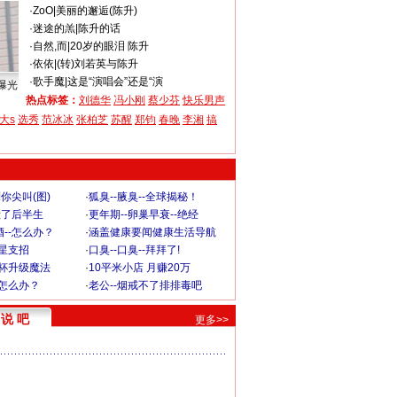
·
ZoO
|
美丽的邂逅(陈升)
·
迷途的羔
|
陈升的话
·
自然,而
|
20岁的眼泪 陈升
·
依依
|
(转)刘若英与陈升
·
歌手魔
|
这是“演唱会”还是“演
曝光
热点标签：
刘德华
冯小刚
蔡少芬
快乐男声
大s
选秀
范冰冰
张柏芝
苏醒
郑钧
春晚
李湘
搞
你尖叫(图)
·
狐臭--腋臭--全球揭秘！
毁了后半生
·
更年期--卵巢早衰--绝经
--怎么办？
·
涵盖健康要闻健康生活导航
明星支招
·
口臭--口臭--拜拜了!
罩杯升级魔法
·
10平米小店 月赚20万
-怎么办？
·
老公--烟戒不了排排毒吧
说 吧
更多>>