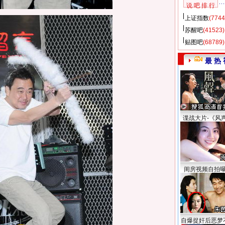
说 吧 排 行
上证指数
(7744
苏醒吧
(41523)
贴图吧
(68789)
最 热 
谍战大片-《风
闺房视频自拍
自爆捉奸后恶梦