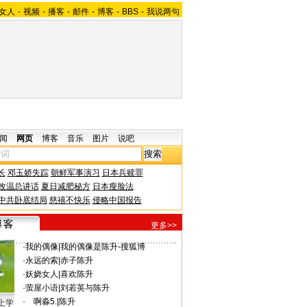
女人
-
视频
-
播客
-
邮件
-
博客
-
BBS
-
我说两句
闻
网页
博客
音乐
图片
说吧
长
邓玉娇失踪
朝鲜军事演习
日本兵赎罪
改温总讲话
夏日减肥秘方
日本瘦脸法
中共卧底结局
慈禧不快乐
侵略中国报告
更多>>
·
我的偶像
|
我的偶像是陈升-搜狐博
·
永远的索
|
赤子陈升
·
妖娆女人
|
喜欢陈升
·
萤屋小语
|
刘若英与陈升
·
ゞ啊淼5.
|
陈升
上学