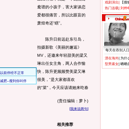
戏剧演出
|
【搜
鸯谱的小孩子，害大家谈恋
热门连载
|
刘烨
爱都很痛苦，所以比眼盲的
萧煌奇还“瞎”。
陈升日前远赴东引岛，
拍摄新歌《美丽的邂逅》
每天在吞别人
MV，还邀来年轻甜美的梁又
漂在海外
|
为什
琳出任女主角，两人合作愉
型男索女
|
晒晒
快，陈升更频频赞美梁又琳
很美，“是大家都喜欢
的"菜"，今天应该请她来吃春
(责任编辑：萝卜)
[
我来说两句
]
相关推荐