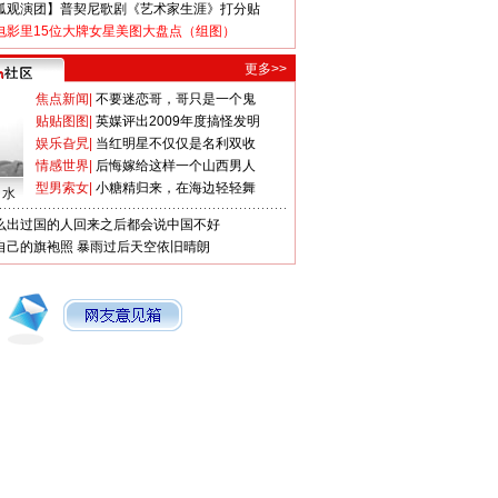
狐观演团】普契尼歌剧《艺术家生涯》打分贴
电影里15位大牌女星美图大盘点（组图）
更多>>
焦点新闻
|
不要迷恋哥，哥只是一个鬼
贴贴图图
|
英媒评出2009年度搞怪发明
娱乐旮旯
|
当红明星不仅仅是名利双收
情感世界
|
后悔嫁给这样一个山西男人
型男索女
|
小糖精归来，在海边轻轻舞
口水
么出过国的人回来之后都会说中国不好
自己的旗袍照
暴雨过后天空依旧晴朗