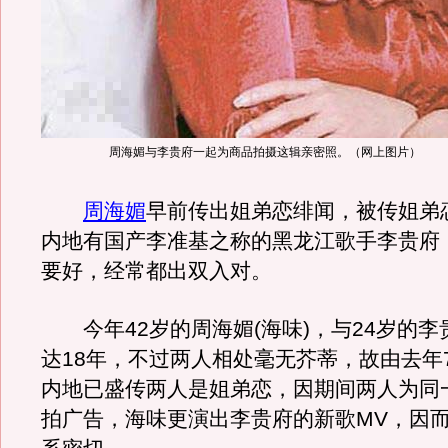
周海媚与李贵府一起为商品拍摄这辑亲密照。（网上图片）
周海媚
早前传出姐弟恋绯闻，被传姐弟
内地有国产李准基之称的黑龙江歌手李贵府
要好，经常都出双入对。
今年42岁的周海媚(海味)，与24岁的李
达18年，不过两人相处毫无芥蒂，故由去年
内地已盛传两人是姐弟恋，因期间两人为同
拍广告，海味更演出李贵府的新歌MV，因