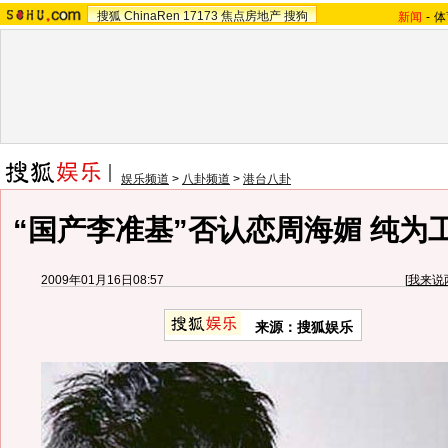
搜狐
ChinaRen
17173
焦点房地产
搜狗
新闻
-
体
娱乐频道
>
八卦频道
>
港台八卦
“国产李准基”否认恋周海媚 纯为
2009年01月16日08:57
[
我来说
来源：搜狐娱乐