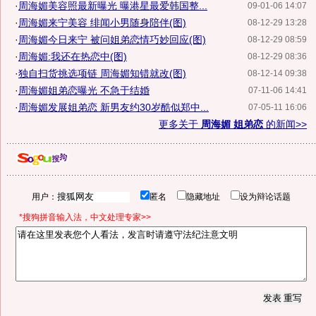
·
周海媚美容照最新曝光 曝港星最爱韩国整...
09-01-06 14:07
·
周海媚来宁美容 绯闻小男随身陪伴(图)
08-12-29 13:28
·
周海媚今日来宁 被问姐弟恋情巧妙回应(图)
08-12-29 08:59
·
周海媚:我还在热恋中(图)
08-12-29 08:36
·
独自扫货挑选项链 周海媚知错就改(图)
08-12-14 09:38
·
周海媚姐弟恋曝光 不急于结婚
07-11-06 14:41
·
周海媚发展姐弟恋 新男友约30岁酷似郑中...
07-05-11 16:06
更多关于
周海媚 姐弟恋
的新闻>>
用户：
匿名
隐藏地址
设为辩论话题
*搜狗拼音输入法，中文处理专家>>