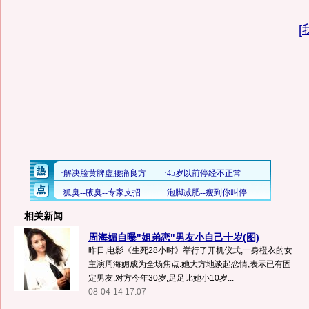
[
相关新闻
周海媚自曝"姐弟恋"男友小自己十岁(图)
昨日,电影《生死28小时》举行了开机仪式,一身橙衣的女
主演周海媚成为全场焦点.她大方地谈起恋情,表示已有固
定男友,对方今年30岁,足足比她小10岁...
08-04-14 17:07