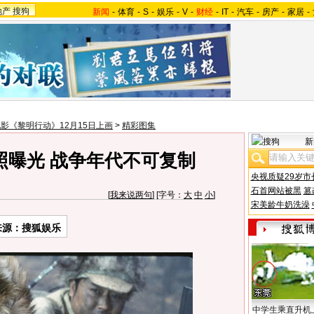
地产
搜狗
新闻
-
体育
-
S
-
娱乐
-
V
-
财经
-
IT
-
汽车
-
房产
-
家居
-
影《黎明行动》12月15日上画
>
精彩图集
新
照曝光 战争年代不可复制
央视质疑29岁市
石首网站被黑
篡
[
我来说两句
] [字号：
大
中
小
]
宋美龄牛奶洗澡
来源：搜狐娱乐
中学生乘直升机