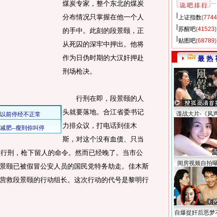
煤炭专家，整个东北的煤炭
说 吧 排 行
分布情况只掌握在他一个人
上证指数
(7744
苏醒吧
(41523)
的手中。此刻的段景颐，正
贴图吧
(68789)
从死囚的深牢中押出。他将
作为日伪时期的大汉奸押赴
最 热 
刑场枪决。
行刑在即，段景颐的人
头就要落地。合江省委书记
谍战大片-《风
力排众议，打电话到佳木
斯，对这个没有血债、只当
止行刑，枪下留人的命令。然而已经晚了。当市公
闺房视频自拍
景颐已被假冒公安人员的国民党特务劫走。佳木斯
营救段景颐的行动组长。这次行动的代号是黎明行
自爆捉奸后恶梦