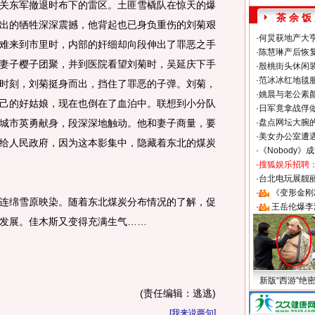
关东军撤退时布下的雷区。土匪雪橇队在惊天的爆
茶 余 饭
出的牺牲深深震撼，他背起也已身负重伤的刘菊艰
·
何炅获地产大亨
难来到市里时，内部的奸细却向段伸出了罪恶之手
·
陈慧琳产后恢复
妻子樱子团聚，并到医院看望刘菊时，吴延庆下手
·
殷桃街头休闲装
·
范冰冰红地毯
时刻，刘菊挺身而出，挡住了罪恶的子弹。刘菊，
·
姚晨与老公素
己的好姑娘，现在也倒在了血泊中。联想到小分队
·
日军竟拿战俘
城市英勇献身，段深深地触动。他和妻子商量，要
·
盘点网坛大腕
·
美女办公室遭
给人民政府，因为这本影集中，隐藏着东北的煤炭
·
《Nobody》
·
搜狐娱乐招聘
·
台北电玩展靓丽S
·
《变形金刚
绵雪原映染。随着东北煤炭分布情况的了解，促
·
王岳伦爆李
发展。佳木斯又变得充满生气……
新版“西游”绝
(责任编辑：逃逃)
[
我来说两句
]