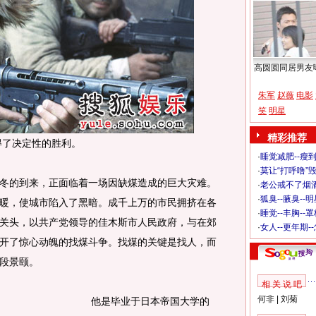
高圆圆同居男友
朱军
赵薇
电影
笑
明星
精彩推荐
得了决定性的胜利。
·
睡觉减肥--瘦到
·
莫让“打呼噜”
的到来，正面临着一场因缺煤造成的巨大灾难。
·
老公戒不了烟酒
·
狐臭--腋臭--
暖，使城市陷入了黑暗。成千上万的市民拥挤在各
·
睡觉--丰胸--
关头，以共产党领导的佳木斯市人民政府，与在郊
·
女人--更年期-
开了惊心动魄的找煤斗争。找煤的关键是找人，而
段景颐。
相 关 说 吧
何非
|
刘菊
他是毕业于日本帝国大学的