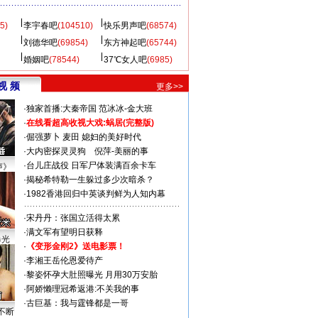
5)
李宇春吧
(104510)
快乐男声吧
(68574)
刘德华吧
(69854)
东方神起吧
(65744)
婚姻吧
(78544)
37℃女人吧
(6985)
视 频
更多>>
·
独家首播:大秦帝国
范冰冰-金大班
·
在线看超高收视大戏:
蜗居(完整版)
·
倔强萝卜
麦田
媳妇的美好时代
·
大内密探灵灵狗
倪萍-美丽的事
·
台儿庄战役 日军尸体装满百余卡车
声》
·
揭秘希特勒一生躲过多少次暗杀？
·
1982香港回归中英谈判鲜为人知内幕
·
宋丹丹：张国立活得太累
·
满文军有望明日获释
曝光
·
《变形金刚2》送电影票！
·
李湘王岳伦恩爱待产
·
黎姿怀孕大肚照曝光 月用30万安胎
·
阿娇懒理冠希返港:不关我的事
·
古巨基：我与霆锋都是一哥
不断