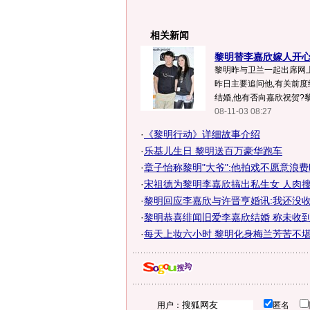
相关新闻
黎明替李嘉欣嫁人开心 
黎明昨与卫兰一起出席网上电
昨日主要追问他,有关前
结婚,他有否向嘉欣祝贺?黎
08-11-03 08:27
·
《黎明行动》详细故事介绍
·
乐基儿生日 黎明送百万豪华跑车
·
章子怡称黎明"大爷":他拍戏不愿意浪
·
宋祖德为黎明李嘉欣搞出私生女 人肉搜索
·
黎明回应李嘉欣与许晋亨婚讯:我还没
·
黎明恭喜绯闻旧爱李嘉欣结婚 称未收到喜
·
每天上妆六小时 黎明化身梅兰芳苦不堪
用户：
匿名