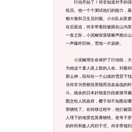
行动开始了！何非知道对手的强大
组员。他一个个测试他们的能力，最
柳大墩和卫生员刘菊。小分队从匪窝
在后面追，何非带着段被困在山沟里
一发之际，小泥鳅假冒咳嗽声跑出山
一声爆炸巨响，雪地一片寂静。
小泥鳅用生命保护了行动组，大家
为他这个废人搭上新的人命。刘菊却
那么神，段却在一个山坡的雪层下找
当何非为营救段景颐而浴血奋战的时
斗。残余的日本奸细直扑段家搜寻藏
图交给人民政府，樱子却不知图在哪
荣牺牲了。在转移过程中，他们被国
人埋下的地雷也英勇牺牲。老爷子穿
的炸药和敌人同归于尽。何非带领刘