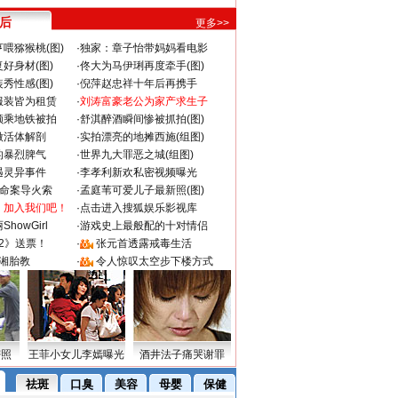
 后
更多>>
喂猕猴桃(图)
·
独家：章子怡带妈妈看电影
好身材(图)
·
佟大为马伊琍再度牵手(图)
秀性感(图)
·
倪萍赵忠祥十年后再携手
服装皆为租赁
·
刘涛富豪老公为家产求生子
颜乘地铁被拍
·
舒淇醉酒瞬间惨被抓拍(图)
做活体解剖
·
实拍漂亮的地摊西施(组图)
的暴烈脾气
·
世界九大罪恶之城(组图)
遇灵异事件
·
李孝利新欢私密视频曝光
成命案导火索
·
孟庭苇可爱儿子最新照(图)
：加入我们吧！
·
点击进入搜狐娱乐影视库
howGirl
·
游戏史上最般配的十对情侣
2》送票！
·
张元首透露戒毒生活
湘胎教
·
令人惊叹太空步下楼方式
密照
王菲小女儿李嫣曝光
酒井法子痛哭谢罪