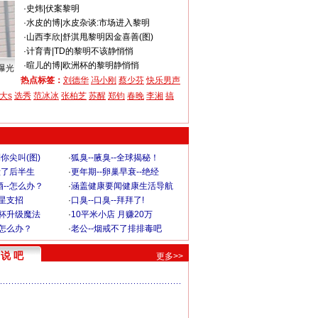
·
史炜
|
伏案黎明
·
水皮的博
|
水皮杂谈:市场进入黎明
·
山西李欣
|
舒淇甩黎明因金喜善(图)
·
计育青
|
TD的黎明不该静悄悄
·
暄儿的博
|
欧洲杯的黎明静悄悄
曝光
热点标签：
刘德华
冯小刚
蔡少芬
快乐男声
大s
选秀
范冰冰
张柏芝
苏醒
郑钧
春晚
李湘
搞
你尖叫(图)
·
狐臭--腋臭--全球揭秘！
毁了后半生
·
更年期--卵巢早衰--绝经
--怎么办？
·
涵盖健康要闻健康生活导航
明星支招
·
口臭--口臭--拜拜了!
罩杯升级魔法
·
10平米小店 月赚20万
-怎么办？
·
老公--烟戒不了排排毒吧
说 吧
更多>>