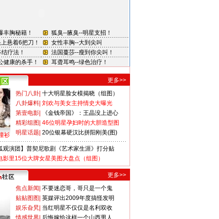
更多>>
热门八卦
|
十大明星脸女模揭晓（组图）
八卦爆料
|
刘欢与美女主持情史大曝光
第壹电影
|
《金钱帝国》：王晶没上进心
精彩组图
|
46位明星孕妇时的大胆造型图
明星话题
|
20位银幕硬汉比拼阳刚美(图)
撞衫
狐观演团】普契尼歌剧《艺术家生涯》打分贴
电影里15位大牌女星美图大盘点（组图）
更多>>
焦点新闻
|
不要迷恋哥，哥只是一个鬼
贴贴图图
|
英媒评出2009年度搞怪发明
娱乐旮旯
|
当红明星不仅仅是名利双收
情感世界
|
后悔嫁给这样一个山西男人