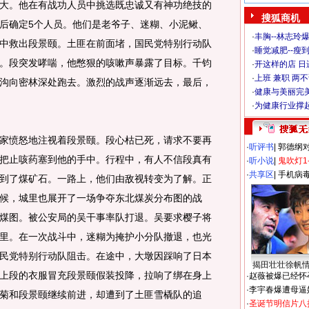
。他在有战功人员中挑选既忠诚又有神功绝技的
搜狐商机
后确定5个人员。他们是老爷子、迷糊、小泥鳅、
·
丰胸--林志玲
中救出段景颐。土匪在前面堵，国民党特别行动队
·
睡觉减肥--瘦到
。段突发哮喘，他憋狠的咳嗽声暴露了目标。千钧
·
开这样的店 日进
·
上班 兼职 两
沟向密林深处跑去。激烈的战声逐渐远去，最后，
·
健康与美丽完
·
为健康行业撑
愤怒地注视着段景颐。段心枯已死，请求不要再
·
听评书
|
郭德纲
把止咳药塞到他的手中。行程中，有人不信段真有
·
听小说
|
鬼吹灯1
·
共享区
|
手机病
到了煤矿石。一路上，他们由敌视转变为了解。正
候，城里也展开了一场争夺东北煤炭分布图的战
煤图。被公安局的吴干事率队打退。吴要求樱子将
里。在一次战斗中，迷糊为掩护小分队撤退，也光
民党特别行动队阻击。在途中，大墩因踩响了日本
揭田壮壮徐帆
上段的衣服冒充段景颐假装投降，拉响了绑在身上
·
赵薇被爆已经怀
·
李宇春爆遭母逼
菊和段景颐继续前进，却遭到了土匪雪橇队的追
·
圣诞节明信片八