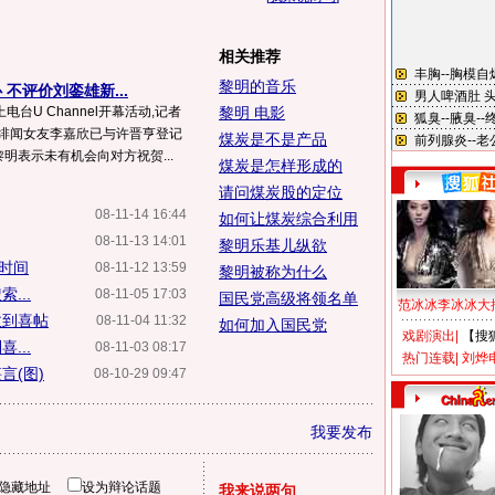
相关推荐
黎明的音乐
不评价刘銮雄新...
台U Channel开幕活动,记者
黎明 电影
度绯闻女友李嘉欣已与许晋亨登记
煤炭是不是产品
明表示未有机会向对方祝贺...
煤炭是怎样形成的
请问煤炭股的定位
08-11-14 16:44
如何让煤炭综合利用
08-11-13 14:01
黎明乐基儿纵欲
费时间
08-11-12 13:59
黎明被称为什么
...
08-11-05 17:03
国民党高级将领名单
范冰冰李冰冰大
收到喜帖
08-11-04 11:32
如何加入国民党
戏剧演出
|
【搜
...
08-11-03 08:17
热门连载
|
刘烨
言(图)
08-10-29 09:47
我要发布
隐藏地址
设为辩论话题
我来说两句