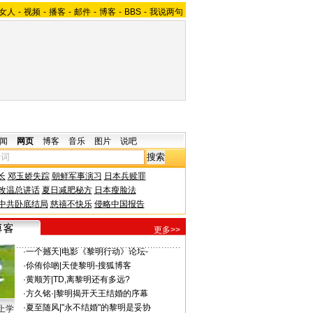
女人
-
视频
-
播客
-
邮件
-
博客
-
BBS
-
我说两句
闻
网页
博客
音乐
图片
说吧
长
邓玉娇失踪
朝鲜军事演习
日本兵赎罪
改温总讲话
夏日减肥秘方
日本瘦脸法
中共卧底结局
慈禧不快乐
侵略中国报告
更多>>
·
一个撼天
|
电影《黎明行动》论坛-
·
伱侑伱啲
|
天使黎明-搜狐博客
·
黄顺芳
|
TD,离黎明还有多远?
·
方久铭·
|
黎明揭开天王结婚的序幕
·
夏至随风
|
"永不结婚"的黎明是妥协
上学