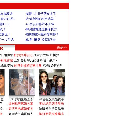
爆丰胸秘诀
·
减肥--小肚子赘肉没了
你尖叫(图)
·
吸引异性的秘密武器
3000
·
45岁以前停经不正常
不误！
·
解决脸黄脾虚腰痛良方
美展现！
·
泡脚减肥--瘦到你叫停！
起一片明镜
·
狐臭--腋臭--09新疗法
更多>>
对口相声集
杜拉拉升职记
张震讲故事
红楼梦
-精绝古城
世界名著
平凡的世界
货币战争2
毒杀毒专家
经典手机游游格斗集
福彩3D走势图
情史
李冰冰被爆已婚
揭秘生父离婚内幕
孕
·
揭刘晓庆离婚内幕
·
李幼斌新恋情曝光
婚
·
周迅王艳婆媳相见
·
陆毅爱女照首曝光
折
·
刘嘉玲自曝正造人
·
陈好新男友被曝光