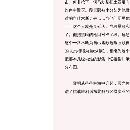
击。何非抢下一辆马划犁把土匪引向
炸声中毁灭。段景颐被小分队为他做
难的向佳木斯走去……当他们历尽危
——这个人就是吴延庆。当段景颐和
了。他把黑暗的枪口对准了段。危急
这个一路不断为自己遮蔽危险照顾自
的队员相继为自己牺牲，相继为这个
把那本几经劫难的影集《忆樱集》献
分布图。
黎明从茫茫林海中升起；霞光将连
进了抗战胜利后东北解放区煤炭业的