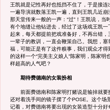
王凯就是记性再好也抵挡不住了，于是接连
一遍导演就数落王凯一遍，直到王凯几近崩
那天堂传来一般的一声：“过”！王凯说，当
有个地缝让他钻进去，经过了这场戏王凯一
起来，每天都提前把戏准备好，不再出错，
一辈子的教训，一直会鞭策自己。我想，塞
福，可能正是有了这件糗事，我们观众才得
的这样一个“完美主义娘人”陈家明，陈家明
样超高的人气吧？
期待费德南的女装扮相
前面费德南和陈家明打赌说是输掉就要
还对着洗手间的镜子摆了个POSE。这个场
记着，对费德南将要出现的女装造型十分好