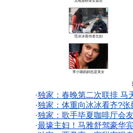
北电放榜美女如云
范冰冰善待老乞妇
李小璐妈妈也是美女
·
独家：春晚第二次联排 马
·
独家：体重向冰冰看齐?张
·
独家：歌手毕夏咖啡厅会友
·
最壕主妇！马雅舒驾豪华