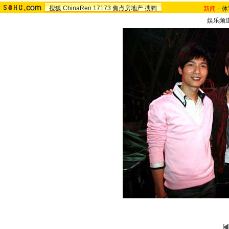
搜狐
ChinaRen
17173
焦点房地产
搜狗
新闻
-
体
娱乐频