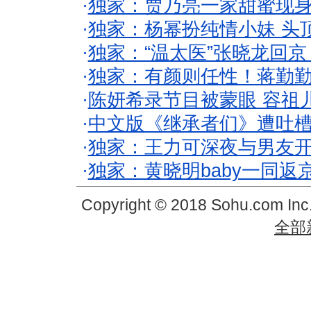
·
独家：贾乃亮一家甜蜜现身
·
独家：杨幂扮纯情小妹 头
·
独家：“温太医”张晓龙回京
·
独家：有颜则任性！蒋勤
·
陈妍希录节目被蒙眼 容祖
·
中文版《继承者们》遭吐槽
·
独家：王力可深夜与男友开
·
独家：黄晓明baby一同返
Copyright © 2018 Sohu.com In
全部