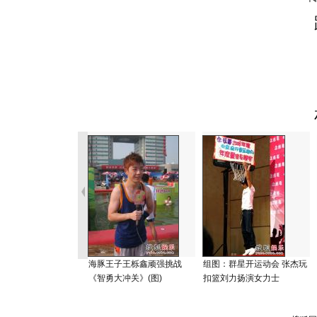
海豚王子王栎鑫顽强挑战
组图：群星开运动会 张杰玩
《智勇大冲关》(图)
扣篮刘力扬演女力士