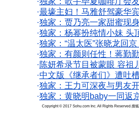
·
独家：歌手毕夏咖啡厅会友
·
最壕主妇！马雅舒驾豪华
·
独家：贾乃亮一家甜蜜现身
·
独家：杨幂扮纯情小妹 头
·
独家：“温太医”张晓龙回京
·
独家：有颜则任性！蒋勤
·
陈妍希录节目被蒙眼 容祖
·
中文版《继承者们》遭吐槽
·
独家：王力可深夜与男友开
·
独家：黄晓明baby一同返
Copyright © 2017 Sohu.com Inc. All Rights Reserved