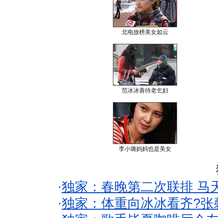
北电放榜美女如云
范冰冰善待老乞妇
李小璐妈妈也是美女
·
独家：春晚第二次联排 马
·
独家：体重向冰冰看齐?张