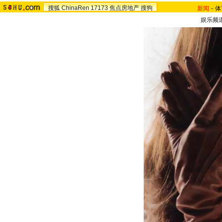
搜狐
ChinaRen
17173
焦点房地产
搜狗
新闻
-
体
娱乐频