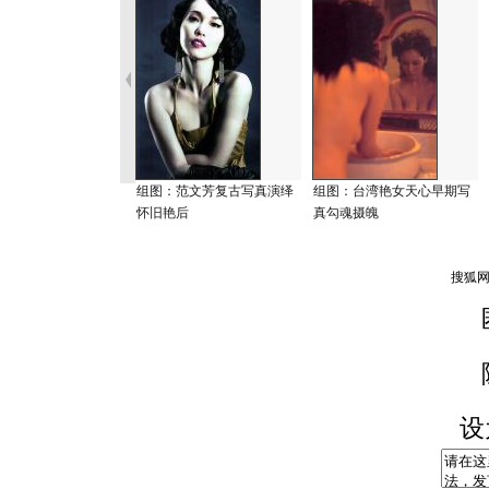
组图：范文芳复古写真演绎
组图：台湾艳女天心早期写
怀旧艳后
真勾魂摄魄
设