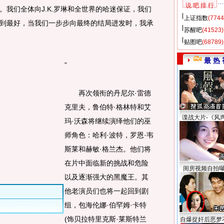
说 吧 排 行
我们全体向J.K.罗琳和全世界的哈迷保证，我们
上证指数
(7744
到最好，当我们一步步向最终的结局进发时，我承
苏醒吧
(41523)
贴图吧
(68789)
最 热 
”
再次领衔的丹尼尔·雷德
克里夫，鲁伯特·格林特和艾
谍战大片-《风
玛·沃森将继续演绎他们的巫
师角色：哈利·波特，罗恩·韦
斯莱和赫敏·格兰杰。他们将
在片中面临新的挑战和危险
闺房视频自拍
以及逐渐强大的黑魔王。其
他老演员们也将一起回到剧
组，包海伦娜·伯罕姆·卡特
(饰贝拉特里克斯·莱斯特兰
自爆捉奸后恶梦