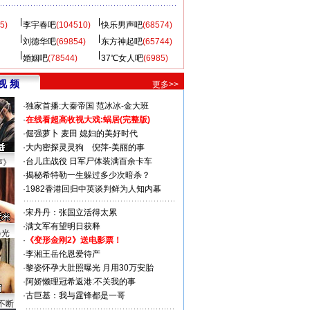
5)
李宇春吧
(104510)
快乐男声吧
(68574)
刘德华吧
(69854)
东方神起吧
(65744)
婚姻吧
(78544)
37℃女人吧
(6985)
视 频
更多>>
·
独家首播:大秦帝国
范冰冰-金大班
·
在线看超高收视大戏:
蜗居(完整版)
·
倔强萝卜
麦田
媳妇的美好时代
·
大内密探灵灵狗
倪萍-美丽的事
·
台儿庄战役 日军尸体装满百余卡车
声》
·
揭秘希特勒一生躲过多少次暗杀？
·
1982香港回归中英谈判鲜为人知内幕
·
宋丹丹：张国立活得太累
·
满文军有望明日获释
曝光
·
《变形金刚2》送电影票！
·
李湘王岳伦恩爱待产
·
黎姿怀孕大肚照曝光 月用30万安胎
·
阿娇懒理冠希返港:不关我的事
·
古巨基：我与霆锋都是一哥
不断