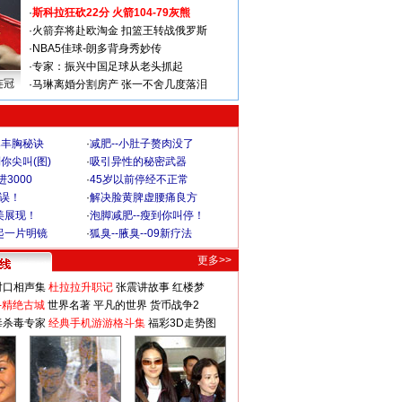
·
斯科拉狂砍22分 火箭104-79灰熊
·
火箭弃将赴欧淘金 扣篮王转战俄罗斯
·
NBA5佳球-朗多背身秀妙传
·
专家：振兴中国足球从老头抓起
连冠
·
马琳离婚分割房产 张一不舍几度落泪
爆丰胸秘诀
·
减肥--小肚子赘肉没了
你尖叫(图)
·
吸引异性的秘密武器
3000
·
45岁以前停经不正常
不误！
·
解决脸黄脾虚腰痛良方
美展现！
·
泡脚减肥--瘦到你叫停！
起一片明镜
·
狐臭--腋臭--09新疗法
更多>>
对口相声集
杜拉拉升职记
张震讲故事
红楼梦
-精绝古城
世界名著
平凡的世界
货币战争2
毒杀毒专家
经典手机游游格斗集
福彩3D走势图