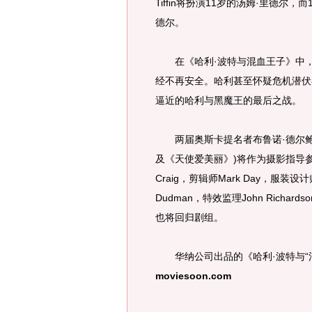
Tiffin将扮演11岁的汤姆·里德尔，而1
德尔。
在《哈利·波特与混血王子》中，
经不再安全。哈利甚至怀疑危机潜伏
逼近的哈利与黑魔王的最后之战。
两届奥斯卡提名者布鲁诺·德尔鲍内尔(
及《天使爱美丽》)将作为摄影指导参加
Craig，剪辑师Mark Day，服装设
Dudman，特效监理John Richardso
也将回归剧组。
华纳公司出品的《哈利·波特与“混血
moviesoon.com