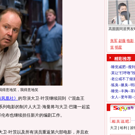
高圆圆同居男友
朱军
赵薇
电影
笑
明星
精彩推荐
·
睡觉减肥--瘦到
·
莫让“打呼噜”
·
老公戒不了烟酒
·
狐臭--腋臭--
：我得意地笑，我得意地笑
·
睡觉--丰胸--
·
女人--更年期-
与凤凰社》
的导演大卫·叶茨继续回到《“混血王
系列电影的制片人大卫·海曼将与大卫·巴隆一起监
哥伦布也继续担任新片的编剧工作。
相 关 说 吧
大卫
|
哈利
|
波
卫·叶茨以及所有演员重返第六部电影，并且欢