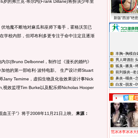
6岁的弗兰克·蒂尔内(Frank Dillane)将扮演少年里
新版“西游”绝
伏地魔不断地对麻瓜和巫师下毒手，霍格沃茨已
在学校内部，但邓布利多更专注于命中注定且逐渐
Bruno Delbonnel，制作过《漫长的婚约》
他的第一部哈利·波特电影。 生产设计师Stuart
计师Jany Temime，虚拟生物及化妆效果设计事Nick
n,视效监理Tim Burke以及配乐师Nicholas Hooper
王子”》将于2008年11月21日上映。
来源：
范冰冰李冰冰大