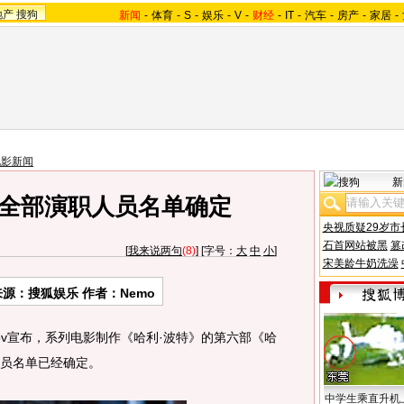
地产
搜狗
新闻
-
体育
-
S
-
娱乐
-
V
-
财经
-
IT
-
汽车
-
房产
-
家居
-
电影新闻
新
》全部演职人员名单确定
央视质疑29岁市
石首网站被黑
篡
[
我来说两句
(8)
] [字号：
大
中
小
]
宋美龄牛奶洗澡
来源：
搜狐娱乐
作者：Nemo
nov宣布，系列电影制作《哈利·波特》的第六部《哈
人员名单已经确定。
中学生乘直升机