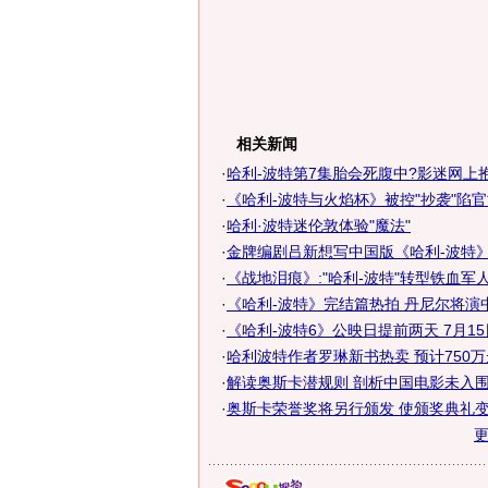
相关新闻
·
哈利-波特第7集胎会死腹中?影迷网上
·
《哈利-波特与火焰杯》被控"抄袭"陷官
·
哈利·波特迷伦敦体验"魔法"
·
金牌编剧吕新想写中国版《哈利-波特
·
《战地泪痕》:"哈利-波特"转型铁血军
·
《哈利-波特》完结篇热拍 丹尼尔将演
·
《哈利-波特6》公映日提前两天 7月1
·
哈利波特作者罗琳新书热卖 预计750
·
解读奥斯卡潜规则 剖析中国电影未入围之
·
奥斯卡荣誉奖将另行颁发 使颁奖典礼变得