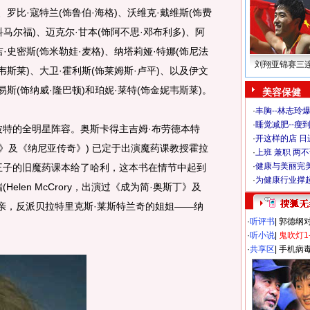
、罗比·寇特兰(饰鲁伯·海格)、沃维克·戴维斯(饰费
科马尔福)、迈克尔·甘本(饰阿不思·邓布利多)、阿
吉·史密斯(饰米勒娃·麦格)、纳塔莉娅·特娜(饰尼法
刘翔亚锦赛三
·韦斯莱)、大卫·霍利斯(饰莱姆斯·卢平)、以及伊文
易斯(饰纳威·隆巴顿)和珀妮·莱特(饰金妮韦斯莱)。
美容保健
·
丰胸--林志玲
·
睡觉减肥--瘦到
特的全明星阵容。奥斯卡得主吉姆·布劳德本特
·
开这样的店 日进
携手人生》及《纳尼亚传奇》) 已定于出演魔药课教授霍拉
·
上班 兼职 两
·
健康与美丽完
王子的旧魔药课本给了哈利，这本书在情节中起到
·
为健康行业撑
elen McCrory，出演过《成为简·奥斯丁》及
母亲，反派贝拉特里克斯·莱斯特兰奇的姐姐——纳
·
听评书
|
郭德纲
·
听小说
|
鬼吹灯1
·
共享区
|
手机病