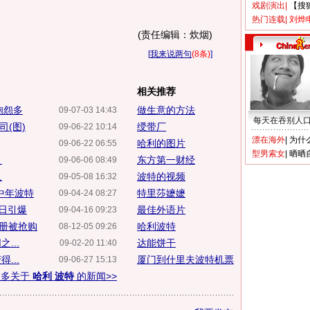
戏剧演出
|
【搜
热门连载
|
刘烨
(责任编辑：炊烟)
[
我来说两句
(8条)
]
相关推荐
抱怨多
做生意的方法
09-07-03 14:43
每天在吞别人
司(图)
绶带厂
09-06-22 10:14
漂在海外
|
为什
哈利的图片
09-06-22 06:55
型男索女
|
晒晒
》
东方第一财经
09-06-06 08:49
人
波特的视频
09-05-08 16:32
中年波特
特里莎嬷嬷
09-04-24 08:27
5日引爆
最佳外语片
09-04-16 09:23
万册被抢购
哈利波特
08-12-05 09:26
...
达能饼干
09-02-20 11:40
...
厦门到什里夫波特机票
09-06-27 15:13
更多关于
哈利 波特
的新闻>>