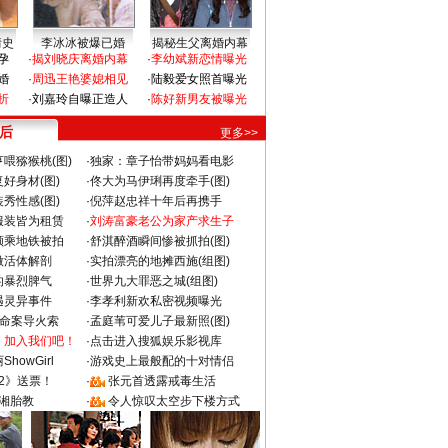
情史
李冰冰被爆已婚
揭秘生父离婚内幕
孕
·
揭刘晓庆离婚内幕
·
李幼斌新恋情曝光
婚
·
周迅王艳婆媳相见
·
陆毅爱女照首曝光
折
·
刘嘉玲自曝正造人
·
陈好新男友被曝光
 后
更多>>
喂猕猴桃(图)
·
独家：章子怡带妈妈看电影
好身材(图)
·
佟大为马伊琍再度牵手(图)
秀性感(图)
·
倪萍赵忠祥十年后再携手
服装皆为租赁
·
刘涛富豪老公为家产求生子
颜乘地铁被拍
·
舒淇醉酒瞬间惨被抓拍(图)
做活体解剖
·
实拍漂亮的地摊西施(组图)
的暴烈脾气
·
世界九大罪恶之城(组图)
遇灵异事件
·
李孝利新欢私密视频曝光
成命案导火索
·
孟庭苇可爱儿子最新照(图)
：加入我们吧！
·
点击进入搜狐娱乐影视库
howGirl
·
游戏史上最般配的十对情侣
2》送票！
·
张元首透露戒毒生活
湘胎教
·
令人惊叹太空步下楼方式