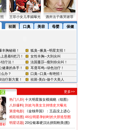
密照
王菲小女儿李嫣曝光
酒井法子痛哭谢罪
更多>>
热门八卦
|
十大明星脸女模揭晓（组图）
八卦爆料
|
刘欢与美女主持情史大曝光
第壹电影
|
《金钱帝国》：王晶没上进心
精彩组图
|
46位明星孕妇时的大胆造型图
明星话题
|
20位银幕硬汉比拼阳刚美(图)
撞衫