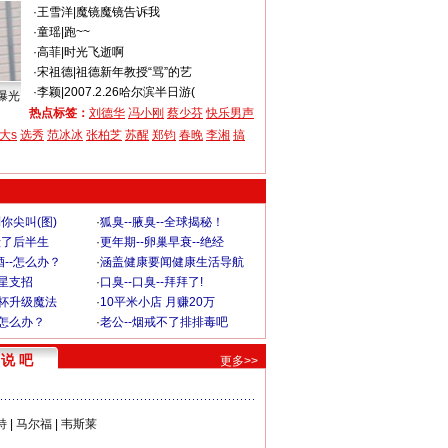
·
王雪洋
|
魔镜魔镜告诉我
·
童瑶
|
跑~~
·
高菲
|
时光飞逝啊
·
宋祖德
|
祖德新年教授“骂”的艺
·
李颖
|
2007.2.26哈尔滨半日游(
曝光
热点标签：
刘德华
冯小刚
蔡少芬
快乐男声
大s
选秀
范冰冰
张柏芝
苏醒
郑钧
春晚
李湘
搞
你尖叫(图)
·
狐臭--腋臭--全球揭秘！
毁了后半生
·
更年期--卵巢早衰--绝经
--怎么办？
·
涵盖健康要闻健康生活导航
明星支招
·
口臭--口臭--拜拜了!
罩杯升级魔法
·
10平米小店 月赚20万
-怎么办？
·
老公--烟戒不了排排毒吧
说 吧
更多>>
特
|
马尔福
|
韦斯莱