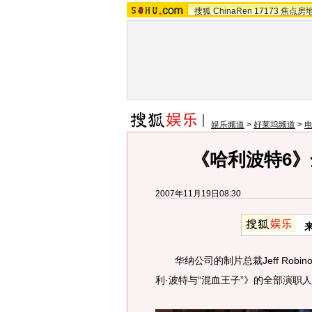
搜狐
ChinaRen
17173
焦点房
娱乐频道
>
好莱坞频道
>
《哈利波特6
2007年11月19日08:30
华纳公司的制片总裁Jeff Robi
利·波特与“混血王子”》的全部演职