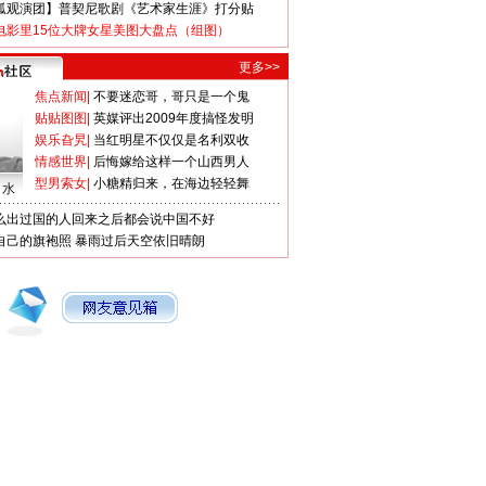
狐观演团】普契尼歌剧《艺术家生涯》打分贴
电影里15位大牌女星美图大盘点（组图）
更多>>
焦点新闻
|
不要迷恋哥，哥只是一个鬼
贴贴图图
|
英媒评出2009年度搞怪发明
娱乐旮旯
|
当红明星不仅仅是名利双收
情感世界
|
后悔嫁给这样一个山西男人
型男索女
|
小糖精归来，在海边轻轻舞
口水
么出过国的人回来之后都会说中国不好
自己的旗袍照
暴雨过后天空依旧晴朗