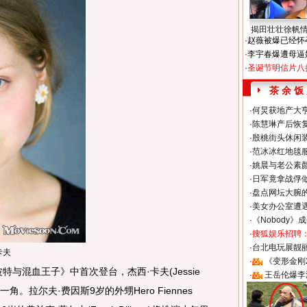
揭田壮壮徐帆
·
赵薇被爆已经怀
·
李宇春爆遭母逼
·
圣诞节明信片八
茶 余 饭
·
何炅获地产大亨
·
陈慧琳产后恢复
·
殷桃街头休闲装
·
范冰冰红地毯
·
姚晨与老公素
·
日军竟拿战俘
·
盘点网坛大腕
·
美女办公室遭
·
《Nobody》
·
搜狐娱乐招聘
·
台北电玩展靓丽S
卡夫
·
《变形金刚
混血王子》中首次登台，杰西·卡夫(Jessie
·
王岳伦爆李
角。拉尔夫·费因斯9岁的外甥Hero Fiennes