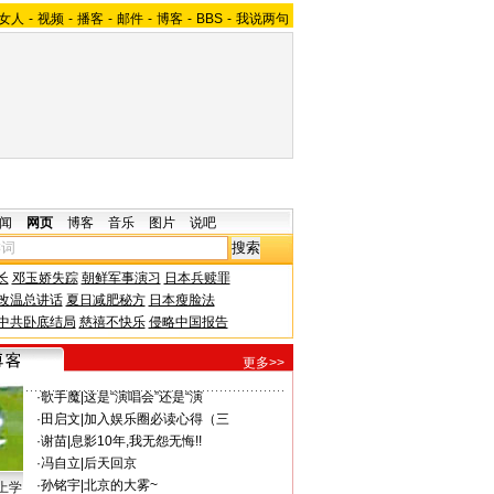
女人
-
视频
-
播客
-
邮件
-
博客
-
BBS
-
我说两句
闻
网页
博客
音乐
图片
说吧
长
邓玉娇失踪
朝鲜军事演习
日本兵赎罪
改温总讲话
夏日减肥秘方
日本瘦脸法
中共卧底结局
慈禧不快乐
侵略中国报告
更多>>
·
歌手魔
|
这是“演唱会”还是“演
·
田启文
|
加入娱乐圈必读心得（三
·
谢苗
|
息影10年,我无怨无悔!!
·
冯自立
|
后天回京
·
孙铭宇
|
北京的大雾~
上学