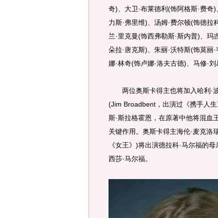
奇)、大卫·布莱德利(饰阿格斯·费奇)
力斯·弗里维)、汤姆·费尔顿(饰德拉
兰·里克曼(饰西弗勒斯·斯内普)、玛
朵拉·唐克斯)、朱丽·沃特斯(饰莫丽
娜·林奇(饰卢娜·洛夫古德)、马修·刘
两位奥斯卡得主也将加入哈利·波
(Jim Broadbent，出演过《
斯·斯拉格霍恩，在原著中他将混血
关键作用。奥斯卡得主海伦·麦克洛瑞(H
《女王》)将出演德拉科·马尔福的
西莎·马尔福。