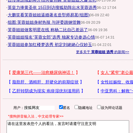
·
自传体连续剧将开拍兴奋热舞 芙蓉姐姐大爆雪乳
06-13 09:36
·
英皇力捧黄圣依 15日到访搜狐助阵出水芙蓉选秀
06-12 17:04
·
大鹏笑看芙蓉姐姐逼婚著名造型师易茗(组图)
06-09 22:40
·
组图:芙蓉姐姐身材热辣 与评委跳钢管舞
06-09 20:29
·
芙蓉姐姐做客明星在线 称杨二比自己差远了
06-09 19:36
·
芙蓉姐姐报名“芙蓉女郎”选秀 独家专访参选心情
06-07 14:31
·
芙蓉姐姐参加红楼梦选秀 初定刘姥姥心仪妙玉
01-04 22:01
更多关于
芙蓉姐姐 选秀
的新闻>>
用户：
匿名
隐藏地址
设为辩论话题
*搜狗拼音输入法，中文处理专家>>