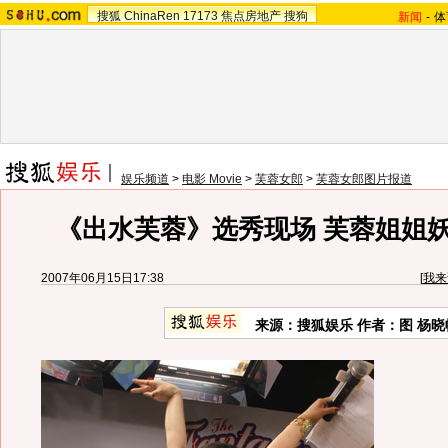
搜狐
ChinaRen
17173
焦点房地产
搜狗
新闻
-
体
娱乐频道
>
电影 Movie
>
芙蓉女郎
>
芙蓉女郎图片报道
《出水芙蓉》选秀现场 芙蓉姐姐妖
2007年06月15日17:38
[
我来
来源：搜狐娱乐 作者：图 杨晓