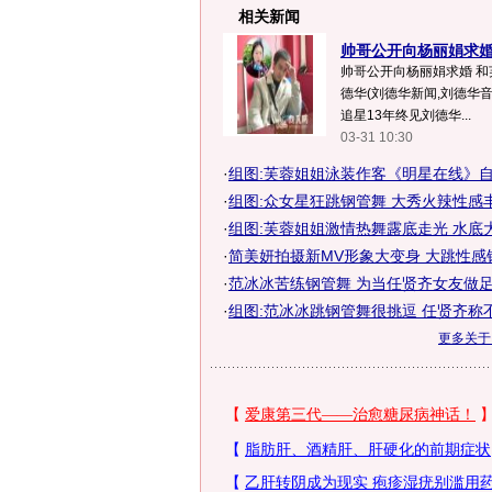
相关新闻
帅哥公开向杨丽娟求婚 
帅哥公开向杨丽娟求婚 和
德华(刘德华新闻,刘德华
追星13年终见刘德华...
03-31 10:30
·
组图:芙蓉姐姐泳装作客《明星在线》
·
组图:众女星狂跳钢管舞 大秀火辣性感
·
组图:芙蓉姐姐激情热舞露底走光 水底
·
简美妍拍摄新MV形象大变身 大跳性感钢
·
范冰冰苦练钢管舞 为当任贤齐女友做足
·
组图:范冰冰跳钢管舞很挑逗 任贤齐称
更多关