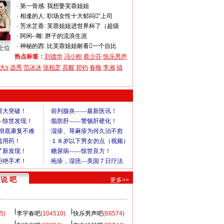
·
第一骨感:
我想娶芙蓉姐姐
·
相逢的人:
职场女性十大郁闷“上司
·
芳水芷香:
芙蓉姐姐进世界杯了（超级
·
阿闲--雕:
胖子的流浪生涯
·
神秘的西:
比芙蓉姐姐耐看一个自比
上位
热点标签：
刘德华
冯小刚
蔡少芬
快乐男声
大s
选秀
范冰冰
张柏芝
苏醒
郑钧
春晚
李湘
搞
说 吧
更多>>
5)
李宇春吧
(104510)
快乐男声吧
(68574)