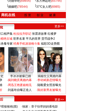
刘德华吧
(69854)
东方神起吧
(65744)
婚姻吧
(78544)
37℃女人吧
(6985)
商机在线
|
投 资
创 业
健 康
更多>>
对口相声集
杜拉拉升职记
张震讲故事
红楼梦
-精绝古城
世界名著
平凡的世界
货币战争2
毒杀毒专家
经典手机游游格斗集
福彩3D走势图
情史
李冰冰被爆已婚
揭秘生父离婚内幕
孕
·
揭刘晓庆离婚内幕
·
李幼斌新恋情曝光
婚
·
周迅王艳婆媳相见
·
陆毅爱女照首曝光
折
·
刘嘉玲自曝正造人
·
陈好新男友被曝光
 后
更多>>
喂猕猴桃(图)
·
独家：章子怡带妈妈看电影