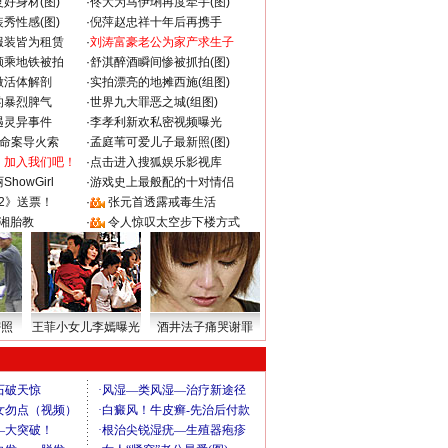
好身材(图)
·
佟大为马伊琍再度牵手(图)
秀性感(图)
·
倪萍赵忠祥十年后再携手
服装皆为租赁
·
刘涛富豪老公为家产求生子
颜乘地铁被拍
·
舒淇醉酒瞬间惨被抓拍(图)
做活体解剖
·
实拍漂亮的地摊西施(组图)
的暴烈脾气
·
世界九大罪恶之城(组图)
遇灵异事件
·
李孝利新欢私密视频曝光
成命案导火索
·
孟庭苇可爱儿子最新照(图)
：加入我们吧！
·
点击进入搜狐娱乐影视库
howGirl
·
游戏史上最般配的十对情侣
2》送票！
·
张元首透露戒毒生活
湘胎教
·
令人惊叹太空步下楼方式
密照
王菲小女儿李嫣曝光
酒井法子痛哭谢罪