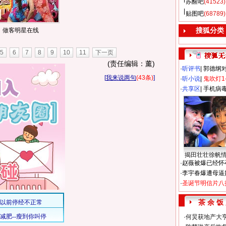
苏醒吧
(41523)
贴图吧
(68789)
搜狐分类
做客明星在线
5
6
7
8
9
10
11
下一页
(责任编辑：薰)
·
听评书
|
郭德纲
[
我来说两句
(43条)
]
·
听小说
|
鬼吹灯1
·
共享区
|
手机病
揭田壮壮徐帆
·
赵薇被爆已经怀
·
李宇春爆遭母逼
·
圣诞节明信片八
茶 余 饭
·
何炅获地产大亨