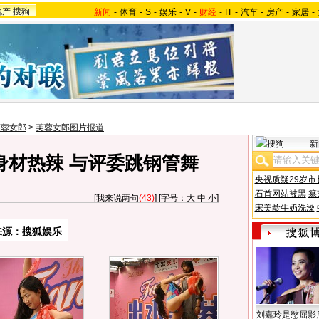
地产
搜狗
新闻
-
体育
-
S
-
娱乐
-
V
-
财经
-
IT
-
汽车
-
房产
-
家居
-
芙蓉女郎
>
芙蓉女郎图片报道
新
身材热辣 与评委跳钢管舞
央视质疑29岁市
石首网站被黑
篡
[
我来说两句
(43)
] [字号：
大
中
小
]
宋美龄牛奶洗澡
来源：搜狐娱乐
刘嘉玲是憋屈影