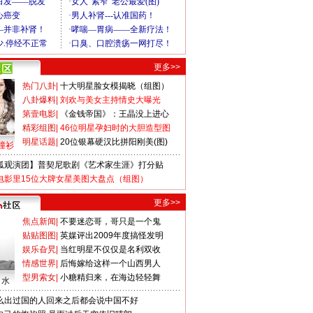
更多>>
热门八卦
|
十大明星脸女模揭晓（组图）
八卦爆料
|
刘欢与美女主持情史大曝光
第壹电影
|
《金钱帝国》：王晶没上进心
精彩组图
|
46位明星孕妇时的大胆造型图
明星话题
|
20位银幕硬汉比拼阳刚美(图)
撞衫
狐观演团】普契尼歌剧《艺术家生涯》打分贴
电影里15位大牌女星美图大盘点（组图）
更多>>
焦点新闻
|
不要迷恋哥，哥只是一个鬼
贴贴图图
|
英媒评出2009年度搞怪发明
娱乐旮旯
|
当红明星不仅仅是名利双收
情感世界
|
后悔嫁给这样一个山西男人
型男索女
|
小糖精归来，在海边轻轻舞
口水
么出过国的人回来之后都会说中国不好