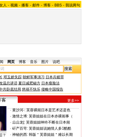
女人
-
视频
-
播客
-
邮件
-
博客
-
BBS
-
我说两句
闻
网页
博客
音乐
图片
说吧
长
邓玉娇失踪
朝鲜军事演习
日本兵赎罪
改温总讲话
夏日减肥秘方
日本瘦脸法
中共卧底结局
慈禧不快乐
侵略中国报告
更多>>
·
黄沙河-:
芙蓉裸闹日本是艺术还是色
·
激情之博:
芙蓉姐姐在日本赤裸闹事（
·
尛尛龙[:
芙蓉姐姐呻吟不断在日本闹
·
矸产百苛:
芙蓉姐姐说她情人多酷酷
·
神秘的西:
韩版＂芙蓉姐姐＂难以长期
后？