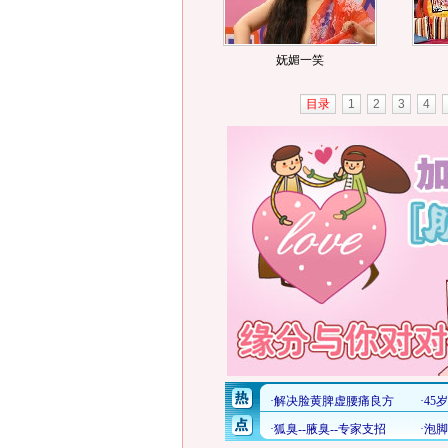
妩媚一笑
目录
1
2
3
4