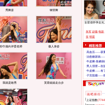
秀舞姿
钢管舞
女星借怀孕走光
朱军
赵薇
电影
笑
明星
精彩推荐
纱巾抛向评委老师
傲人身姿
我就是敢秀
芙蓉姐姐走台步
说 吧 排 行
上证指数
(7744