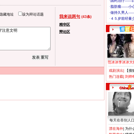
隐藏地址
设为辩论话题
我来说两句
(43条)
精华区
辩论区
范冰冰李冰冰大
戏剧演出
|
【搜
热门连载
|
刘烨
每天在吞别人
漂在海外
|
为什