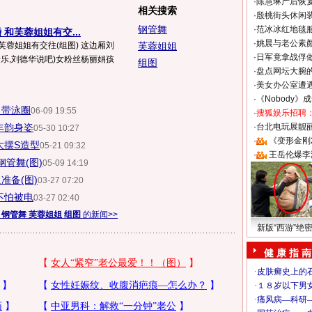
·
陈慧琳产后恢复
相关搜索
·
殷桃街头休闲装
钢管舞
·
范冰冰红地毯
和芙蓉姐姐有交...
·
姚晨与老公素
芙蓉姐姐有交往(组图) 这边厢刘
芙蓉姐姐
·
日军竟拿战俘
音乐,刘德华说吧)女粉丝杨丽娟孩
组图
·
盘点网坛大腕
·
美女办公室遭
·
《Nobody》
自带泳圈
06-09 19:55
·
搜狐娱乐招聘
丰韵身姿
·
台北电玩展靓丽S
05-30 10:27
·
《变形金刚
大摆S造型
05-21 09:32
·
王岳伦爆李
管舞(图)
05-09 14:19
准备(图)
03-27 07:20
不怕被电
03-27 02:40
于
钢管舞 芙蓉姐姐 组图
的新闻>>
新版“西游”绝
健 康 指 南