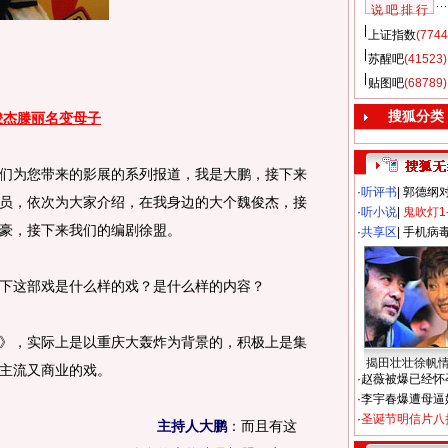
说 吧 排 行
上证指数
(7744
苏醒吧
(41523)
贴图吧
(68789)
搜狐分类
骏杰滕丽名变母子
们为您带来的影展的系列报道，我是大鹏，接下来
·
听评书
|
郭德纲
员，依次为大家介绍，在我身边的大个魏俊杰，接
·
听小说
|
鬼吹灯1
豪，接下来我们的编剧徐盟。
·
共享区
|
手机病
下这部戏是什么样的戏？是什么样的内容？
》，实际上是以重庆大轰炸为背景的，积极上是集
揭田壮壮徐帆
主流又商业的戏。
·
赵薇被爆已经怀
·
李宇春爆遭母逼
·
圣诞节明信片八
主持人大鹏
：而且有这