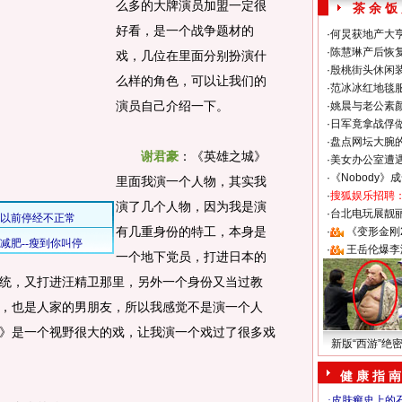
么多的大牌演员加盟一定很
茶 余 饭
好看，是一个战争题材的
·
何炅获地产大亨
·
陈慧琳产后恢复
戏，几位在里面分别扮演什
·
殷桃街头休闲装
么样的角色，可以让我们的
·
范冰冰红地毯
演员自己介绍一下。
·
姚晨与老公素
·
日军竟拿战俘
·
盘点网坛大腕
谢君豪
：《英雄之城》
·
美女办公室遭
·
《Nobody》
里面我演一个人物，其实我
·
搜狐娱乐招聘
演了几个人物，因为我是演
·
台北电玩展靓丽S
有几重身份的特工，本身是
·
《变形金刚
·
王岳伦爆李
一个地下党员，打进日本的
统，又打进汪精卫那里，另外一个身份又当过教
，也是人家的男朋友，所以我感觉不是演一个人
》是一个视野很大的戏，让我演一个戏过了很多戏
新版“西游”绝
健 康 指 南