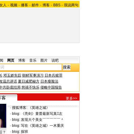
女人
-
视频
-
播客
-
邮件
-
博客
-
BBS
-
我说两句
闻
网页
博客
音乐
图片
说吧
长
邓玉娇失踪
朝鲜军事演习
日本兵赎罪
改温总讲话
夏日减肥秘方
日本瘦脸法
中共卧底结局
慈禧不快乐
侵略中国报告
更多>>
·
搜狐博客:
《英雄之城》
·
blog:
《亮剑》童蕾最新写真左
·
blog:
发现大个美女￣￣￣￣￣＾
·
blog:
写在《英雄之城》一木重庆
·
blog:
探班
后？