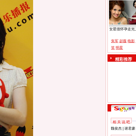
女星借怀孕走光
朱军
赵薇
电影
笑
明星
精彩推荐
相 关 说 吧
魏俊杰
|
谢君豪