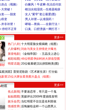
更多>>
热门八卦
|
十大明星脸女模揭晓（组图）
八卦爆料
|
刘欢与美女主持情史大曝光
第壹电影
|
《金钱帝国》：王晶没上进心
精彩组图
|
46位明星孕妇时的大胆造型图
明星话题
|
20位银幕硬汉比拼阳刚美(图)
撞衫
狐观演团】普契尼歌剧《艺术家生涯》打分贴
电影里15位大牌女星美图大盘点（组图）
更多>>
焦点新闻
|
不要迷恋哥，哥只是一个鬼
贴贴图图
|
英媒评出2009年度搞怪发明
娱乐旮旯
|
当红明星不仅仅是名利双收
情感世界
|
后悔嫁给这样一个山西男人