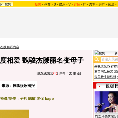
地产
搜狗
新闻
-
体育
-
S
-
娱乐
-
V
-
财经
-
IT
-
汽车
-
房产
-
家居
-
星在线精彩内容
新
度相爱 魏骏杰滕丽名变母子
央视质疑29岁市
石首网站被黑
篡
[
我来说两句
(1)
] [字号：
大
中
小
]
宋美龄牛奶洗澡
来源：搜狐娱乐播报
像/制作：子衿 陈敏 老侃 kapo
刘嘉玲是憋屈影