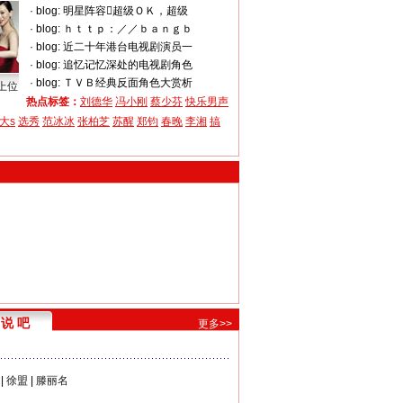
·
blog:
明星阵容超级ＯＫ，超级
·
blog:
ｈｔｔｐ：／／ｂａｎｇｂ
·
blog:
近二十年港台电视剧演员一
·
blog:
追忆记忆深处的电视剧角色
·
blog:
ＴＶＢ经典反面角色大赏析
上位
热点标签：
刘德华
冯小刚
蔡少芬
快乐男声
大s
选秀
范冰冰
张柏芝
苏醒
郑钧
春晚
李湘
搞
说 吧
更多>>
|
徐盟
|
滕丽名