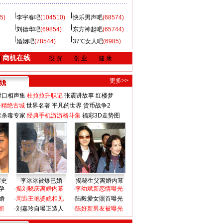
5)
李宇春吧
(104510)
快乐男声吧
(68574)
刘德华吧
(69854)
东方神起吧
(65744)
婚姻吧
(78544)
37℃女人吧
(6985)
商机在线
|
投 资
创 业
健 康
更多>>
对口相声集
杜拉拉升职记
张震讲故事
红楼梦
-精绝古城
世界名著
平凡的世界
货币战争2
毒杀毒专家
经典手机游游格斗集
福彩3D走势图
情史
李冰冰被爆已婚
揭秘生父离婚内幕
孕
·
揭刘晓庆离婚内幕
·
李幼斌新恋情曝光
婚
·
周迅王艳婆媳相见
·
陆毅爱女照首曝光
折
·
刘嘉玲自曝正造人
·
陈好新男友被曝光