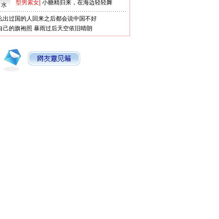
型男索女
|
小糖精归来，在海边轻轻舞
口水
么出过国的人回来之后都会说中国不好
自己的旗袍照
暴雨过后天空依旧晴朗