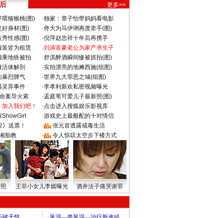
 后
更多>>
喂猕猴桃(图)
·
独家：章子怡带妈妈看电影
好身材(图)
·
佟大为马伊琍再度牵手(图)
秀性感(图)
·
倪萍赵忠祥十年后再携手
服装皆为租赁
·
刘涛富豪老公为家产求生子
颜乘地铁被拍
·
舒淇醉酒瞬间惨被抓拍(图)
做活体解剖
·
实拍漂亮的地摊西施(组图)
的暴烈脾气
·
世界九大罪恶之城(组图)
遇灵异事件
·
李孝利新欢私密视频曝光
成命案导火索
·
孟庭苇可爱儿子最新照(图)
：加入我们吧！
·
点击进入搜狐娱乐影视库
howGirl
·
游戏史上最般配的十对情侣
2》送票！
·
张元首透露戒毒生活
湘胎教
·
令人惊叹太空步下楼方式
密照
王菲小女儿李嫣曝光
酒井法子痛哭谢罪