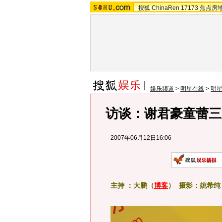
搜狐
ChinaRen
17173
焦点房
娱乐频道
>
明星在线
>
明
访谈：谢君豪童蕾三
2007年06月12日16:06
主持 ：大鹏（
博客
）
摄影：姚希纯 摄