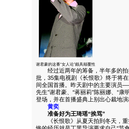
谢君豪的这番“女人论”颇具颠覆性
经过近两年的筹备，半年多的拍
批，35集电视剧《长恨歌》终于将
间全国首播。昨天剧中的主要演员——
先生”谢君豪、“蒋丽莉”陈丽娜、“康
登场，并在首播盛典上别出心裁地演
黄奕
准备好为王琦瑶“挨骂”
《长恨歌》从夏天拍到冬天，重
惨的经历就是丁黑导演要求自己“节食