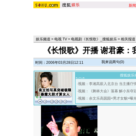
新闻
娱乐频道
>
电视 TV
>
电视剧《长恨歌》_搜狐娱乐
>
相关报道
《长恨歌》开播 谢君豪：
我来说两句(
0
)
时间：2006年03月28日12:11
搜狐娱乐
·
视频：李湘高薪入北京台 当主播疗
·
视频：《舞林大会》落幕 解小东夺
·
视频：余文乐高园园<男才女貌>曝