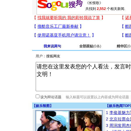
共找到
2,552
个相关新闻.
我来说两句
全部跟贴
(
0
条)
精华区
(
0
用户：
设为辩论话题
【
娱乐辣图
】
【
娱乐热闻TOP
1
李俊基魅力
2
北京拉票会
3
周润发周杰