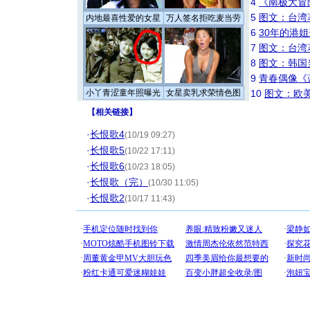
4
《南极大冒
5
图文：台湾
内地最喜性爱的女星
万人签名拒吃麦当劳
6
30年的港
7
图文：台湾
8
图文：韩国
9
青春偶像《
小丫青涩童年照曝光
女星卖乳求荣情色图
10
图文：欧美
【
相关链接
】
·
长恨歌4
(10/19 09:27)
·
长恨歌5
(10/22 17:11)
·
长恨歌6
(10/23 18:05)
·
长恨歌（完）
(10/30 11:05)
·
长恨歌2
(10/17 11:43)