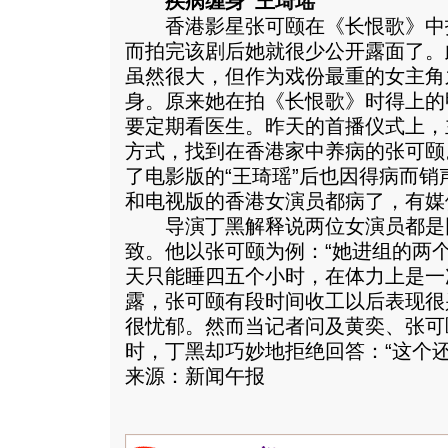
疾病缠身“王琦瑶”
香港影星张可颐在《长恨歌》中
而拍完该剧后她就很少公开露面了。
虽然很大，但作为戏份最重的女主角
身。原来她在拍《长恨歌》时得上的
要定期看医生。昨天的首播仪式上，
方式，找到在香港家中养病的张可颐
了电影版的“王琦瑶”后也因得病而销
和电视版的香港女演员都病了，有媒
导演丁黑解释说两位女演员都是
致。他以张可颐为例：“她进组的两
天只能睡四五个小时，在体力上是一
露，张可颐有段时间收工以后表现很
很忧郁。然而当记者问及黄奕、张可
时，丁黑却巧妙地拒绝回答：“这个
来源：新闻午报