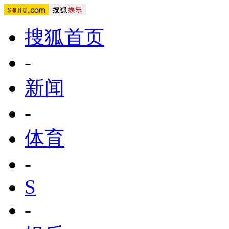
搜狐首页
-
新闻
-
体育
-
S
-