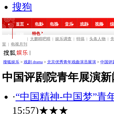
搜狗
首页
电影
电视
音乐
戏剧
视频
综
特色
回顾
|
大鹏嘚吧嘚
|
娱乐调查
|
特搞
|
头条人物
|
室
|
电视月刊
搜狐娱乐
>
戏剧 drama
>
北京优秀青年戏曲演员展演
>
中国评
中国评剧院青年展演新
·
“中国精神-中国梦”青
15:57)
★★★