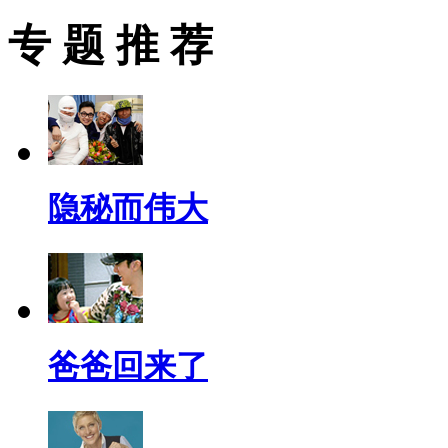
专 题 推 荐
隐秘而伟大
爸爸回来了