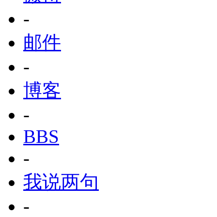
-
邮件
-
博客
-
BBS
-
我说两句
-