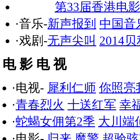
第33届香港电
·音乐-
新声报到
中国音
·戏剧-
无声尖叫
201
电 影 电 视
·电视-
犀利仁师
你照亮
·
青春烈火
十送红军
幸
·
蛇蝎女佣第2季
大川端
·电影-
归来
魔警
超验骇