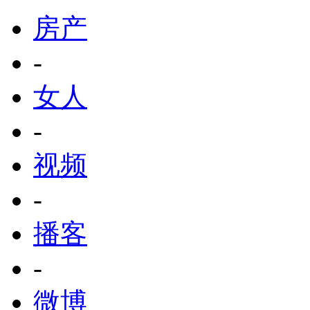
房产
-
女人
-
视频
-
播客
-
微博