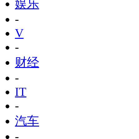
娱乐
-
V
-
财经
-
IT
-
汽车
-