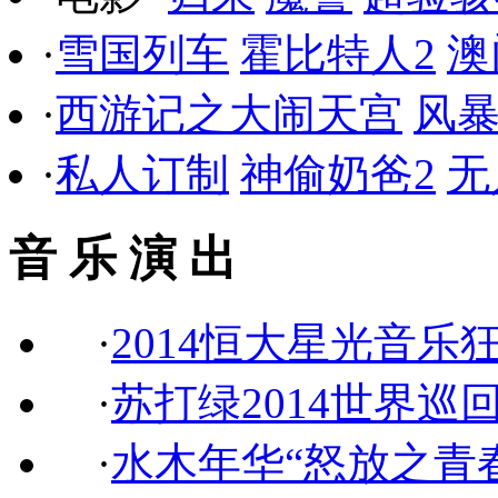
·
雪国列车
霍比特人2
澳
·
西游记之大闹天宫
风
·
私人订制
神偷奶爸2
无
音 乐 演 出
·
2014恒大星光音乐
·
苏打绿2014世界巡
·
水木年华“怒放之青