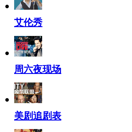
艾伦秀
周六夜现场
美剧追剧表