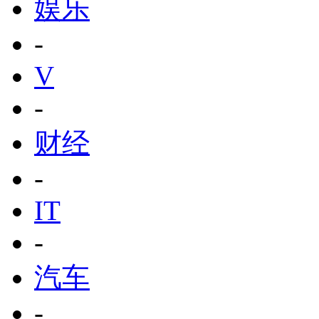
娱乐
-
V
-
财经
-
IT
-
汽车
-