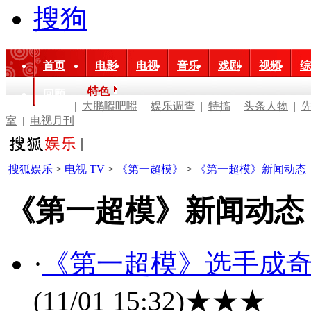
搜狗
首页
电影
电视
音乐
戏剧
视频
综
特色
回顾
|
大鹏嘚吧嘚
|
娱乐调查
|
特搞
|
头条人物
|
室
|
电视月刊
搜狐娱乐
>
电视 TV
>
《第一超模》
>
《第一超模》新闻动态
《第一超模》新闻动态
·
《第一超模》选手成奇
(11/01 15:32)
★★★