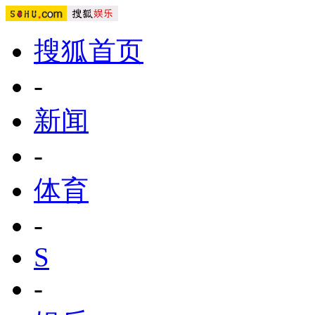
搜狐首页
-
新闻
-
体育
-
S
-