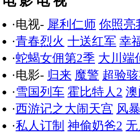
电 影 电 视
·电视-
犀利仁师
你照亮
·
青春烈火
十送红军
幸
·
蛇蝎女佣第2季
大川端
·电影-
归来
魔警
超验骇
·
雪国列车
霍比特人2
澳
·
西游记之大闹天宫
风
·
私人订制
神偷奶爸2
无