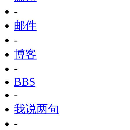
-
邮件
-
博客
-
BBS
-
我说两句
-