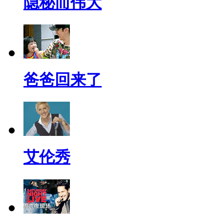
隐秘而伟大
爸爸回来了
艾伦秀