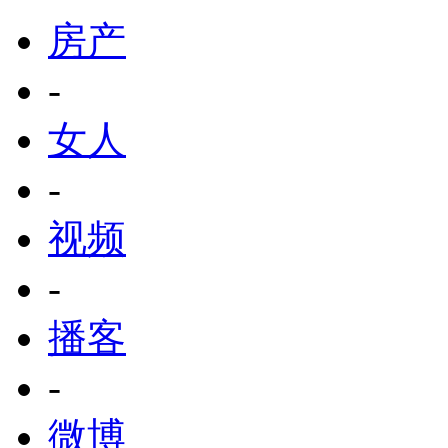
房产
-
女人
-
视频
-
播客
-
微博