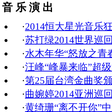
音 乐 演 出
·
2014恒大星光音乐
·
苏打绿2014世界巡
·
水木年华“怒放之青
·
汪峰“峰暴来临”超
·
第25届台湾金曲奖
·
曲婉婷2014亚洲巡
·
黄绮珊“离不开你”