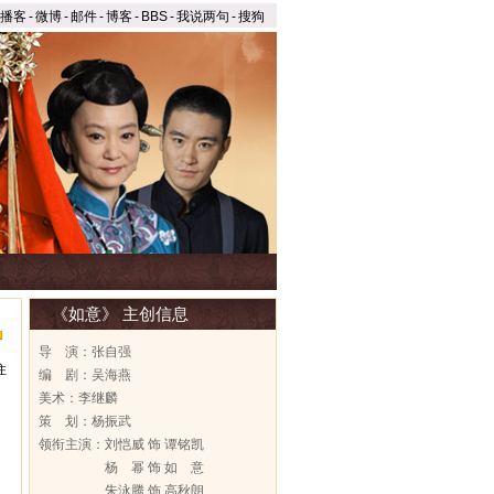
播客
-
微博
-
邮件
-
博客
-
BBS
-
我说两句
-
搜狗
《如意》 主创信息
导 演：张自强
住
编 剧：吴海燕
美术：李继麟
策 划：杨振武
领衔主演：刘恺威 饰 谭铭凯
杨 幂 饰 如 意
朱泳腾 饰 高秋朗