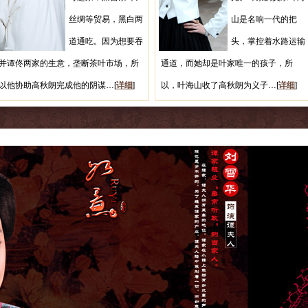
丝绸等贸易，黑白两
山是名响一代的把
道通吃。因为想要吞
头，掌控着水路运输
并谭佟两家的生意，垄断茶叶市场，所
通道，而她却是叶家唯一的孩子，所
以他协助高秋朗完成他的阴谋…[
详细
]
以，叶海山收了高秋朗为义子…[
详细
]