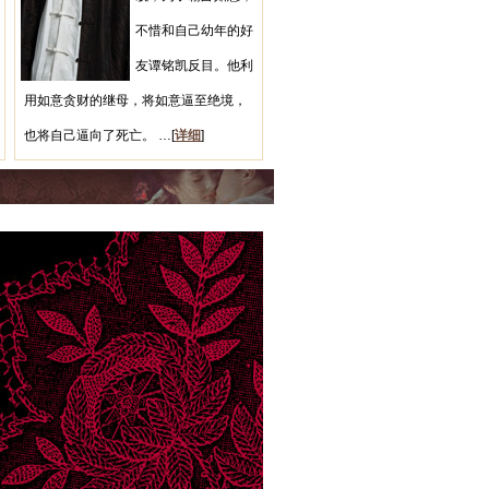
不惜和自己幼年的好
友谭铭凯反目。他利
用如意贪财的继母，将如意逼至绝境，
也将自己逼向了死亡。 …[
详细
]