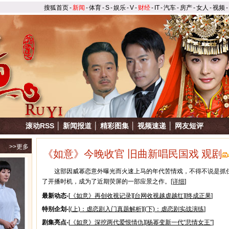
搜狐首页
-
新闻
-
体育
-
S
-
娱乐
-
V
-
财经
-
IT
-
汽车
-
房产
-
女人
-
视频
-
滚动RSS
│
新闻报道
│
精彩图集
│
视频速递
│
网友短评
>>更多
《如意》今晚收官 旧曲新唱民国戏
观剧
这部因威幂恋意外曝光而火速上马的年代苦情戏，不得不说是抓
了开播时机，成为了近期荧屏的一部应景之作。
[详细
]
最新动态-
[
《如意》再创收视记录
][
台网收视越虐越红
][
终成正果
]
特别企划-
[
(上)：虐恋剧入门真题解析
][
(下)：虐恋剧实战演练
]
剧集亮点-
[
《如意》深挖两代爱恨情仇
][
杨幂变新一代“悲情女王”
]