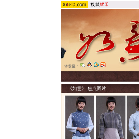
转发至：
《如意》 焦点图片