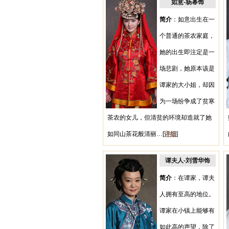
如意-杨幂饰
简介
：如意出生在一
个普通的茶农家庭，
她的出生即注定是一
场悲剧，她原本该是
谭家的大小姐，却因
为一场纷争成了贫寒
茶农的女儿，但清贫的环境却造就了她
如同山茶花般清丽…[
详细
]
谭夫人-刘雪华饰
简介
：在谭家，谭夫
人拥有至高的地位。
谭家在小镇上能够有
如此高的声望，除了