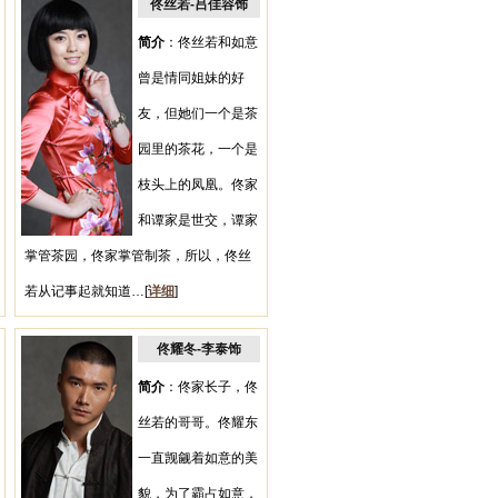
佟丝若-吕佳容饰
简介
：佟丝若和如意
曾是情同姐妹的好
友，但她们一个是茶
园里的茶花，一个是
枝头上的凤凰。佟家
和谭家是世交，谭家
掌管茶园，佟家掌管制茶，所以，佟丝
若从记事起就知道…[
详细
]
佟耀冬-李泰饰
简介
：佟家长子，佟
丝若的哥哥。佟耀东
一直觊觎着如意的美
貌，为了霸占如意，