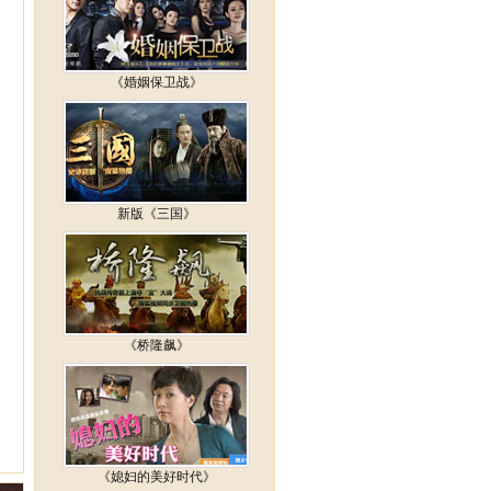
《婚姻保卫战》
新版《三国》
《桥隆飙》
《媳妇的美好时代》