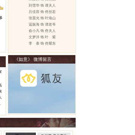
刘雪华 饰 谭夫人
吕佳容 饰 佟丝若
多
张晨光 饰 叶海山
寇振海 饰 谭老爷
俞小凡 饰 佟夫人
文梦洋 饰 叶 紫
李 泰 饰 佟耀东
《如意》 微博留言
家
高
秋
人
，