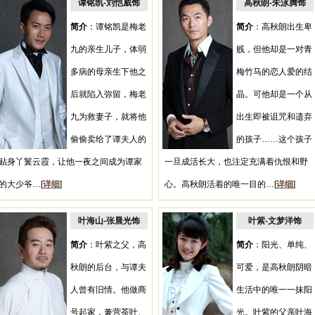
谭铭凯-刘恺威饰
高秋朗-朱泳腾饰
简介
：谭铭凯是梅老
简介
：高秋朗出生卑
九的亲生儿子，体弱
贱，但他却是一对青
多病的母亲生下他之
梅竹马的恋人爱的结
后就陷入弥留，梅老
晶。可他却是一个从
九为救妻子，就将他
出生即被诅咒和遗弃
偷偷卖给了谭夫人的
的孩子……这个孩子
贴身丫鬟云霞，让他一夜之间成为谭家
一旦成活长大，也注定充满着仇恨和野
的大少爷…[
详细
]
心。高秋朗活着的唯一目的…[
详细
]
叶海山-张晨光饰
叶紫-文梦洋饰
简介
：叶紫之父，高
简介
：阳光、单纯、
秋朗的后台，与谭夫
可爱，是高秋朗阴暗
人曾有旧情。他做商
生活中的唯一一抹阳
号起家，兼营茶叶、
光。叶紫的父亲叶海