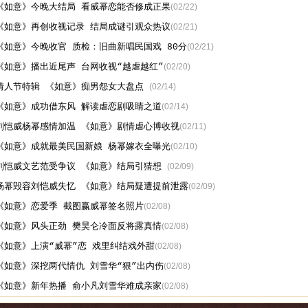
《如意》今晚大结局 看威幂恋能否修成正果
(02/22)
《如意》再创收视记录 结局成谜引观众热议
(02/21)
《如意》今晚收官 质检：旧曲新唱民国戏 80分
(02/21)
《如意》播出近尾声 台网收视“越虐越红”
(02/20)
情人节特辑 《如意》痴男怨女大盘点
(02/14)
《如意》成功借东风 解读虐恋剧吸睛之道
(02/14)
刘恺威杨幂感情加温 《如意》剧情虐心博收视
(02/11)
《如意》成就最美民国新娘 杨幂嫁衣全曝光
(02/10)
刘恺威文艺范受争议 《如意》结局引猜想
(02/09)
杨幂毁容刘恺威失忆 《如意》结局疑遭提前泄露
(02/09)
《如意》恋爱季 截图赢威幂签名照片
(02/08)
《如意》风头正劲 樊昊仑冷面反将露真情
(02/08)
《如意》上演“威幂”恋 戏里纠结戏外甜
(02/08)
《如意》深挖两代情仇 刘雪华“狠”出内伤
(02/08)
《如意》新年热播 俞小凡刘雪华难成亲家
(02/08)