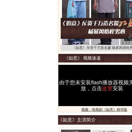
1
2
《如意》斥资千万造名媛 杨幂风情栓
《如意》 视频速递
由于您未安装flash播放器视频
放，点击
这里
安装
视频：电视剧《如意》精华版
《如意》主演简介