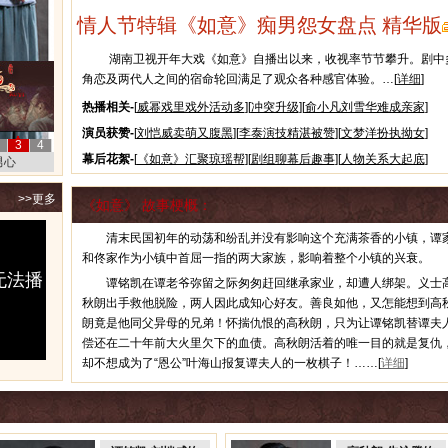
情人节特辑《如意》痴男怨女盘点
精华版
湖南卫视开年大戏《如意》自播出以来，收视率节节攀升。剧中
角恋及两代人之间的宿命轮回满足了观众各种感官体验。…[
详细
]
热播相关-
[
威幂戏里戏外活动多
][
冲突升级
][
俞小凡刘雪华难成亲家
]
演员获赞-
[
刘恺威卖萌又腹黑
][
李泰演技精湛被赞
][
文梦洋扮执拗女
]
3
4
幕后花絮-
[
《如意》汇聚琼瑶帮
][
剧组聊幕后趣事
][
人物关系大起底
]
男心
>>更多
《如意》 故事梗概：
清末民国初年的动荡和纷乱并没有影响这个充满茶香的小镇，谭
和佟家作为小镇中首屈一指的两大家族，影响着整个小镇的兴衰。
无法播
谭铭凯在谭老爷弥留之际匆匆赶回继承家业，却遭人绑架。义士
秋朗出手救他脱险，两人因此成知心好友。善良如他，又怎能想到高
朗竟是他同父异母的兄弟！怀揣仇恨的高秋朗，只为让谭铭凯替谭夫
偿还在二十年前大火里欠下的血债。高秋朗活着的唯一目的就是复仇
却不想成为了“恩公”叶海山报复谭夫人的一枚棋子！……[
详细
]