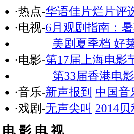
·热点-
华语佳片烂片评
·电视-
6月观剧指南：
美剧夏季档 好
·电影-
第17届上海电影
第33届香港电
·音乐-
新声报到
中国音
·戏剧-
无声尖叫
201
电 影 电 视