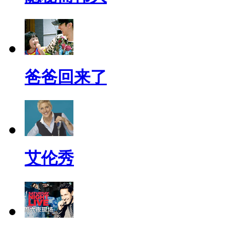
爸爸回来了
艾伦秀