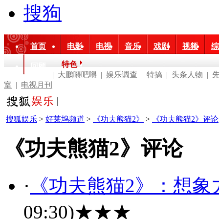
搜狗
首页
电影
电视
音乐
戏剧
视频
综
特色
回顾
|
大鹏嘚吧嘚
|
娱乐调查
|
特搞
|
头条人物
|
室
|
电视月刊
搜狐娱乐
>
好莱坞频道
>
《功夫熊猫2》
>
《功夫熊猫2》评论
《功夫熊猫2》评论
·
《功夫熊猫2》：想象
09:30)
★★★