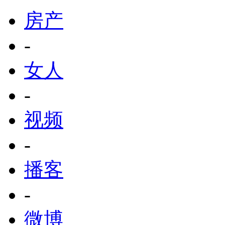
房产
-
女人
-
视频
-
播客
-
微博