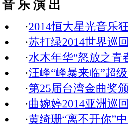
音 乐 演 出
·
2014恒大星光音乐
·
苏打绿2014世界巡
·
水木年华“怒放之青
·
汪峰“峰暴来临”超
·
第25届台湾金曲奖
·
曲婉婷2014亚洲巡
·
黄绮珊“离不开你”