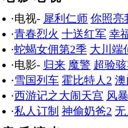
·电视-
犀利仁师
你照亮
·
青春烈火
十送红军
幸
·
蛇蝎女佣第2季
大川端
·电影-
归来
魔警
超验骇
·
雪国列车
霍比特人2
澳
·
西游记之大闹天宫
风
·
私人订制
神偷奶爸2
无