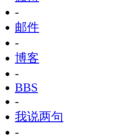
-
邮件
-
博客
-
BBS
-
我说两句
-