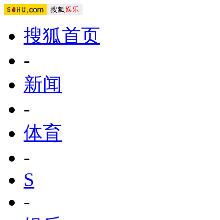
搜狐首页
-
新闻
-
体育
-
S
-