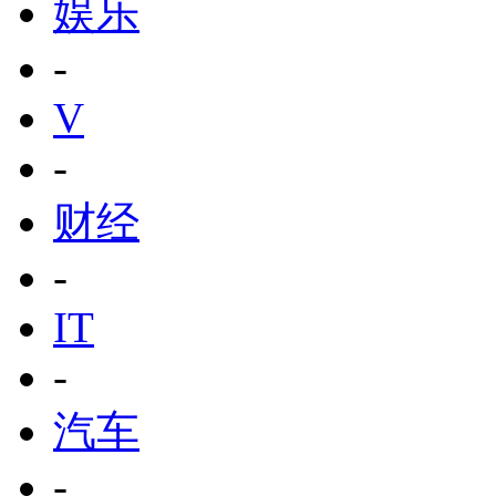
娱乐
-
V
-
财经
-
IT
-
汽车
-