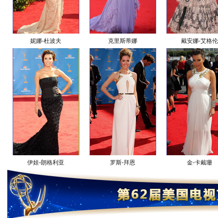
妮娜-杜波夫
克里斯蒂娜
戴安娜-艾格伦
伊娃-朗格利亚
罗斯-拜恩
金-卡戴珊