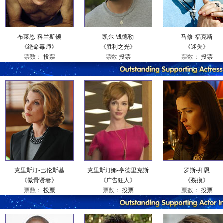
布莱恩-科兰斯顿
凯尔-钱德勒
马修-福克斯
《绝命毒师》
《胜利之光》
《迷失》
票数：
投票
票数
投票
票数：
投票
克里斯汀-巴伦斯基
克里斯汀娜-亨德里克斯
罗斯-拜恩
《傲骨贤妻》
《广告狂人》
《裂痕》
票数：
投票
票数：
投票
票数：
投票