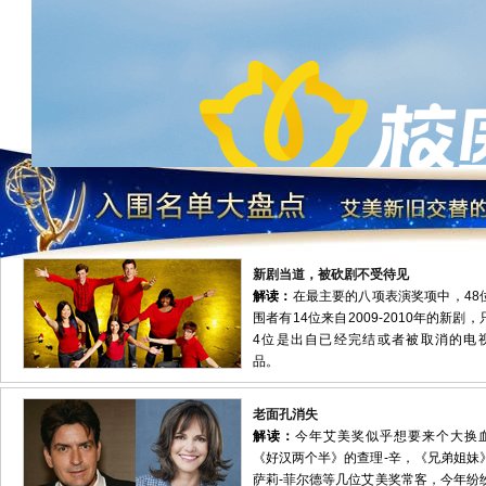
新剧当道，被砍剧不受待见
解读：
在最主要的八项表演奖项中，48
围者有14位来自2009-2010年的新剧，
4位是出自已经完结或者被取消的电
品。
老面孔消失
解读：
今年艾美奖似乎想要来个大换
《好汉两个半》的查理-辛，《兄弟姐妹
萨莉-菲尔德等几位艾美奖常客，今年纷