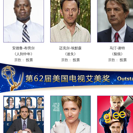
安德鲁-布劳尔
迈克尔-埃默森
马汀-谢特
《人到中年》
《迷失》
《裂痕》
票数：
投票
票数：
投票
票数：
投票