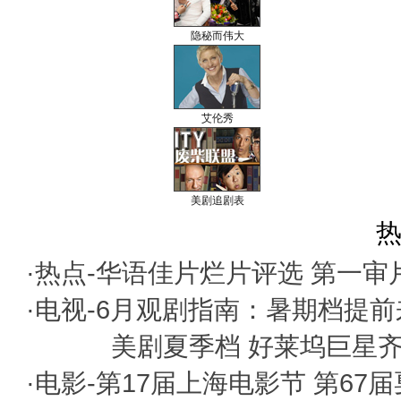
隐秘而伟大
艾伦秀
美剧追剧表
热
·热点-
华语佳片烂片评选
第一审
·电视-
6月观剧指南：暑期档提前
美剧夏季档 好莱坞巨星
·电影-
第17届上海电影节
第67