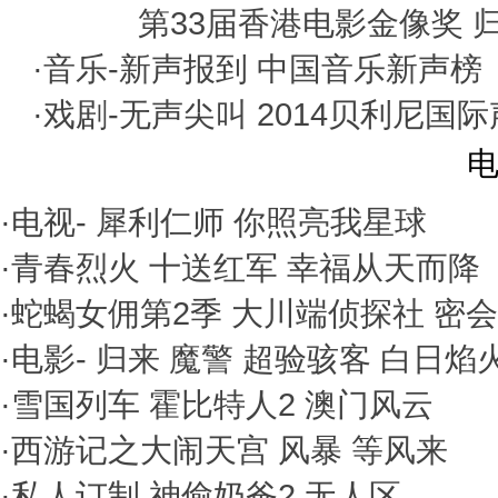
第33届香港电影金像奖
·音乐-
新声报到
中国音乐新声榜
·戏剧-
无声尖叫
2014贝利尼国
电
·电视-
犀利仁师
你照亮我星球
·
青春烈火
十送红军
幸福从天而降
·
蛇蝎女佣第2季
大川端侦探社
密会
·电影-
归来
魔警
超验骇客
白日焰
·
雪国列车
霍比特人2
澳门风云
·
西游记之大闹天宫
风暴
等风来
·
私人订制
神偷奶爸2
无人区