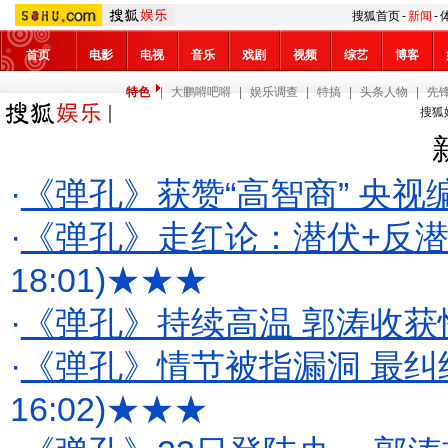
搜狐首页
-
新闻
-
首页
电影
电视
音乐
戏剧
视频
综艺
博客
特色
|
大鹏嘚吧嘚
|
娱乐调查
|
特搞
|
头条人物
|
先
搜狐
·
《弹孔》获赞“高智商” 央视
·
《弹孔》走红论：潜伏+反潜
18:01)
★★★
·
《弹孔》持续高温 郭涛收获
·
《弹孔》情节被指漏洞 最纠
16:02)
★★★