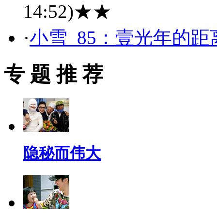
14:52)
★★
·
小雪_85：壹光年的
专 题 推 荐
隐秘而伟大