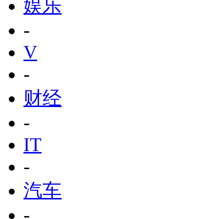
娱乐
-
V
-
财经
-
IT
-
汽车
-