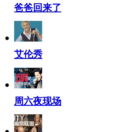
爸爸回来了
艾伦秀
周六夜现场