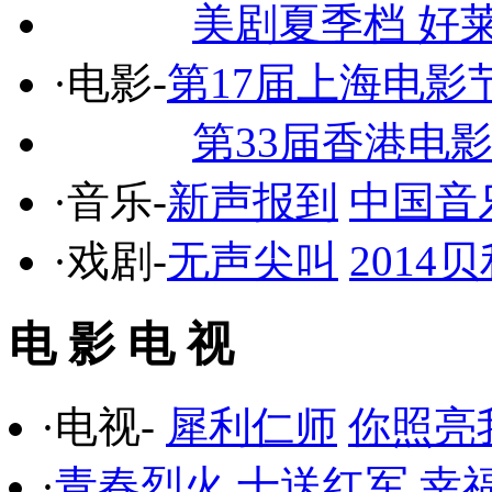
美剧夏季档 好
·电影-
第17届上海电影
第33届香港电
·音乐-
新声报到
中国音
·戏剧-
无声尖叫
201
电 影 电 视
·电视-
犀利仁师
你照亮
·
青春烈火
十送红军
幸