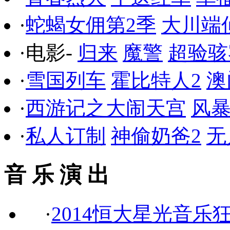
·
蛇蝎女佣第2季
大川端
·电影-
归来
魔警
超验骇
·
雪国列车
霍比特人2
澳
·
西游记之大闹天宫
风
·
私人订制
神偷奶爸2
无
音 乐 演 出
·
2014恒大星光音乐