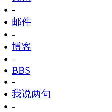
-
邮件
-
博客
-
BBS
-
我说两句
-