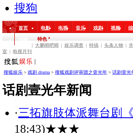
搜狗
首页
电影
电视
音乐
戏剧
视频
综
特色
回顾
|
大鹏嘚吧嘚
|
娱乐调查
|
特搞
|
头条人物
|
室
|
电视月刊
搜狐娱乐
>
戏剧 drama
>
搜狐戏剧评审团之壹光年
>
话剧壹光
话剧壹光年新闻
·
三拓旗肢体派舞台剧《
18:43)
★★★