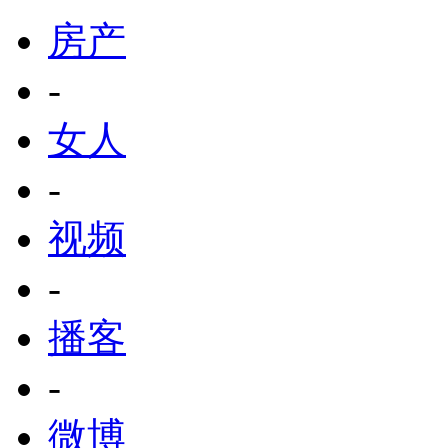
房产
-
女人
-
视频
-
播客
-
微博