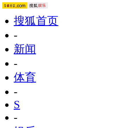
搜狐首页
-
新闻
-
体育
-
S
-