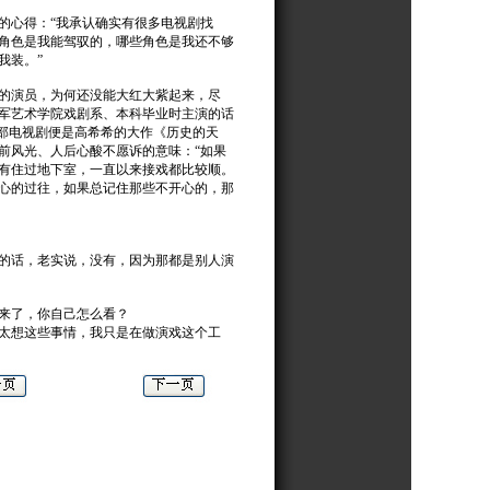
心得：“我承认确实有很多电视剧找
角色是我能驾驭的，哪些角色是我还不够
我装。”
的演员，为何还没能大红大紫起来，尽
放军艺术学院戏剧系、本科毕业时主演的话
一部电视剧便是高希希的大作《历史的天
前风光、人后心酸不愿诉的意味：“如果
有住过地下室，一直以来接戏都比较顺。
心的过往，如果总记住那些不开心的，那
的话，老实说，没有，因为那都是别人演
来了，你自己怎么看？
太想这些事情，我只是在做演戏这个工