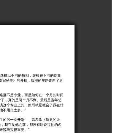
见殷桃以不同的扮相，穿梭在不同的剧集
杨贵妃秘史》的开机，殷桃的星路走向了更
难度不是专业，而是如何在一个月的时间
考了，真的是两个月不到。最后是当年总
演这个专业上的，然后就是教会了我在什
他不用想太多。”
生的另一次开端——高希希《历史的天
说，我在见他之前，都没有听说过他的名
来说确实很重要。”