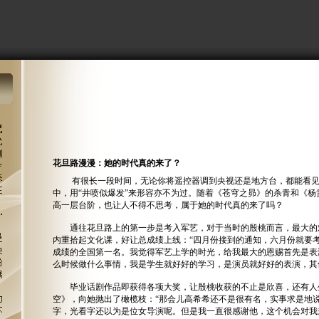
花旦路漫漫：她的时代真的来了？
有很长一段时间，无论你将遥控器调到央视还是地方台，都能看
中，用“井喷似爆发”来形容亦不为过。随着《苍穹之昴》的杀青和《
高一层台阶，也让人不得不思考，属于她的时代真的来了吗？
通往花旦路上的第一步是考入军艺，对于当时的殷桃而言，最大的
内重拾起文化课，好让总成绩上线：“四月份接到的通知，六月份就要
成绩的全国第一名。我觉得军艺上学的时光，给我最大的恩赐首先是表
么时候做什么事情，我是学生就好好的学习，是演员就好好的表演，其
毕业话剧作品即获得各项大奖，让殷桃收获的不止是欣喜，还有人
空》，向她抛出了橄榄枝：“那会儿高希希还不是很有名，实事求是地
字，光看字还以为是位女导演呢。但是我一直很感谢他，这个机会对我