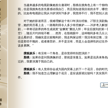
当越来越多的电视剧像她发出邀请时，殷桃在挑角色上有一个独特的
我，但是我挑角色首先要感动我自己，而且我知道我目前的水平，哪些
的。比如有电视剧让我从18岁演到70多岁，我觉得不行，我不想别人说
对于她的影迷而言，很难理解这个有13年演出经验、27部主演剧集
管，她的简历看上去，一路顺利得令人多少有些嫉妒——20岁考入解
剧，一举将话剧界的终生成就奖“金狮奖”囊括入怀；毕业后接到的第
空》，随后片约持续不断……然而，在殷桃眼中，这种顺利多有几分人
这么看的话，我确实是比较顺利的，我走狗屎运呗！我没有挨过饿，没
但是那些不顺的，或者痛苦的，并不是没有，而是人会选择性的记住开
该多累啊。”
搜狐娱乐：
有没有一个角色，是你觉得特别想演的？
殷桃：
如果你是问我偶像的话，那就是张曼玉。如果是说具体角色
过的，我要演属于我自己的。
搜狐娱乐：
有人觉得你会成为国内荧幕上的下一个花旦，你的时代
殷桃：
我不知道怎么理解这个花旦，是应该跟谁比较吗？其实我不
作。