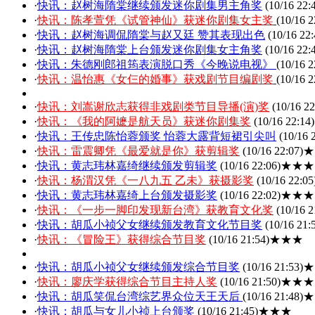
·
快讯：赵树海隋棠继续颁发迷你剧集男主角奖
(10/16 22:
·
快讯：陈孝萱凭《试管神仙》获迷你剧集女主奖
(10/16 2
·
快讯：赵树海调侃隋棠与赵又廷 赞其表现出色
(10/16 22:
·
快讯：赵树海隋棠上台颁发迷你剧集女主角奖
(10/16 22:
·
快讯：朱德刚郎祖筠表演脱口秀《今晚说电视》
(10/16 2
·
快讯：温怡惠《女仨的婚事》获戏剧节目编剧奖
(10/16 2
·
快讯：刘嵩谢欣志获得非戏剧类节目导播(演)奖
(10/16 22
·
快讯：《我的阿嬷是航天员》获迷你剧集奖
(10/16 22:14)
·
快讯：王传忠陈怡蓉颁奖 怡蓉大露背短裙引尖叫
(10/16 
·
快讯：雷震卿凭《最爱就是你》获剪辑奖
(10/16 22:07)
★
·
快讯：黄志玮林嘉绮继续颁发剪辑奖
(10/16 22:06)
★★★
·
快讯：杨渭汉凭《一八九五 乙未》获摄影奖
(10/16 22:05
·
快讯：黄志玮林嘉绮上台颁发摄影奖
(10/16 22:02)
★★★
·
快讯：《一步一脚印发现新台湾》获教育文化奖
(10/16 2
·
快讯：胡瓜小祯父女继续颁发教育文化节目奖
(10/16 21:
·
快讯：《冒险王》获得综合节目奖
(10/16 21:54)
★★★
·
快讯：胡瓜小祯父女继续颁发综合节目奖
(10/16 21:53)
★
·
快讯：廖庆学获得综合节目主持人奖
(10/16 21:50)
★★★
·
快讯：胡瓜笑侃台湾综艺界众位天王天后
(10/16 21:48)
★
·
快讯：胡瓜与女儿小祯上台颁奖
(10/16 21:45)
★★★