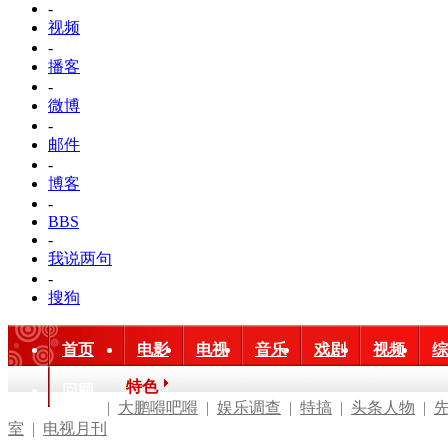
-
视频
-
播客
-
微博
-
邮件
-
博客
-
BBS
-
我说两句
-
搜狗
首页
电影
电视
音乐
戏剧
视频
综
特色
回顾
|
大鹏嘚吧嘚
|
娱乐调查
|
特搞
|
头条人物
|
室
|
电视月刊