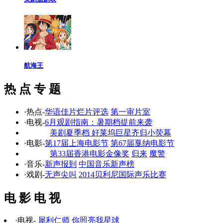
航海王
热 点 专 题
·热点-
华语佳片烂片评选
第一审片室
·电视-
6月观剧指南：暑期档提前来袭
美剧夏季档 好莱坞巨星齐归小荧幕
·电影-
第17届上海电影节
第67届戛纳电影节
第33届香港电影金像奖
归来
魔警
·音乐-
新声报到
中国音乐新声榜
·戏剧-
无声尖叫
2014贝利尼国际声乐比赛
电 影 电 视
·电视-
犀利仁师
你照亮我星球