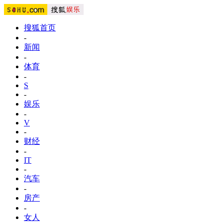
搜狐首页
-
新闻
-
体育
-
S
-
娱乐
-
V
-
财经
-
IT
-
汽车
-
房产
-
女人