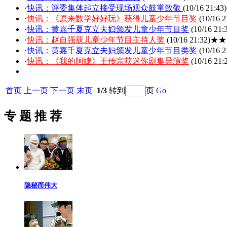
·
快讯：评委集体起立接受现场观众鼓掌致敬
(10/16 21:43)
·
快讯：《原来数学好好玩》获得儿童少年节目奖
(10/16 2
·
快讯：黄嘉千夏克立夫妇颁发儿童少年节目奖
(10/16 21:
·
快讯：赵自强获儿童少年节目主持人奖
(10/16 21:32)
★★
·
快讯：黄嘉千夏克立夫妇颁发儿童少年节目类奖
(10/16 2
·
快讯：《我的阿嬷》王传宗获迷你剧集导演奖
(10/16 21:
首页
上一页
下一页
末页
1/3
转到
页
Go
专 题 推 荐
隐秘而伟大