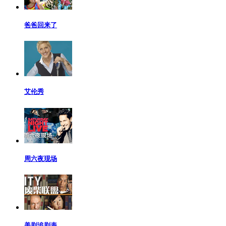
爸爸回来了
艾伦秀
周六夜现场
美剧追剧表