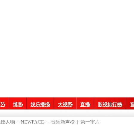
艺
博客
娱乐播报
大视野
直播
影视排行榜
先锋人物
|
NEWFACE
|
音乐新声榜
|
第一审片