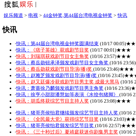
娱乐频道
>
电视
>
44金钟奖,第44届台湾电视金钟奖
>
快讯
快讯
·
快讯：第44届台湾电视金钟奖圆满结束
(10/17 00:05)
★★
·
快讯：
《痞子英雄》获戏剧节目奖
(10/17 00:01)
★★★
·
快讯：刘瑞琪获戏剧节目女主角奖
(10/16 23:57)
★★★
·
快讯：蔡岳勋钮承泽颁发戏剧节目女主角奖
(10/16 23:56)
·
快讯：蔡岳勋获戏剧节目导演(播)奖
(10/16 23:46)
★★★
·
快讯：赵雅芝颁发戏剧节目导演(播)奖
(10/16 23:45)
★★
·
快讯：赵又廷爆冷获戏剧节目男主奖 成最大黑马
(10/16 
·
快讯：萧蔷徐乃麟颁发戏剧节目男主角奖
(10/16 23:36)
★
·
快讯：徐亨小甜甜潘慧如等表演《水饺包猪脚》
(10/16 2
·
快讯：胡瓜终获综艺节目主持人奖
(10/16 23:08)
★★★
·
快讯：猪哥亮侯怡君继续颁发综艺节目主持人奖
(10/16 2
·
快讯：《全民最大党》获得综艺节目奖
(10/16 23:03)
★★
·
快讯：猪哥亮侯怡君颁发综艺节目奖
(10/16 22:57)
★★★
·
快讯：《三十秒过后》夏靖庭获迷你剧集男主奖
(10/16 2