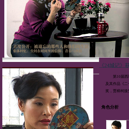
《24城记》
第10届西班
及其作品《二
奖，贾樟柯接
角色分析