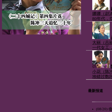
娜娜（赵
80年代
大丽（吕
一代女工
小花（陈冲
地错过数
最
(08/20)
·