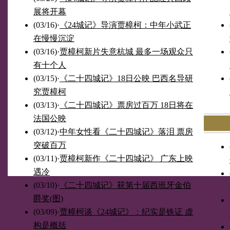
展将开幕
(03/16)
·
《24城记》导演贾樟柯：中年小武正
在慢慢沉淀
(03/16)
·
贾樟柯新片失意杭城 最多一场观众只
有十个人
(03/15)
·
《二十四城记》18日公映 巴西名导研
究贾樟柯
(03/13)
·
《二十四城记》票房过百万 18日将在
法国公映
(03/12)
·
中年女性看《二十四城记》落泪 票房
突破百万
(03/11)
·
贾樟柯新作《二十四城记》 广东上映
遇冷
(03/10)
·
《二十四城记》获第十届西班牙金伯
爵奖(图)
(03/09)
·
贾樟柯谈《24城记》：纪实是铁证 虚
构是概括