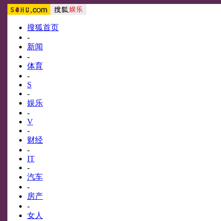
搜狐首页
-
新闻
-
体育
-
S
-
娱乐
-
V
-
财经
-
IT
-
汽车
-
房产
-
女人