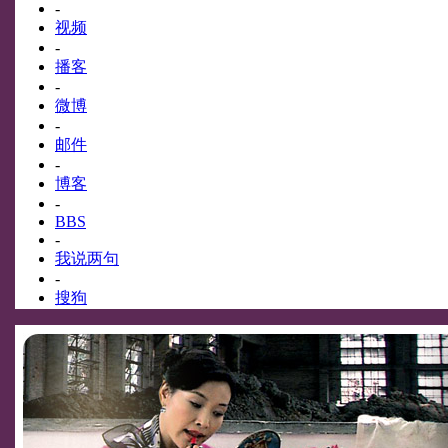
-
视频
-
播客
-
微博
-
邮件
-
博客
-
BBS
-
我说两句
-
搜狗