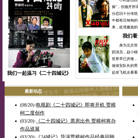
小武是山西汾
偷”，但抛开所
分恋旧十分传统
中都有沉甸甸的
来，处境尴尬的
我们看
身为北京世界
蹈演员，赵小桃
世界早已厌倦，
做保安队长的男
起坐飞机去看看
我们一起温习《二十四城记》
最新动态
(08/20)
·
电视剧《二十四城记》即将开机 贾樟
柯二度创作
(03/20)
·
《二十四城记》票房出色 贾樟柯将办
作品巡展
(03/20)
·
《24城记》导演贾樟柯作品经典回顾