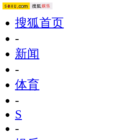
搜狐首页
-
新闻
-
体育
-
S
-