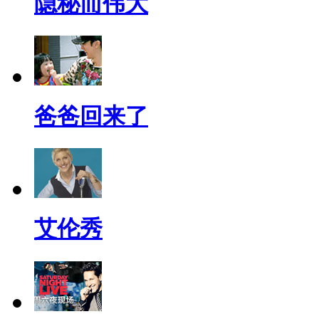
隐秘而伟大
爸爸回来了
艾伦秀