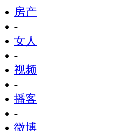
房产
-
女人
-
视频
-
播客
-
微博