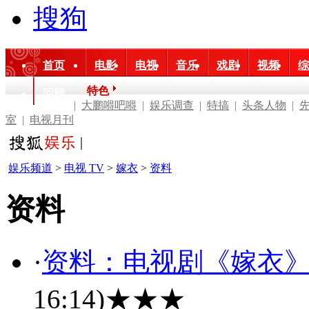
搜狗
首页
电影
电视
音乐
戏剧
视频
综
特色
回顾
|
大鹏嘚吧嘚
|
娱乐调查
|
特搞
|
头条人物
|
室
|
电视月刊
娱乐频道
>
电视 TV
>
嫁衣
>
资料
资料
·
资料：电视剧《嫁衣
16:14)
★★★