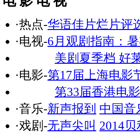
电 影 电 视
·热点-
华语佳片烂片评
·电视-
6月观剧指南：
美剧夏季档 好
·电影-
第17届上海电影
第33届香港电
·音乐-
新声报到
中国音
·戏剧-
无声尖叫
201