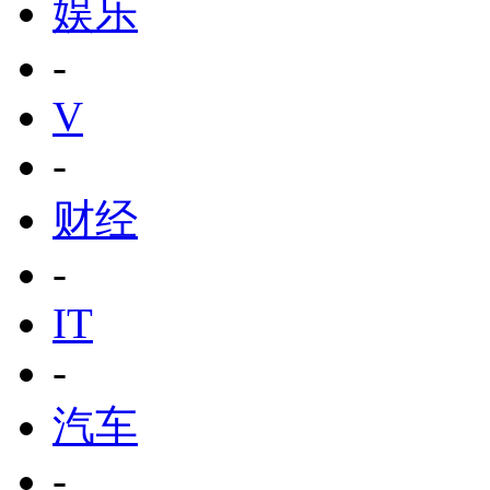
娱乐
-
V
-
财经
-
IT
-
汽车
-