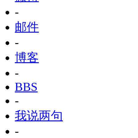
-
邮件
-
博客
-
BBS
-
我说两句
-