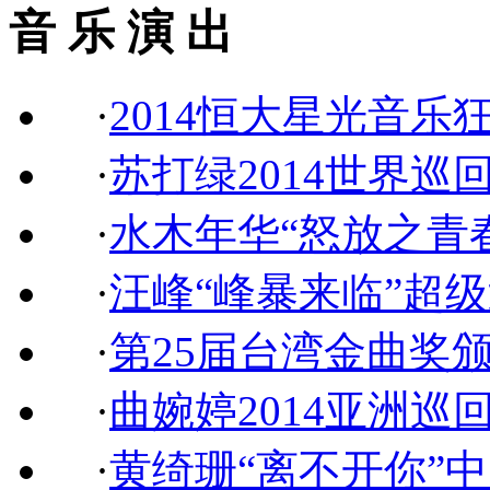
音 乐 演 出
·
2014恒大星光音乐
·
苏打绿2014世界巡
·
水木年华“怒放之青
·
汪峰“峰暴来临”超
·
第25届台湾金曲奖
·
曲婉婷2014亚洲巡
·
黄绮珊“离不开你”