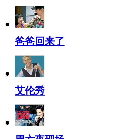
爸爸回来了
艾伦秀