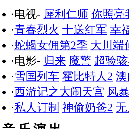
·电视-
犀利仁师
你照亮
·
青春烈火
十送红军
幸
·
蛇蝎女佣第2季
大川端
·电影-
归来
魔警
超验骇
·
雪国列车
霍比特人2
澳
·
西游记之大闹天宫
风
·
私人订制
神偷奶爸2
无