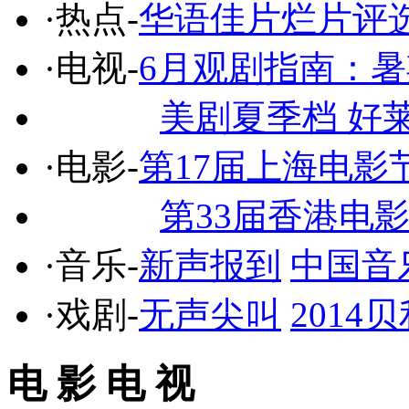
·热点-
华语佳片烂片评
·电视-
6月观剧指南：
美剧夏季档 好
·电影-
第17届上海电影
第33届香港电
·音乐-
新声报到
中国音
·戏剧-
无声尖叫
201
电 影 电 视