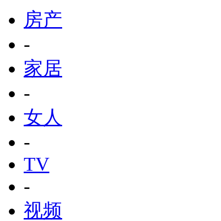
房产
-
家居
-
女人
-
TV
-
视频