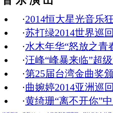
音 乐 演 出
·
2014恒大星光音乐
·
苏打绿2014世界巡
·
水木年华“怒放之青
·
汪峰“峰暴来临”超
·
第25届台湾金曲奖
·
曲婉婷2014亚洲巡
·
黄绮珊“离不开你”