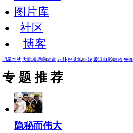
图片库
社区
博客
明星在线
|
大鹏嘚吧嘚
|
独家
|
八卦
|
好莱坞
|
韩娱
|
香港电影
|
嘻哈
|
先锋
专 题 推 荐
隐秘而伟大