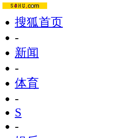
搜狐首页
-
新闻
-
体育
-
S
-