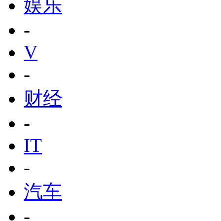
娱乐
-
V
-
财经
-
IT
-
汽车
-