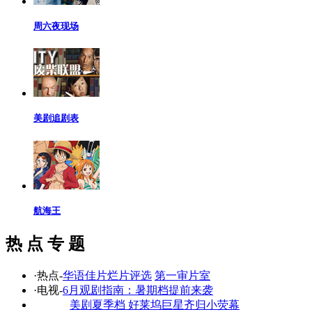
周六夜现场
美剧追剧表
航海王
热 点 专 题
·热点-
华语佳片烂片评选
第一审片室
·电视-
6月观剧指南：暑期档提前来袭
美剧夏季档 好莱坞巨星齐归小荧幕