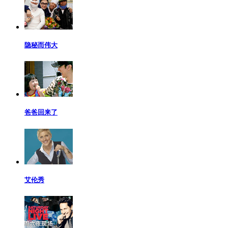
隐秘而伟大
爸爸回来了
艾伦秀