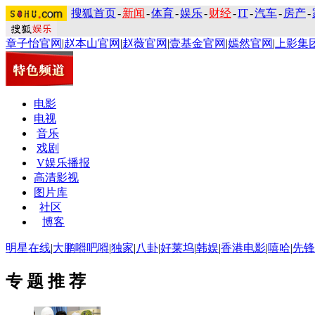
搜狐首页
-
新闻
-
体育
-
娱乐
-
财经
-
IT
-
汽车
-
房产
-
章子怡官网
|
赵本山官网
|
赵薇官网
|
壹基金官网
|
嫣然官网
|
上影集
电影
电视
音乐
戏剧
V娱乐播报
高清影视
图片库
社区
博客
明星在线
|
大鹏嘚吧嘚
|
独家
|
八卦
|
好莱坞
|
韩娱
|
香港电影
|
嘻哈
|
先锋
专 题 推 荐