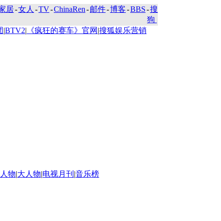
家居
-
女人
-
TV
-
ChinaRen
-
邮件
-
博客
-
BBS
-
搜
狗
团
|
BTV2
|
《疯狂的赛车》官网
|
搜狐娱乐营销
人物
|
大人物
|
电视月刊
|
音乐榜