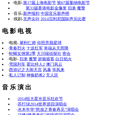
·电影-
第17届上海电影节
第67届戛纳电影节
第33届香港电影金像奖
归来
魔警
·音乐-
新声报到
中国音乐新声榜
·戏剧-
无声尖叫
2014贝利尼国际声乐比赛
电 影 电 视
·电视-
犀利仁师
你照亮我星球
·
青春烈火
十送红军
幸福从天而降
·
蛇蝎女佣第2季
大川端侦探社
密会
·电影-
归来
魔警
超验骇客
白日焰火
·
雪国列车
霍比特人2
澳门风云
·
西游记之大闹天宫
风暴
等风来
·
私人订制
神偷奶爸2
无人区
音 乐 演 出
·
2014恒大星光音乐狂欢节
·
苏打绿2014世界巡回演唱会
·
水木年华“怒放之青春再见”演唱会
·
汪峰“峰暴来临”超级巡回演唱会