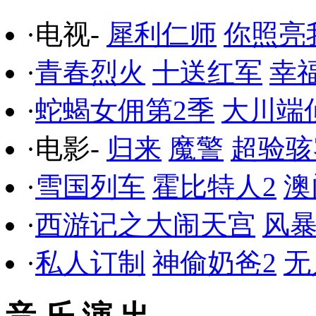
·电视-
犀利仁师
你照亮
·
青春烈火
十送红军
幸
·
蛇蝎女佣第2季
大川端
·电影-
归来
魔警
超验骇
·
雪国列车
霍比特人2
澳
·
西游记之大闹天宫
风
·
私人订制
神偷奶爸2
无