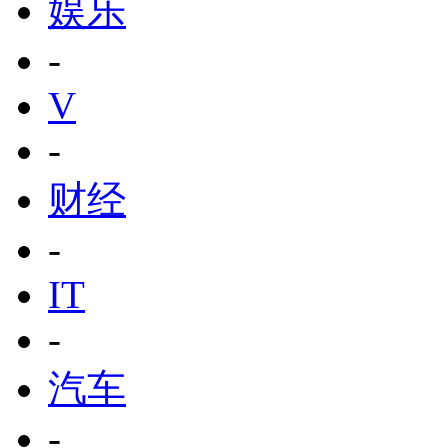
娱乐
-
V
-
财经
-
IT
-
汽车
-