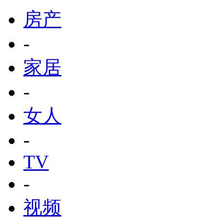
房产
-
家居
-
女人
-
TV
-
视频