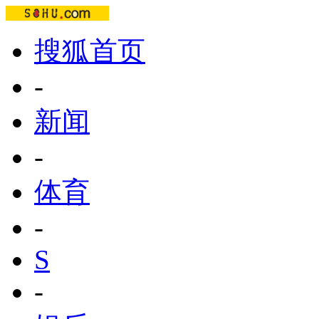
搜狐首页
-
新闻
-
体育
-
S
-