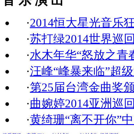
音 乐 演 出
·
2014恒大星光音乐
·
苏打绿2014世界巡
·
水木年华“怒放之青
·
汪峰“峰暴来临”超
·
第25届台湾金曲奖
·
曲婉婷2014亚洲巡
·
黄绮珊“离不开你”