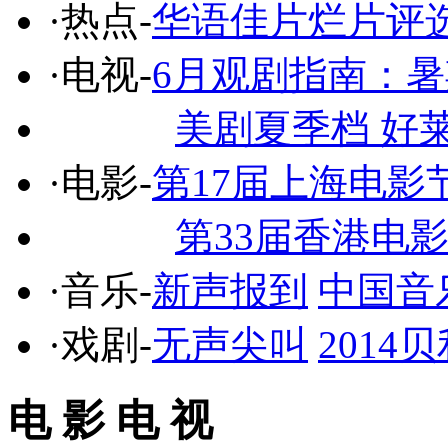
·热点-
华语佳片烂片评
·电视-
6月观剧指南：
美剧夏季档 好
·电影-
第17届上海电影
第33届香港电
·音乐-
新声报到
中国音
·戏剧-
无声尖叫
201
电 影 电 视