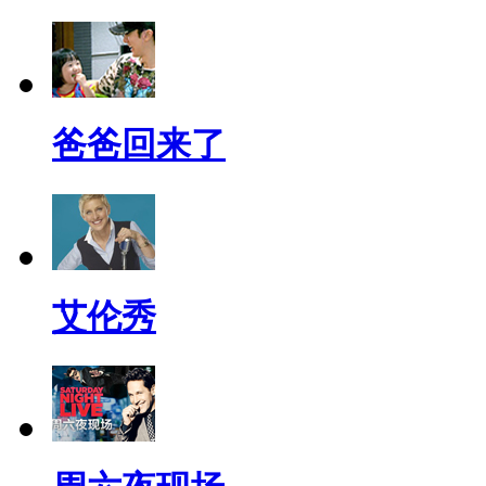
爸爸回来了
艾伦秀