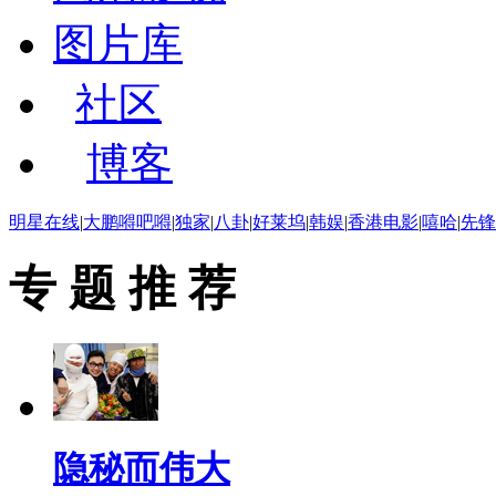
图片库
社区
博客
明星在线
|
大鹏嘚吧嘚
|
独家
|
八卦
|
好莱坞
|
韩娱
|
香港电影
|
嘻哈
|
先锋
专 题 推 荐
隐秘而伟大