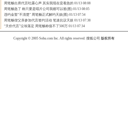
周笔畅出席代言吐露心声 其实我现在蛮着急的
01/13 08:08
周笔畅急了 称只要是唱片公司我都可以签(图)
01/13 08:05
违约金暂“不清楚” 周笔畅正式解约天娱(图)
01/13 07:54
周笔畅偕父亲参加代言签约活动 笔迷抗议天娱
01/13 07:38
“天价代言”尘埃落定 周笔畅称值不了500万
01/13 07:34
Copyright © 2005 Sohu.com Inc. All rights reserved.
搜狐公司
版权所有