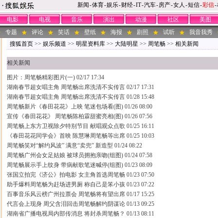
新闻
-
体育
-
娱乐
-
财经
-
IT
-
汽车
-
房产
-
女人
-
短信
-
彩信
-
电影
电视
音乐
演出
动漫
社区
美图
专题
评论
笑话
壁纸
海报
剧照
试听
我音我秀
搜狐首页
>>
娱乐频道
>>
明星资料库
>>
大陆明星
>>
周笔畅
>>
相关新闻
相关新闻
图片：周笔畅精彩图片(一)
02/17 17:34
湖南春节超女唱主角 周笔畅出席洗清不实传言
02/17 17:31
湖南春节超女唱主角 周笔畅出席洗清不实传言
01/28 15:48
周笔畅新片《春田花花》上映 笔迷包场看(图)
01/26 08:00
宣传《春田花花》 周笔畅陈柏霖甜蜜亮相(图)
01/26 07:56
周笔畅上东方卫视除夕特别节目 献唱观众点歌
01/25 16:11
《春田花花同学会》首映 陈慧琳周笔畅等出席
01/25 10:03
周笔畅笑对“解约风波” 满意“卖兜” 新造型
01/24 08:22
周笔畅广州会女足姑娘 被球员拥抱亲吻(组图)
01/24 07:58
周笔畅展示手上纹身 带病献歌笔迷喊停(组图)
01/23 08:09
张国立拍完《济公》拍电影 女主角首选周笔畅
01/23 07:50
助手爆料周笔畅为赶场进男厕 称自己是笨小孩
01/23 07:22
百事音乐风云榜广州拉票会 周笔畅将有望出席
01/17 15:25
代言会上现身 周父含泪回击周笔畅解约阴谋论
01/13 09:25
湖南省广播电视局内部传消息 将封杀周笔畅？
01/13 08:11